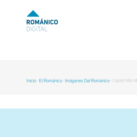
Pasar
al
MENU
TOP
contenido
principal
MAIN
NAVIGATION
Inicio
El Románico
Imágenes Del Románico
Capitel Más Me
-
-
-
Sobrescribir
enlaces
de
ayuda
a
la