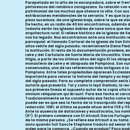
Parapetada en lo alto de la escarpadura, sobre el frente sureste de la plataforma del castillo, la iglesia de San Esteban conforma uno de los conjuntos más complejos y pintorescos del románico zaragozano. Su relación con el contexto urbano y paisajístico potencia sus poderosos valores artísticos, en lo que supone el principal reclamo patrimonial de los muchos que atesora la villa. Con sus casi treinta metros de desplome, los tambores de su cierre oriental son especialmente monumentales desde el valle y las estribaciones meridionales de la serranía. Y es que la parroquia de San Esteban es el resultado de un ambicioso proyecto articulado a partir de la construcción de dos iglesias en pisos sucesivos; de una iglesia baja, sobre la que se asienta la iglesia superior. Esta tipología arquitectónica tiene un enorme eco a ambos lados de la frontera navarro-aragonesa. De hecho, en un radio de 40 km encontramos, además de Sos, otras dos iglesias dobles con tres naves: San Salvador de Leire y San Salvador de Murillo de Gállego; más frecuentes todavía serán las iglesias dobles de nave única que desde Loarre a San Martín de Unx o El Salvador de Gallipienzo irán simplificando el modelo hasta diluirlo en el ámbito de la arquitectura rural. El relieve histórico de la iglesia de San Esteban queda perfectamente demostrado a partir de la colección de documentos medievales que de una u otra forma nos ha legado. Nos encontramos ante una institución religiosa que tuvo un especial protagonismo entre los siglos XI y XIII. Buena parte del corpus documental proviene del archivo parroquial: el llamado Cartoral de la iglesia de San Esteban es el que recoge los documentos más antiguos, hasta aproximadamente 1129. Fue publicado por Galindo Romeo en los años veinte del siglo pasado; recientemente Elena Piedrafita ha transcrito el resto de instrumentos parroquiales de los siglos XII y XIII, y ha reconstruido la historia patrimonial de la institución. El resto de la documentación proviene, entre otros, de los archivos reales de Aragón y Navarra, del diocesano de Pamplona, del archivo del cercano monasterio de Leire y del Cartulario de Santa María de Uncastillo. Veamos detenidamente qué datos seguros podemos obtener de este rico corpus documental. Por la iglesia de Sos sostuvieron litigio, a partir de los últimos años del siglo XI los obispados de Pamplona y Jaca-Huesca. Al parecer sus diezmos eran percibidos, desde la fundación de la iglesia, por el monasterio de Leire y el obispado de Pamplona. Son numerosos los documentos que, falsos, interpolados o verdaderos, confirman tal vinculación. De entre los instrumentos conservados, una de las referencias más antiguas a la iglesia de Sos aparece en uno de estos documentos: en 1087, Sancho Ramírez confirma las propiedades del obispado de Pamplona. Entre tales propiedades aparecen Ecclesias etiam de Sos. En el Cartoral, en la actualidad perdido, hay referencias anteriores en el tiempo. Esta compilación es importante para valorar la historia del templo y su implantación en la comarca. Lamentablemente su desaparición nos ha dejado sólo con la transcripción realizada en los años 20 del siglo pasado. Para su completa comprensión sería imprescindible un estudio científico que aclarara algunos de los problemas, tanto