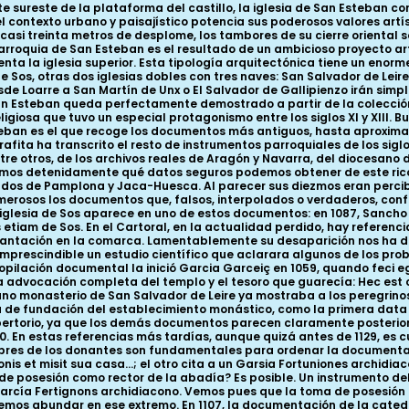
 cronológicos como onomásticos y de autoría que presenta. Tal y como lo leyó Galindo, la recopilación documental la inició Garcia Garceiç en 1059, quando feci ego istas casas propter amorem Dei et Sancti Stefani. En sus primeras líneas el supuesto autor de la copia cita la advocación completa del templo y el tesoro que guarecía: Hec est cartorarium Sancti Saluatoris et Sancti Stefani siue omnium reliquiarum qui ibi sunt. Para esa fecha el cercano monasterio de San Salvador de Leire ya mostraba a los peregrinos sus reliquias en la recién erigida iglesia baja. Tradicionalmente se ha considerado esa fecha como la de fundación del establecimiento monástico, como la primera data del compendio documental. Quizá sea así. Lo que no puede ser es que sea la fecha de la trascripción del repertorio, ya que los demás documentos parecen claramente posteriores. Lamentablemente sólo uno refiere su fecha de redacción: 1081; el último se puede situar entre 1119 y 1130. En estas referencias más tardías, aunque quizá antes de 1129, es cuando suponemos que se pudo compilar el Cartoral. Ante la ausencia de dataciones y escatocolos, los nombres de los donantes son fundamentales para ordenar la documentación. Y hay uno que se repite en el folio 2º y en el último (5º). El primero comienza con Et intrauit Garcia Furtugnonis et misit sua casa...; el otro cita a un Garsia Fortuniones archidiacono. No hay nada que nos impida pensar que se trata de la misma persona. ¿Se refiere ese intrauit a su toma de posesión como rector de la abadía? Es posible. Un instrumento del Cartulario de Santa María de Uncastillo se firmó in anno quando fuit Sancte Stephane traduto ad senior García Fertignons archidiacono. Vemos pues que la toma de posesión del senior García fue un acontecimiento de primer orden para la comarca. ¿Cuando se produjo? Poco podemos abundar en ese extremo. En 1107, la documentación de la catedral de Pamplona cita al primer eclesiástico de nombre conocido y con responsabilidad en San Esteban: es Garsias Sossensis prior. Es decir, García prior de Sos. ¿Es también este eclesiástico el Fortuniones? Así lo entendió por ejemplo Martín Duque, cuando lo identifica, en un documento sin fecha de Uncastillo, con el prior domno Garsia, similiter archidiacono. Y es que tal personaje era verdaderamente relevante. Citemos los demás datos conocidos de su actividad. Debía de estar muy unido a la catedral de Pamplona. En su archivo se guarda un documento en el que con el cargo de arcediano, “dona un campo a Santa María de Pamplona que le nutrió”. Ya en 1119 aparece junto al rey Alfonso I el Batallador entre los testigos de una importante donación tras la conquista de Tudela. Se le cita ya entonces como Garsias Fortuniones archidiaconus de Sos. Entre los beneficios concretos obtenidos en sus andanzas por el valle del Ebro conocemos uno patrimonial. Así, en 1127 se documenta su dominio sobre la abadía de Murel al norte de Zaragoza. Como arcediano de la Valdonsella, dentro del cabildo de la catedral de Pamplona, ejercía un papel rector en toda la comarca, por encima del prior y el cabildo de Santa María de Uncastillo. Estaba muy próximo a los obispos pamploneses; en un documento de Uncastillo se le cita como ayudante y colaborador de Guillermo (1116-1123); en otro de 1129 aparece en el séquito de Sancho (1122- 1142). En consecuencia, más allá del patrimonio concreto de la abadía, García Fortuniones disponía de unos recursos importantes, tanto por su dignidad dentro de la catedral de Pamplona, como por su papel en la reconquista y en el entorno de Alfonso el Batallador. Su testamento dejó sus propiedades de Sos a la abadía de San Esteban, en su advocación de San Salvador. Se citan una casa, cuatro viñas, cuatro piezas, un huerto y otro terreno, “para que San Salvador las posea enteras y libres a través de los siglos, por su alma, para que se le dedique una parte de las oraciones que allí fueran dichas por los siglos de los siglos. Amen”. En consecuencia, podemos concluir que, en un momento clave de su historia, la abadía de San Esteban de Sos