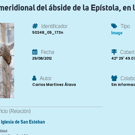
eridional del ábside de la Epístola, en l
Identificador
Tipo
50248_05_173n
Image
Fecha
Cobert
42º 29' 49.07'
29/08/2012
Autor
Colab
Carlos Martínez Álava
Sin informa
ficio (Relación)
Iglesia de San Esteban
lidad