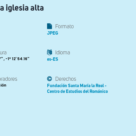
a iglesia alta
Formato
JPEG
ura
Idioma
' , -1º 12' 54.16''
es-ES
oradores
Derechos
ción
Fundación Santa María la Real -
Centro de Estudios del Románico