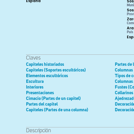
España
Sos
Muni
Sos
Prov
Zar
Com
Ara
País
Es
Claves
Capiteles historiados
Partes de 
Capiteles (Soportes escultóricos)
Columnas
Elementos escultóricos
Tipos de 
Escultura
Columnas 
Interiores
Fustes (C
Presentaciones
Collarinos
Cimacio (Partes de un capitel)
Ajedrezad
Partes del capitel
Decoració
Capiteles (Partes de una columna)
Decoración
Descripción