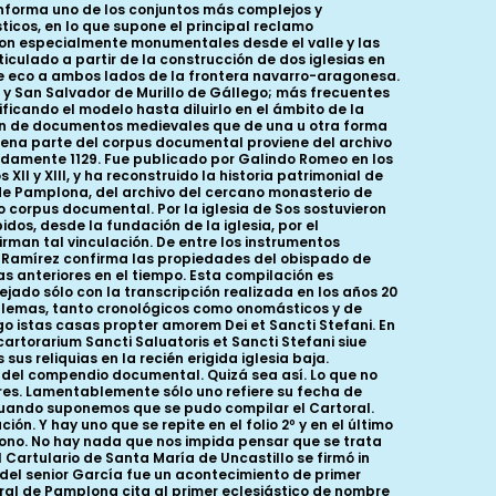
 estuvo, por un lado, en la órbita del obispado de Pamplona y su nueva catedral, y, por otro, en el entorno de Alfonso el Batallador y la reconquista de Tudela y Zaragoza, con las enormes riquezas que su ocupación llevó a manos cristianas. Incluso conservamos documentos que relatan cómo Sos acogió en ocasiones al propio rey. Sabemos, por ejemplo, que Alfonso el Batallador pasó en diciembre de 1129 unos días en la villa, reponiéndose de una leve enfermedad. Aprovechó su estancia para otorgar a los clérigos de Sos carta de ingenuidad y franquicia, tal y como habían hecho antes su padre y su hermano. ¿No depositaría esta u otras veces también aportes dinerarios contantes y sonantes? Entonces, como archidiácono figura ya Berenger Fortunons; poco después el rector de la comunidad será Enneco Fortuniones. Sólo unos años después, entre 1134 y 1137, se sigue documentando el interés de los reyes por potenciar la villa y sus defensas. De esos años, data la reforma del castillo que Ramiro II encomendó al Maestro Jordán. Después, ya en el último cuarto del XII y los primeros años del XIII, será prior y abad de San Esteban Pedro de la Peza. En esa época conocemos los primeros datos concretos de la organización de la comunidad de San Esteban; estaba integrada por diez clérigos, cinco diáconos y un subdiácono. Durante su mandato crecerá otra vez el patrimonio de la abadía, especialmente tras la donación de Sossito. Elena Piedrafita considera que para entonces la abadía de Sos había completado ya su patrimonio, observándose un evidente estancamiento, iniciado ya en el siglo anterior. Finalmente los clérigos se desentenderán de la explotación directa de los bienes de la abadía, cediéndolos en bloque a particulares, mediante el cobro de una elevada compensación monetaria. Las inscripciones epigráficas son otra fuente relevante de información documental. La primera que puede ilustrar la historia de la iglesia se encuentra en la galería abierta a los pies de la iglesia baja. Sobre una cruz inscrita en un disco, similar a otras que se distribuyen en todo el espacio, se lee STEFANIA. Desde el punto de vista cronológico, Cabañero y Escribano la han situado entre los siglos XII y XIII. Como las demás cruces, su finalidad sería también funeraria. Junto con otro rótulo de identificación de una de las figuras de las jambas, se ha relacionado desde antiguo con la reina Estefanía, esposa de García el de Nájera, hijo a su vez de Sancho, el Mayor (Galindo Romeo, 1929). Esta identificación ha supuesto la ayuda de la reina a la construcción del templo, una ayuda con respecto a la cual carecemos de evidencia documental. Sin embargo,