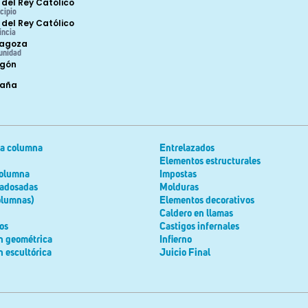
 del Rey Católico
cipio
 del Rey Católico
incia
agoza
unidad
gón
paña
la columna
Entrelazados
Elementos estructurales
columna
Impostas
adosadas
Molduras
olumnas)
Elementos decorativos
Caldero en llamas
os
Castigos infernales
n geométrica
Infierno
 escultórica
Juicio Final