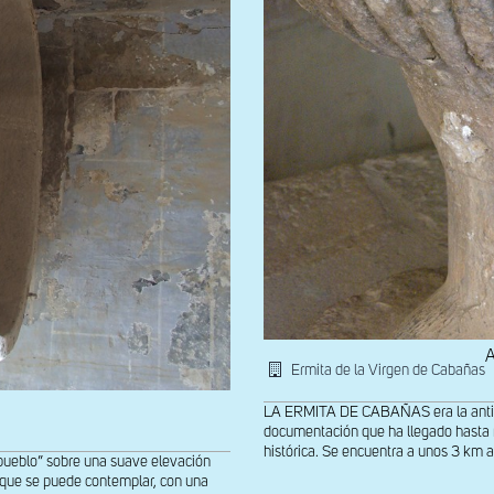
A
Ermita de la Virgen de Cabañas
LA ERMITA DE CABAÑAS era la antigu
documentación que ha llegado hasta n
histórica. Se encuentra a unos 3 km al
 pueblo” sobre una suave elevación
a que se puede contemplar, con una