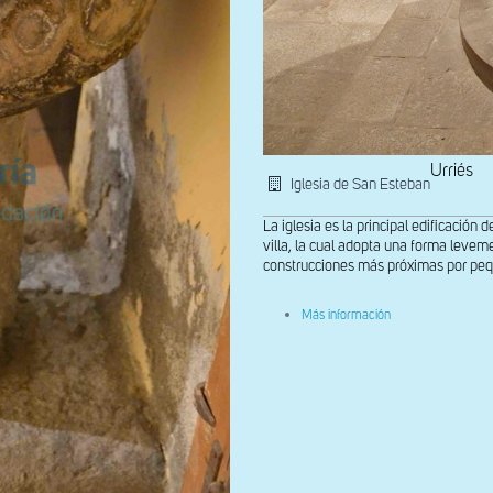
Urriés
Iglesia de San Esteban
La iglesia es la principal edificación 
villa, la cual adopta una forma levem
construcciones más próximas por peq
sobre
Más información
Pila
bautismal