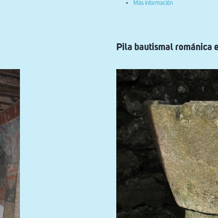
sobre
Más información
Detalle
fuste
pila
bautismal
Pila bautismal románica e