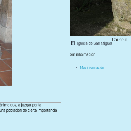
Couselo
Iglesia de San Miguel
Sin información
sobre
Más información
Pila
bautismal
románica
en
el
a
exterior
del
templo
imo que, a juzgar por la
una población de cierta importancia