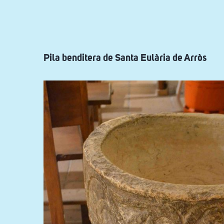
ayuda
a
la
navegación
Pila benditera de Santa Eulària de Arròs