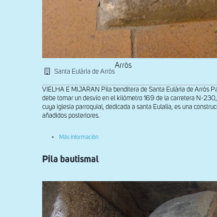
Arròs
Santa Eulària de Arròs
VIELHA E MIJARAN Pila benditera de Santa Eulària de Arròs Par
debe tomar un desvío en el kilómetro 169 de la carretera N-230,
cuya iglesia parroquial, dedicada a santa Eulalia, es una construc
añadidos posteriores.
sobre
Más información
Pila
benditera
Pila bautismal
de
Santa
Eulària
de
Arròs