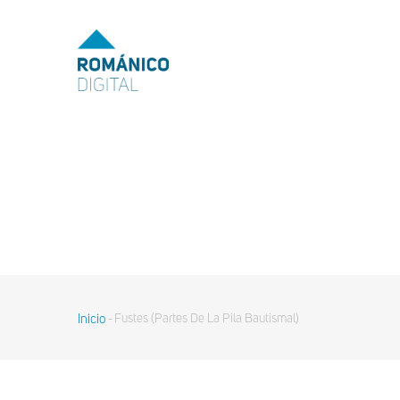
MENU
TOP
MAIN
NAVIGATION
Pasar
al
contenido
principal
Inicio
Fustes (Partes De La Pila Bautismal)
-
Sobrescribir
enlaces
de