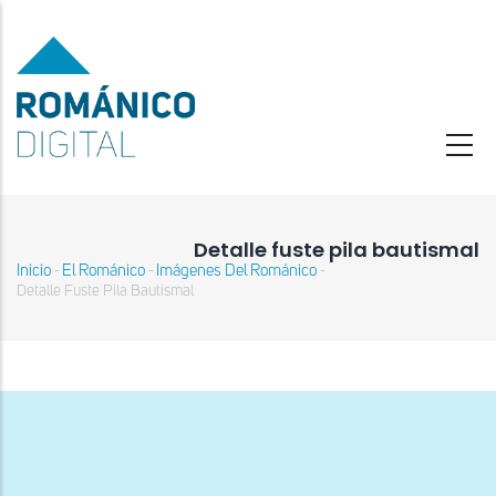
Pasar
al
contenido
principal
Detalle fuste pila bautismal
Inicio
El Románico
Imágenes Del Románico
-
-
-
Sobrescribir
Detalle Fuste Pila Bautismal
enlaces
de
ayuda
a
la
navegación