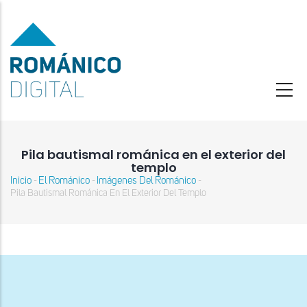
Pasar
al
contenido
principal
Pila bautismal románica en el exterior del
templo
Inicio
El Románico
Imágenes Del Románico
-
-
-
Sobrescribir
Pila Bautismal Románica En El Exterior Del Templo
enlaces
de
ayuda
a
la