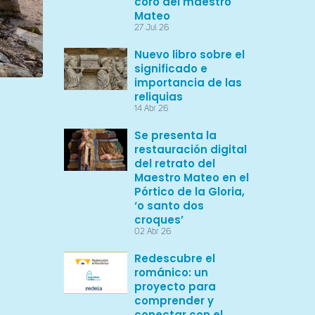
coro del maestro
Mateo
27 Jul 26
Nuevo libro sobre el
significado e
importancia de las
reliquias
14 Abr 26
Se presenta la
restauración digital
del retrato del
Maestro Mateo en el
Pórtico de la Gloria,
‘o santo dos
croques’
02 Abr 26
Redescubre el
románico: un
proyecto para
comprender y
conectar con el