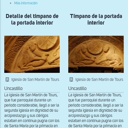
sobre
de
Más información
Capitel
la
de
portada
Detalle del tímpano de
la
Tímpano de la portada
occidental
nave
la portada interior
interior
lateral
Iglesia de San Martín de Tours
Iglesia de San Martín de Tours
Uncastillo
Uncastillo
La iglesia de San Martín de Tours,
La iglesia de San Martín de Tours,
que fue parroquial durante un
que fue parroquial durante un
periodo considerable, llegó a ser la
periodo considerable, llegó a ser la
segunda iglesia en dignidad de su
segunda iglesia en dignidad de su
arciprestazgo y sus clérigos
arciprestazgo y sus clérigos
estaban en continua pugna con los
estaban en continua pugna con los
de Santa María por la primacía en
de Santa María por la primacía en