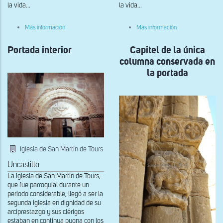
la vida...
la vida...
sobre
sobre
Más información
Más información
Detalle
Tímpano
del
de
Portada interior
tímpano
Capitel de la única
la
de
portada
columna conservada en
la
interior
portada
la portada
interior
Iglesia de San Martín de Tours
Uncastillo
La iglesia de San Martín de Tours,
que fue parroquial durante un
periodo considerable, llegó a ser la
segunda iglesia en dignidad de su
arciprestazgo y sus clérigos
estaban en continua pugna con los