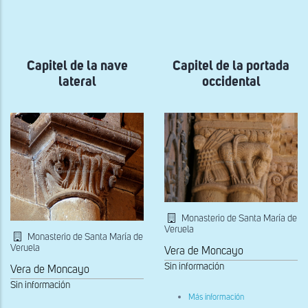
a
la
navegación
Capitel de la nave
Capitel de la portada
lateral
occidental
Monasterio de Santa María de
Veruela
Monasterio de Santa María de
Veruela
Vera de Moncayo
Sin información
Vera de Moncayo
Sin información
sobre
Más información
Capitel