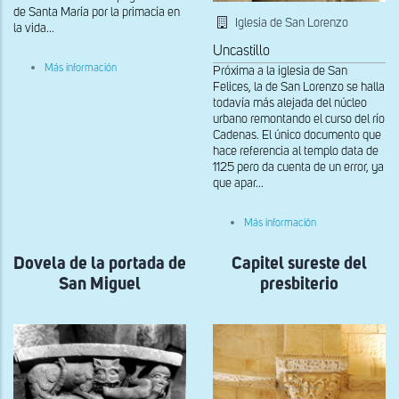
de Santa María por la primacía en
Iglesia de San Lorenzo
la vida...
Uncastillo
sobre
Más información
Próxima a la iglesia de San
Portada
Felices, la de San Lorenzo se halla
interior
todavía más alejada del núcleo
urbano remontando el curso del río
Cadenas. El único documento que
hace referencia al templo data de
1125 pero da cuenta de un error, ya
que apar...
sobre
Más información
Capitel
de
Dovela de la portada de
Capitel sureste del
la
única
San Miguel
presbiterio
columna
conservada
en
la
portada