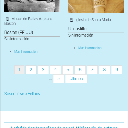
Museo de Bellas Artes de
Iglesia de Santa María
Boston
Uncastillo
Boston (EE.UU)
Sin información
Sin información
sobre
Más información
sobre
Capitel
Más información
Dovela
sureste
de
del
la
presbiterio
portada
Página
1
Página
2
Página
3
Página
4
Página
5
Página
6
Página
7
Página
8
Página
9
Paginación
de
actual
San
…
Siguiente
››
Última
Último »
Miguel
página
página
Suscribirse a Felinos