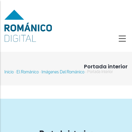
Pasar
al
contenido
principal
Portada interior
Inicio
El Románico
Imágenes Del Románico
Portada Interior
-
-
-
Sobrescribir
enlaces
de
ayuda
a
la
navegación