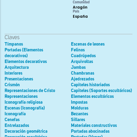
Comunidad
Aragón
País
España
Claves
Tímpanos
Escenas de leones
Portadas (Elementos
Felinos
decorativos)
Cuadrúpedos
Elementos decorativos
Arquivoltas
Arquitectura
Jambas
Interiores
Chambranas
Presentaciones
Ajedrezados
Crismón
Capiteles historiados
Representaciones de Cristo
Capiteles (Soportes escultóricos)
Representaciones
Elementos escultóricos
Iconografía religiosa
Impostas
Escenas (Iconografía)
Molduras
Iconografía
Bezantes
Cenefas
Sillares
Entrelazados
Materiales constructivos
Decoración geométrica
Portadas abocinadas