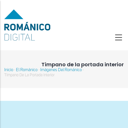
Pasar
al
contenido
principal
Tímpano de la portada interior
Inicio
El Románico
Imágenes Del Románico
-
-
-
Sobrescribir
Tímpano De La Portada Interior
enlaces
de
ayuda
a
la
navegación