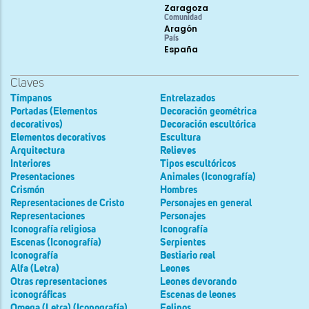
Zaragoza
Comunidad
Aragón
País
España
Claves
Tímpanos
Entrelazados
Portadas (Elementos
Decoración geométrica
decorativos)
Decoración escultórica
Elementos decorativos
Escultura
Arquitectura
Relieves
Interiores
Tipos escultóricos
Presentaciones
Animales (Iconografía)
Crismón
Hombres
Representaciones de Cristo
Personajes en general
Representaciones
Personajes
Iconografía religiosa
Iconografía
Escenas (Iconografía)
Serpientes
Iconografía
Bestiario real
Alfa (Letra)
Leones
Otras representaciones
Leones devorando
iconográficas
Escenas de leones
Omega (Letra) (Iconografía)
Felinos