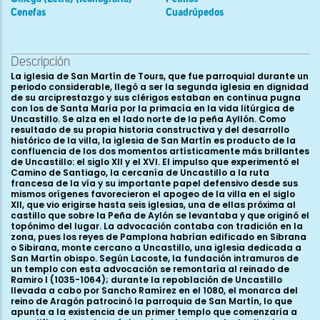
Cenefas
Cuadrúpedos
Descripción
La iglesia de San Martín de Tours, que fue parroquial durante un periodo considerable, llegó a ser la segunda iglesia en dignidad de su arciprestazgo y sus clérigos estaban en continua pugna con los de Santa María por la primacía en la vida litúrgica de Uncastillo. Se alza en el lado norte de la peña Ayllón. Como resultado de su propia historia constructiva y del desarrollo histórico de la villa, la iglesia de San Martín es producto de la confluencia de los dos momentos artísticamente más brillantes de Uncastillo: el siglo XII y el XVI. El impulso que experimentó el Camino de Santiago, la cercanía de Uncastillo a la ruta francesa de la vía y su importante papel defensivo desde sus mismos orígenes favorecieron el apogeo de la villa en el siglo XII, que vio erigirse hasta seis iglesias, una de ellas próxima al castillo que sobre la Peña de Aylón se levantaba y que originó el topónimo del lugar. La advocación contaba con tradición en la zona, pues los reyes de Pamplona habrían edificado en Sibrana o Sibirana, monte cercano a Uncastillo, una iglesia dedicada a San Martín obispo. Según Lacoste, la fundación intramuros de un templo con esta advocación se remontaría al reinado de Ramiro I (1035-1064); durante la repoblación de Uncastillo llevada a cabo por Sancho Ramírez en el 1080, el monarca del reino de Aragón patrocinó la parroquia de San Martín, lo que apunta a la existencia de un primer templo que comenzaría a ser edificado en el románico pleno, lo que contextualiza la existencia de esculturas de influencia jaquesa. El obispo de Pamplona Pedro de París ofició la consagración de la cabecera actual en 1179, tal y como prueban una inscipción pintada bajo el ventanal central de la cabecera, que reza ERA MCXVII, y un documento desaparecido y transcrito en los años cuarenta del siglo XX. Pedro I (1094-1104), hijo de Sancho Ramírez, cedió las iglesias de San Felices y San Martín de Uncastillo, junto con todos sus diezmos y primicias, a la diócesis de Pamplona, obispado del que dependería a lo largo de la segunda mitad del XII. Fue capilla real hasta 1250, en tiempos de Pedro III. En origen, la primitiva iglesia de San Martín tuvo planta rectangular de una sola nave cubierta con bóveda de cañón apuntado. Disponía de un ábside semicircular y una torre a los pies. El templo perdió su estructura románica con la reforma del siglo XVI, una ampliación motivada por el hecho de que los feligreses de San Miguel y San Lorenzo fueron adjudicados a San Martín, lo que requirió un mayor espacio para el culto. Las obras se llevaron a cabo entre 1544 y 1559, supuestamente bajo la dirección del maestro cantero Juan de Landerri, autor del claustro de Santa María en Uncastillo, y con la intervención de los canteros Juan de Amboranda, Juan de la Seuba y Sebastián Montes. La transformación configuró definitivamente su aspecto renacentista, que es el que ha llegado hasta nuestro días, ocultando parcialmente los restos de época románica. Así, fueron edificadas capillas a ambos lados del ábside y el coro, todas ellas cubiertas con magníficas bóvedas de crucería estrellada. Los muros laterales fueron demolidos para añadir nuevos tramos que dieron lugar a tres naves, más alta y ancha la central, cuyo espacio quedó cubierto con bóvedas de crucería estrellada. La nave mayor consta de un ábside orientado litúrgicamente, anteábside y tres tramos, el último de los cuales está ocupado por la sillería. En el lado de la epístola se añadieron tres tramos más el pórtico. Se levantaron dos capillas nuevas, así como un coro a los pies y se añadió un claustro en el muro norte, de planta irregular y cubierto por bóveda de arista. En la sacristía se abrió una nueva portada, con arco rebajado, decoración de candelieri en el frontal y el emblema de la villa, dos grifos. De este modo, el espacio que puede contemplar el visitante es el de un templo de tres naves, la central mayor y de más altura que las laterales, con un claustro de planta irregular. La esbelta torre presenta algún problema de datación ya que si bien en esta reforma fue erigida a imagen y semejanza de la de Santa María, algunos autores creen que el primitivo templo románico ya contaba con una torre, y otros, como Simon, apuntan la teoría de que su construcción se emprendería en algún momento en torno a los siglos XIII y XIV. Posee planta cuadrada y exteriormente se articula en cinco cuerpos que por el interior se ascienden mediante una escalera de caracol. En el superior se abren cuatro ventanas, que cobijan otras tantas correspondientes campanas, fechadas entre el siglo XVI y el XVIII. El templo actual está desacralizado, en perfecto estado de conservación y señalización, cumpliendo una importante función de difusión del patrimonio históricoartístico de la localidad. En 1969 se inició un proceso de restauración dirigido por el arquitecto Francisco Pons Sorolla, proyecto que se prolongaría durante los 70, con diversas intervenciones en su arte mueble hasta fechas recientes. Gran parte del mismo se exhibe de forma permanente junto a su tesoro litúrgico en la zona absidal y los primeros tramos de las naves del templo. Asimismo, en el claustro se muestran piezas exentas (capiteles, etc.). Y hay una zona de bienvenida al visitante de San Martín en la que se facilita información sobre el patrimonio artístico de la localidad y del denominado Territorio Museo. Centraremos nuestro análisis en la parte de su historia que discurre desde finales del siglo XI y a lo largo del XII. En las décadas centrales del siglo XX fueron saliendo a la luz elementos de su escultura monumental que permitieron no sólo poner de relieve la importancia artística de San Martín con respecto al resto del románico uncastillés, sino también descubrir la huella de diversos talleres escultóricos que fueron interviniendo en su programa iconográfico y que respondían a distintos momentos políticos y de desarrollo de la escultura aragonesa del siglo XII. Así, se constata la presencia de tallas de derivación jaquesa, lejanos ecos del taller de su catedral; asimismo se evidencia su dependencia de la diócesis pamplonesa a través de su vinculación con Santa María de Sangüesa, con la que comparte la presencia de talleres franceses de origen bearnés y borgoñón. Por todo ello, el templo se convierte en un buen ejemplo de la evolución estilística e iconográfica del románico del norte de la península a lo largo del siglo XII. Pueden distinguirse tres componentes fundamentales: en el de filiación más antigua es patente la influencia jaquesa, el segundo conecta con fórmulas desarrolladas en la propia localidad de Uncastillo a partir de tradiciones languedocianas en su versión bearnesa, mientras que en una tercera instancia son visibles modelos más septentrionales (se ha hablado tanto de derivados borgoñones como de soluciones vinculadas al entorno parisino) recibidos a través de Navarra. Más concretamente, se observa la actividad de un primer taller incardinado en tradiciones formales que habían sido generadas a finales del siglo XI y que mantuvieron su vigencia durante la primera mitad del siglo XII, al que corresponderían, entre otras piezas, un tímpano decorado con el crismón y los capiteles de la entrada actual bajo el pórtico. La obra del segundo taller se corresponde con ciertos capiteles de la nave que, como vio De Egry, son ya independientes del arte de Jaca; coincide en sus soluciones compositivas y especialmente en el tratamiento de las figuras con una manera de trabajar fuertemente asentada en la localidad de Uncastillo a mediados del siglo XII. Finalmente, puede distinguirse claramente una tercera modalidad de escultura correspondiente a la segunda mitad del siglo XII y más concretamente a la década de 1170, período en que la villa reanudó su dependencia del obispado de Pamplona, en la que se ejecutarían las esculturas atribuidas al taller de Leodegario que articulan la nueva cabecera consagrada en 1179. Desde finales del siglo XI hasta los años en torno a la década de 1140, Jaca y su ámbito de influencia constituyeron el foco principal y casi único de la escultura del reino de Aragón. El Maestro de Jaca y su taller marcaron la escultura de las primeras décadas del siglo XII, de tal suerte que su huella resulta visible en un cierto número de edificios de Aragón y Navarra. Con un repertorio animalístico (águilas, serpientes, osos, leones, maquias entre estos seres y el hombre), sus programas iconográficos vinculados con el pecado, la muerte y la redención fueron a menudo imitados con mayor o menor fortuna artística. Es el caso del tímpano que habría estado originariamente en la portada occidental de San Martín de Uncastillo, ahora reempleado en una pequeña portada meridional que queda encajonada en la entrada a la torre-campanario. Sus reducidas dimensiones, pues apenas mide 104 cm de luz, nos dan una pista de las dimensiones del primitivo templo. Está constituida por tímpano enmarcado por una única arquivolta consistente en grueso bocel que se ve flanqueado por una media caña decorada con bolas, motivo asimismo jaqués. Entre la arquivolta propiamente dicha y el tímpano corre un friso semicircular de entrelazos. El exterior de la puerta se ve orlado por una chambrana de ajedrezado. Al igual que en Jaca, dos leones flanquean el crismón trinitario que ocupa el centro del tímpano. Invirtiendo la colocación de Jaca, el león de la derecha del observador protege a una figura humana de una serpiente, mientras que el izquierdo desgarra a una gran serpiente, que en Jaca era un basilisco. Ambos aleccionan a los fieles sobre la figura de un Cristo “que acoge al pecador arrepentido, a veces aplasta las potencias del mal” (Durliat). Al igual que en otro tímpano que mimetiza el lábaro jaqués, en Santa Cruz de la Serós, aquí el autor demuestra una menor destreza técnica que la del modelo original. Su cronología sería claramente posterior al crismón del tímpano de Jaca, cuyo significado ha sido estudiado por Esteban Lorente, quien nos recuerda la citad