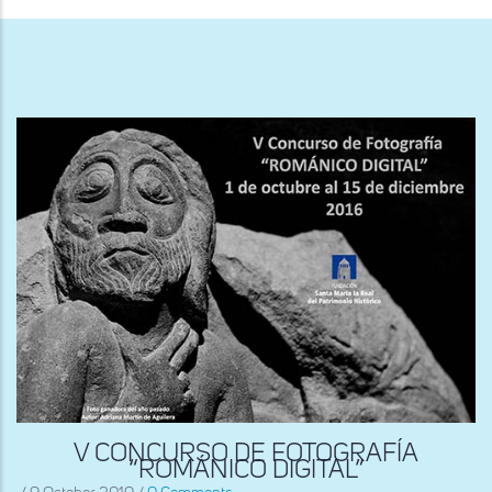
ayuda
a
la
navegación
V CONCURSO DE FOTOGRAFÍA
“ROMÁNICO DIGITAL”