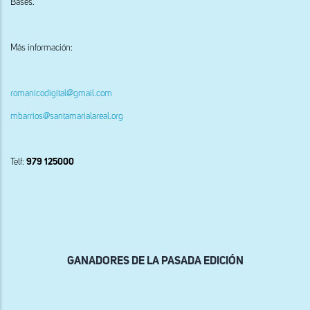
Bases.
Más información:
romanicodigital@gmail.com
mbarrios@santamarialareal.org
Telf:
979 125000
GANADORES DE LA PASADA EDICIÓN