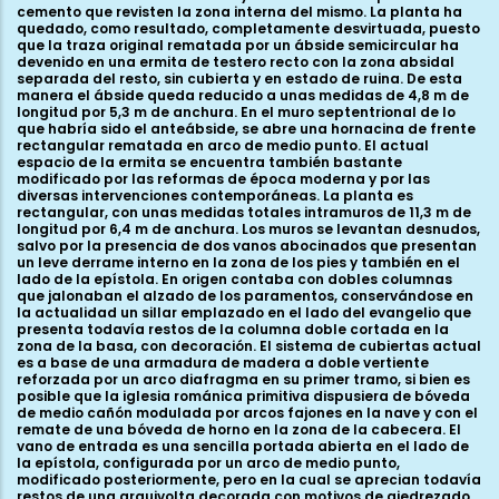
cemento que revisten la zona interna del mismo. La planta ha
quedado, como resultado, completamente desvirtuada, puesto
que la traza original rematada por un ábside semicircular ha
devenido en una ermita de testero recto con la zona absidal
separada del resto, sin cubierta y en estado de ruina. De esta
manera el ábside queda reducido a unas medidas de 4,8 m de
longitud por 5,3 m de anchura. En el muro septentrional de lo
que habría sido el anteábside, se abre una hornacina de frente
rectangular rematada en arco de medio punto. El actual
espacio de la ermita se encuentra también bastante
modificado por las reformas de época moderna y por las
diversas intervenciones contemporáneas. La planta es
rectangular, con unas medidas totales intramuros de 11,3 m de
longitud por 6,4 m de anchura. Los muros se levantan desnudos,
salvo por la presencia de dos vanos abocinados que presentan
un leve derrame interno en la zona de los pies y también en el
lado de la epístola. En origen contaba con dobles columnas
que jalonaban el alzado de los paramentos, conservándose en
la actualidad un sillar emplazado en el lado del evangelio que
presenta todavía restos de la columna doble cortada en la
zona de la basa, con decoración. El sistema de cubiertas actual
es a base de una armadura de madera a doble vertiente
reforzada por un arco diafragma en su primer tramo, si bien es
posible que la iglesia románica primitiva dispusiera de bóveda
de medio cañón modulada por arcos fajones en la nave y con el
remate de una bóveda de horno en la zona de la cabecera. El
vano de entrada es una sencilla portada abierta en el lado de
la epístola, configurada por un arco de medio punto,
modificado posteriormente, pero en la cual se aprecian todavía
restos de una arquivolta decorada con motivos de ajedrezado.