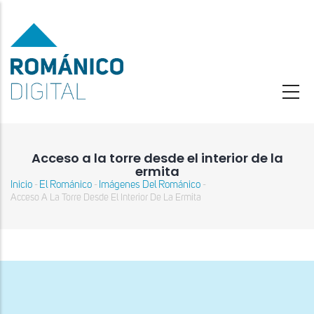
Pasar
al
contenido
principal
Acceso a la torre desde el interior de la
ermita
Inicio
El Románico
Imágenes Del Románico
-
-
-
Sobrescribir
Acceso A La Torre Desde El Interior De La Ermita
enlaces
de
ayuda
a
la