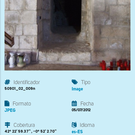
Identificador
Tipo
50901_02_009n
Image
Formato
Fecha
JPEG
05/07/2012
Cobertura
Idioma
42º 22' 59.37'' , -0º 52' 2.70''
es-ES