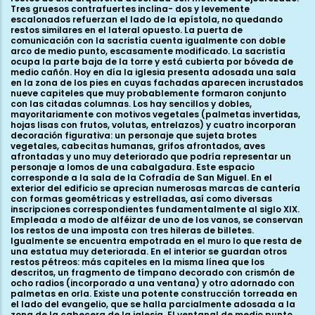
Tres gruesos contrafuertes inclina- dos y levemente
escalonados refuerzan el lado de la epístola, no quedando
restos similares en el lateral opuesto. La puerta de
comunicación con la sacristía cuenta igualmente con doble
arco de medio punto, escasamente modificado. La sacristía
ocupa la parte baja de la torre y está cubierta por bóveda de
medio cañón. Hoy en día la iglesia presenta adosada una sala
en la zona de los pies en cuyas fachadas aparecen incrustados
nueve capiteles que muy probablemente formaron conjunto
con las citadas columnas. Los hay sencillos y dobles,
mayoritariamente con motivos vegetales (palmetas invertidas,
hojas lisas con frutos, volutas, entrelazos) y cuatro incorporan
decoración figurativa: un personaje que sujeta brotes
vegetales, cabecitas humanas, grifos afrontados, aves
afrontadas y uno muy deteriorado que podría representar un
personaje a lomos de una cabalgadura. Este espacio
corresponde a la sala de la Cofradía de San Miguel. En el
exterior del edificio se aprecian numerosas marcas de cantería
con formas geométricas y estrelladas, así como diversas
inscripciones correspondientes fundamentalmente al siglo XIX.
Empleada a modo de alféizar de uno de los vanos, se conservan
los restos de una imposta con tres hileras de billetes.
Igualmente se encuentra empotrada en el muro lo que resta de
una estatua muy deteriorada. En el interior se guardan otros
restos pétreos: más capiteles en la misma línea que los
descritos, un fragmento de tímpano decorado con crismón de
ocho radios (incorporado a una ventana) y otro adornado con
palmetas en orla. Existe una potente construcción torreada en
el lado del evangelio, que se halla parcialmente adosada a la
zona de la cabecera de la iglesia. El ventanal de medio punto