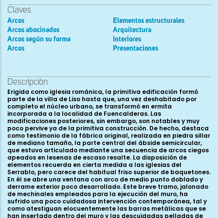
Claves
Arcos
Elementos estructurales
Arcos abocinados
Arquitectura
Arcos según su forma
Interiores
Arcos
Presentaciones
Descripción
Erigida como iglesia románica, la primitiva edificación formó
parte de la villa de Liso hasta que, una vez deshabitado por
completo el núcleo urbano, se transformó en ermita
incorporada a la localidad de Fuencalderas. Las
modificaciones posteriores, sin embargo, son notables y muy
poco pervive ya de la primitiva construcción. De hecho, destaca
como testimonio de la fábrica original, realizada en piedra sillar
de mediano tamaño, la parte central del ábside semicircular,
que estuvo articulado mediante una secuencia de arcos ciegos
apeados en lesenas de escaso resalte. La disposición de
elementos recuerda en cierta medida a las iglesias del
Serrablo, pero carece del habitual friso superior de baquetones.
En él se abre una ventana con arco de medio punto doblado y
derrame exterior poco desarrollado. Este breve tramo, jalonado
de mechinales empleados para la ejecución del muro, ha
sufrido una poco cuidadosa intervención contemporánea, tal y
como atestiguan elocuentemente las barras metálicas que se
han insertado dentro del muro y las descuidadas pelladas de