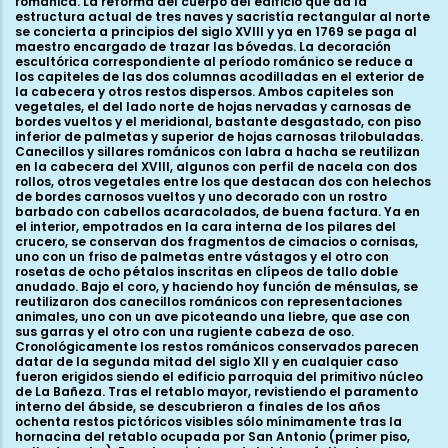
románica. La reforma del cuerpo del edificio que da la
estructura actual de tres naves y sacristía rectangular al norte
se concierta a principios del siglo XVIII y ya en 1769 se paga al
maestro encargado de trazar las bóvedas. La decoración
escultórica correspondiente al período románico se reduce a
los capiteles de las dos columnas acodilladas en el exterior de
la cabecera y otros restos dispersos. Ambos capiteles son
vegetales, el del lado norte de hojas nervadas y carnosas de
bordes vueltos y el meridional, bastante desgastado, con piso
inferior de palmetas y superior de hojas carnosas trilobuladas.
Canecillos y sillares románicos con labra a hacha se reutilizan
en la cabecera del XVIII, algunos con perfil de nacela con dos
rollos, otros vegetales entre los que destacan dos con helechos
de bordes carnosos vueltos y uno decorado con un rostro
barbado con cabellos acaracolados, de buena factura. Ya en
el interior, empotrados en la cara interna de los pilares del
crucero, se conservan dos fragmentos de cimacios o cornisas,
uno con un friso de palmetas entre vástagos y el otro con
rosetas de ocho pétalos inscritas en clípeos de tallo doble
anudado. Bajo el coro, y haciendo hoy función de ménsulas, se
reutilizaron dos canecillos románicos con representaciones
animales, uno con un ave picoteando una liebre, que ase con
sus garras y el otro con una rugiente cabeza de oso.
Cronológicamente los restos románicos conservados parecen
datar de la segunda mitad del siglo XII y en cualquier caso
fueron erigidos siendo el edificio parroquia del primitivo núcleo
de La Bañeza. Tras el retablo mayor, revistiendo el paramento
interno del ábside, se descubrieron a finales de los años
ochenta restos pictóricos visibles sólo mínimamente tras la
hornacina del retablo ocupada por San Antonio (primer piso,