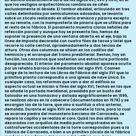
que los vestigios arquitectónicos románicos se ciñen
exclusivamente al ábside. El tambor absidal, articulado en tres
calles delimitadas por semicolumnas adosadas, se levanta
sobre un zócalo realizado en sillería arenisca y pizarra excepto
en su remate, con la mampostería de pizarra que se utiliza para
el resto de la fábrica. El paramento muestra claras señales de
refección parcial y aunque hoy se presenta liso, hemos de
suponer la presencia de una ventana abierta en el eje, bajo la
línea de imposta decorada con cuatro filas de tacos y listel que
recorre la calle central, aproximadamente a dos tercios de
altura. Otras dos columnas se sitúan en los codillos del
hemiciclo y el arranque del tramo presbiterial. Restan, hoy sin
función, los canzorros que sostenían una estructura porticada
desaparecida. El interior del paramento absidal aparece oculto
por un retablo barroco de mediados del siglo XVII. Cosmen
colige de la lectura de los Libros de Fábrica del siglo XVI que la
primitiva planta correspondía a una iglesia de nave única. En
cualquier caso, las reformas que van a dar al edificio su
aspecto actual se inician a fines del siglo XVI, fechas en las que
se añade la portada meridional, presidida por un busto del
Salvador en una hornacina y datada epigráficamente en 1595,
se realizan obras en la cabecera (documentadas en 1578) y se
encargan las de la torre, que vino a sustituir a otra anterior,
demolida. Durante el siglo XVII se acomete la torre, para la cual
se acarrea piedra del monasterio berciano de Carracedo, se
repara la capilla y se realiza el coro. Quizá los dos sillares
decorados con arquillos de medio punto empotrados en los
contrafuertes occidentales de la torre correspondan pues a la
fábrica de Carracedo, o bien a un primitivo zócalo de la fábrica