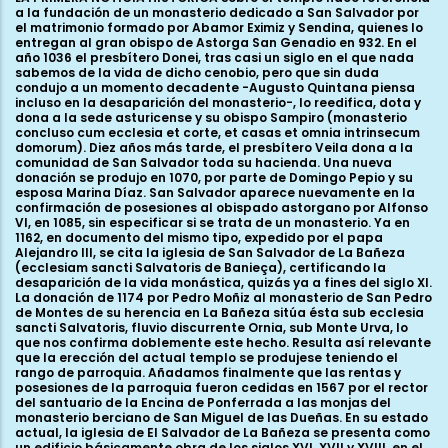
a la fundación de un monasterio dedicado a San Salvador por
el matrimonio formado por Abamor Eximiz y Sendina, quienes lo
entregan al gran obispo de Astorga San Genadio en 932. En el
año 1036 el presbítero Donei, tras casi un siglo en el que nada
sabemos de la vida de dicho cenobio, pero que sin duda
condujo a un momento decadente -Augusto Quintana piensa
incluso en la desaparición del monasterio-, lo reedifica, dota y
dona a la sede asturicense y su obispo Sampiro (monasterio
concluso cum ecclesia et corte, et casas et omnia intrinsecum
domorum). Diez años más tarde, el presbítero Veila dona a la
comunidad de San Salvador toda su hacienda. Una nueva
donación se produjo en 1070, por parte de Domingo Pepio y su
esposa Marina Díaz. San Salvador aparece nuevamente en la
confirmación de posesiones al obispado astorgano por Alfonso
VI, en 1085, sin especificar si se trata de un monasterio. Ya en
1162, en documento del mismo tipo, expedido por el papa
Alejandro III, se cita la iglesia de San Salvador de La Bañeza
(ecclesiam sancti Salvatoris de Banieça), certificando la
desaparición de la vida monástica, quizás ya a fines del siglo XI.
La donación de 1174 por Pedro Moñiz al monasterio de San Pedro
de Montes de su herencia en La Bañeza sitúa ésta sub ecclesia
sancti Salvatoris, fluvio discurrente Ornia, sub Monte Urva, lo
que nos confirma doblemente este hecho. Resulta así relevante
que la erección del actual templo se produjese teniendo el
rango de parroquia. Añadamos finalmente que las rentas y
posesiones de la parroquia fueron cedidas en 1567 por el rector
del santuario de la Encina de Ponferrada a las monjas del
monasterio berciano de San Miguel de las Dueñas. En su estado
actual, la iglesia de El Salvador de La Bañeza se presenta como
un edificio básicamente obra de los siglos XVI, XVII y XVIII, en el