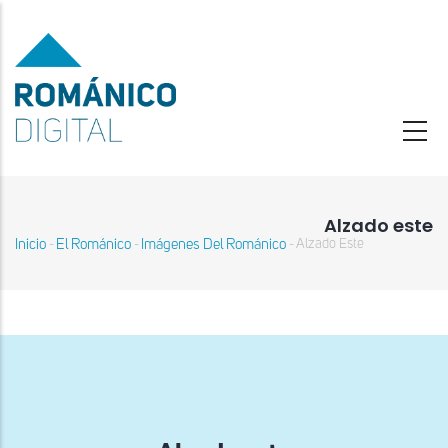
Pasar
al
contenido
principal
Alzado este
Inicio
El Románico
Imágenes Del Románico
Alzado Este
-
-
-
Sobrescribir
enlaces
de
ayuda
a
la
navegación