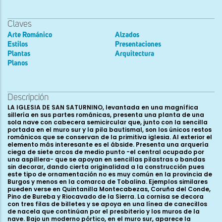
Claves
Arte Románico
Alzados
Estilos
Presentaciones
Plantas
Arquitectura
Planos
Descripción
LA IGLESIA DE SAN SATURNINO, levantada en una magnífica
sillería en sus partes románicas, presenta una planta de una
sola nave con cabecera semicircular que, junto con la sencilla
portada en el muro sur y la pila bautismal, son los únicos restos
románicos que se conservan de la primitiva iglesia. Al exterior el
elemento más interesante es el ábside. Presenta una arquería
ciega de siete arcos de medio punto -el central ocupado por
una aspillera- que se apoyan en sencillas pilastras o bandas
sin decorar, dando cierta originalidad a la construcción pues
este tipo de ornamentación no es muy común en la provincia de
Burgos y menos en la comarca de Tobalina. Ejemplos similares
pueden verse en Quintanilla Montecabezas, Coruña del Conde,
Pino de Bureba y Riocavado de la Sierra. La cornisa se decora
con tres filas de billetes y se apoya en una línea de canecillos
de nacela que continúan por el presbiterio y los muros de la
nave. Bajo un moderno pórtico, en el muro sur, aparece la