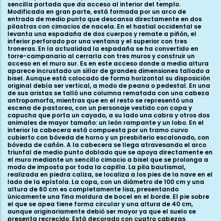
sencilla portada que da acceso al interior del templo.
Modificada en gran parte, está formada por un arco de
entrada de medio punto que descansa directamente en dos
pilastras con cimacios de nacela. En el hastial occidental se
levanta una espadaña de dos cuerpos y remate a piñón, el
inferior perforado por una ventana y el superior con tres
troneras. En la actualidad la espadaña se ha convertido en
torre-campanario al cerrarla con tres muros y construir un
acceso en el muro sur. Es en este acceso donde a media altura
aparece incrustado un sillar de grandes dimensiones tallado a
bisel. Aunque está colocado de forma horizontal su disposición
original debía ser vertical, a modo de peana o pedestal. En una
de sus aristas se talló una columna rematada con una cabeza
antropomorfa, mientras que en el resto se representó una
escena de pastoreo, con un personaje vestido con capa y
capucha que porta un cayado, a su lado una cabra y otros dos
animales de mayor tamaño: un león rampante y un lobo. En el
interior la cabecera está compuesta por un tramo curvo
cubierto con bóveda de horno y un presbiterio escalonado, con
bóveda de cañón. A la cabecera se llega atravesando el arco
triunfal de medio punto doblado que se apoya directamente en
el muro mediante un sencillo cimacio a bisel que se prolonga a
modo de imposta por toda la capilla. La pila bautismal,
realizada en piedra caliza, se localiza a los pies de la nave en el
lado de la epístola. La copa, con un diámetro de 100 cm y una
altura de 60 cm es completamente lisa, presentando
únicamente una fina moldura de bocel en el borde. El pie sobre
el que se apea tiene forma circular y una altura de 40 cm,
aunque originariamente debió ser mayor ya que el suelo se
presenta recrecido. Está decorado con cuatro cabezas