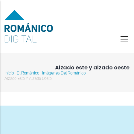
Pasar
al
contenido
principal
Alzado este y alzado oeste
Inicio
El Románico
Imágenes Del Románico
-
-
-
Sobrescribir
Alzado Este Y Alzado Oeste
enlaces
de
ayuda
a
la
navegación