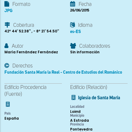
Formato
Fecha
JPG
26/06/2015
Cobertura
Idioma
42º 44' 52.38'' , - 8º 21' 54.50''
es-ES
Autor
Colaboradores
María Fernández Fernández
Sin información
Derechos
Fundación Santa María la Real - Centro de Estudios del Románico
Edificio Procedencia
Edificio (Relación)
(Fuente)
Iglesia de Santa María
Localidad
Loimil
País
Municipio
España
A Estrada
Provincia
Pontevedra