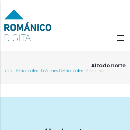
Pasar
al
contenido
principal
Alzado norte
Inicio
El Románico
Imágenes Del Románico
Alzado Norte
-
-
-
Sobrescribir
enlaces
de
ayuda
a
la
navegación