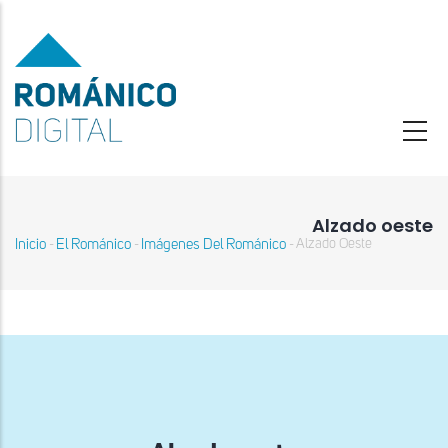
Pasar
al
contenido
principal
Alzado oeste
Inicio
El Románico
Imágenes Del Románico
Alzado Oeste
-
-
-
Sobrescribir
enlaces
de
ayuda
a
la
navegación