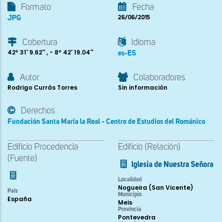
Formato
Fecha
JPG
26/06/2015
Cobertura
Idioma
42º 31' 9.62'' , - 8º 42' 19.04''
es-ES
Autor
Colaboradores
Rodrigo Currás Torres
Sin información
Derechos
Fundación Santa María la Real - Centro de Estudios del Románico
Edificio Procedencia
Edificio (Relación)
(Fuente)
Iglesia de Nuestra Señora
Localidad
Nogueira (San Vicente)
País
Municipio
España
Meis
Provincia
Pontevedra