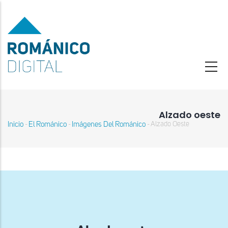
Pasar
al
contenido
principal
Alzado oeste
Inicio
El Románico
Imágenes Del Románico
Alzado Oeste
-
-
-
Sobrescribir
enlaces
de
ayuda
a
la
navegación