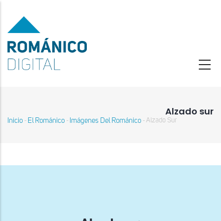
Pasar
al
contenido
principal
Alzado sur
Inicio
El Románico
Imágenes Del Románico
Alzado Sur
-
-
-
Sobrescribir
enlaces
de
ayuda
a
la
navegación