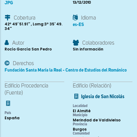
JPG
13/12/2010
Cobertura
Idioma
42º 49' 51.91'' , Lomg:3º 35' 49.
es-ES
34''
Autor
Colaboradores
Rocío García San Pedro
Sin información
Derechos
Fundación Santa María la Real - Centro de Estudios del Románico
Edificio Procedencia
Edificio (Relación)
(Fuente)
Iglesia de San Nicolás
Localidad
El Almiñé
País
Municipio
España
Merindad de Valdivielso
Provincia
Burgos
Comunidad