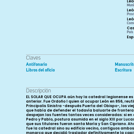
Leó
Muni
Leó
Prov
Leó
Com
Cas
País
Es
Claves
Antifonario
Manuscrit
Libros del oficio
Escritura
Descripción
EL SOLAR QUE OCUPA aún hoy la catedral legionense es el mismo que tiene asignado desde el año 917. No obstante, la iglesia mayor de la ciudad conoció un emplazamiento anterior. Fue Ordoño I quien al ocupar León en 856, reutilizó como residencia palatina las partes que subsistían del complejo termal romano: intramuros y contiguos a la puerta Principalis Sinistra -después Puerta del Obispo-, los viejos baños se extendían desde el portalón hasta el actual claustro catedralicio. El mismo rey, además, restauró la muralla que había de defender el todavía baluarte de frontera e instituyó en la plaza una inédita sede episcopal. La localización inicial de la cátedra supone una incógnita que no despejan las fuentes tantas veces consideradas: si en el mismo siglo X el obispo maragato Sampiro afirmaba que estuvo alojada en un templo extramuros dedicado a los santos Pedro y Pablo, postura asumida en el siglo XIII por Lucas de Tuy y Rodrigo Jiménez de Rada y en el presente por Estepa, el padre Manuel Risco estuvo persuadido a fines del XVIII de que sus titulares fueron santa María y San Cipriano. Ahora bien, un documento firmado por el obispo Frunimio II en 917 permite inferir que la iglesia de Santa María y San Cipriano no fue la catedral sino su edificio vecino, contiguos ambos a la Puerta del Obispo y abiertos, posiblemente, sobre la Karrera, es decir la vigente calle Ancha. Ordoño II (914-924), monarca que decidió trasladar definitivamente la capitalidad del expansivo Reino asturiano al mediodía de la Cordillera Cantábrica, cedió parte de sus aulas regias y antaño baños públicos a Frunimio II (915-928) para que las reconvirtiera en sede episcopal: intus municione muri erant tres domos, que terme fuerant paganorum, et in tempore chris tianitas facte sunt aula regalis (J. PÉREZ DE URBEL, [ed.], 1952, pp. 311ss.). Este prelado consagró los altares de estos tres pabellones y los dedicó, respectivamente, a Santa María y todas las vírgenes, al Salvador y sus apóstoles y a san Juan Bautista y todos los mártires. Las advocaciones, hecho en absoluto casual, eran las mismas que regían en el grupo episcopal de Oviedo. Para el que se inauguraba en León el soberano concedió ornamentos de oro y plata (y acaso estimuló la redacción de la singular “Biblia de 920” custodiada en el Museo Catedralicio-Diocesano), transfirió varias posesiones y confirmó las ya detentadas desde el reinado de Ordoño I. Desde entonces aquel templo se convirtió en el que marco escenográfico de las coronaciones de los reyes leoneses, siempre escenificadas ante obispos, príncipes y dignatarios, como apuntó Quadrado. La cesión del solar palatino a la cátedra prelada no implicó el inmediato desalojo del conjunto residencial por parte del monarca. Por el contrario, durante una treintena de años los reyes debieron permanecer en un área particular del palacio. Pero a Ramiro II (931-950) esas aulas le resultaron ya insuficientes, por lo que mandó erigir sobre el viejo praetorium romano y junto a la puerta meridional de la ciudad -desde entonces llamada Archo de Rege- una nueva residencia, el Palat de Rey, a la que se adosó la capilla propia de San Salvador, advocación que reitera la de la catedral. La elección del emplazamiento