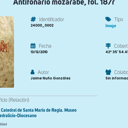
Antifonario mozárabe, fol. 187r
Identificador
Tipo
24000_0002
Image
Fecha
Cobert
42º 35' 54.41'
13/12/2010
Autor
Colab
Jaime Nuño González
Sin informa
ficio (Relación)
Catedral de Santa María de Regla. Museo
edralicio-Diocesano
lidad