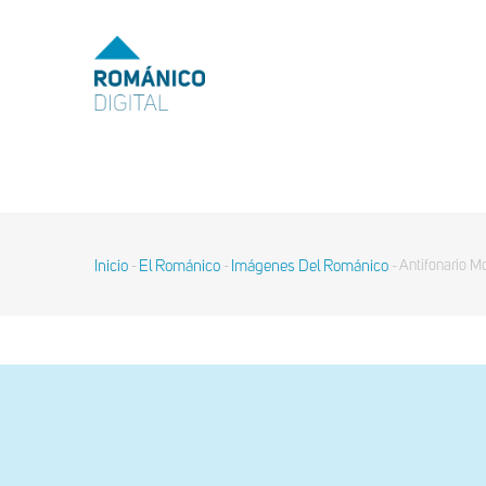
Pasar
al
MENU
TOP
contenido
principal
MAIN
NAVIGATION
Inicio
El Románico
Imágenes Del Románico
Antifonario Mo
-
-
-
Sobrescribir
enlaces
de
ayuda
a
la
navegación