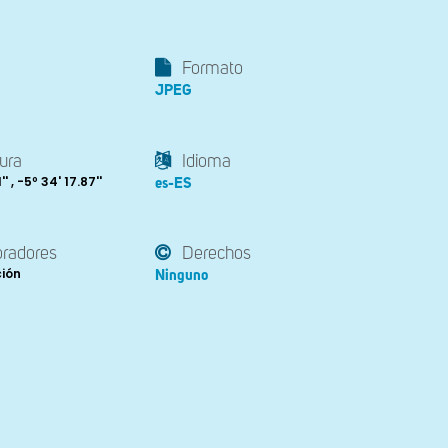
Formato
JPEG
ura
Idioma
' , -5º 34' 17.87''
es-ES
oradores
Derechos
ción
Ninguno