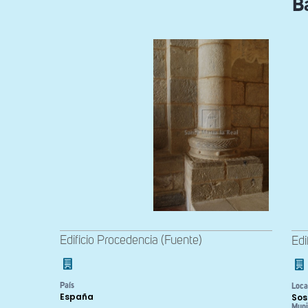
B
Edificio Procedencia (Fuente)
Edi
País
Loca
España
Sos
Muni