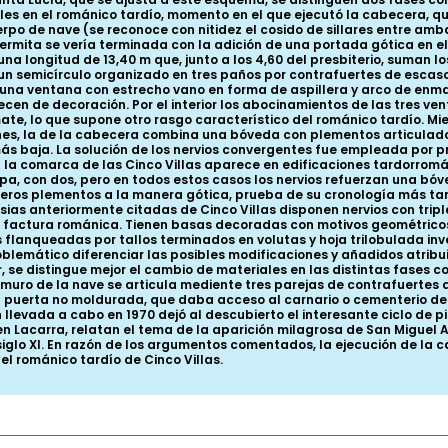
ales en el románico tardío, momento en el que ejecutó la cabecera, q
uerpo de nave (se reconoce con nitidez el cosido de sillares entre am
 La ermita se vería terminada con la adición de una portada gótica en 
a longitud de 13,40 m que, junto a los 4,60 del presbiterio, suman los 
r un semicírculo organizado en tres paños por contrafuertes de escaso
bre una ventana con estrecho vano en forma de aspillera y arco de e
ecen de decoración. Por el interior los abocinamientos de las tres ven
e, lo que supone otro rasgo característico del románico tardío. Mie
, la de la cabecera combina una bóveda con plementos articulados 
aja. La solución de los nervios convergentes fue empleada por prime
n la comarca de las Cinco Villas aparece en edificaciones tardorrom
mpa, con dos, pero en todos estos casos los nervios refuerzan una bó
eros plementos a la manera gótica, prueba de su cronología más tard
esias anteriormente citadas de Cinco Villas disponen nervios con tri
factura románica. Tienen basas decoradas con motivos geométricos 
anqueadas por tallos terminados en volutas y hoja trilobulada invert
problemático diferenciar las posibles modificaciones y añadidos atribui
r, se distingue mejor el cambio de materiales en las distintas fases c
El muro de la nave se articula mediente tres parejas de contrafuerte
 puerta no moldurada, que daba acceso al carnario o cementerio de l
levada a cabo en 1970 dejó al descubierto el interesante ciclo de pint
n Lacarra, relatan el tema de la aparición milagrosa de San Miguel 
l siglo XI. En razón de los argumentos comentados, la ejecución de la
el románico tardío de Cinco Villas.