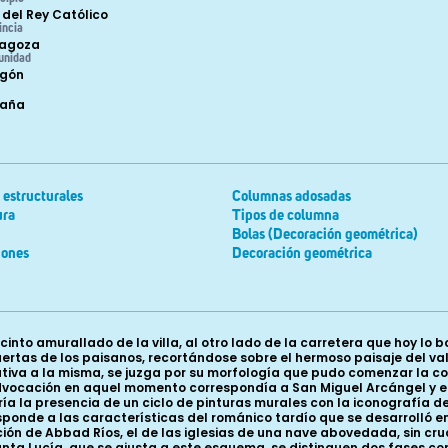
 del Rey Católico
incia
agoza
unidad
gón
paña
estructurales
Columnas adosadas
ura
Tipos de columna
Bolas (Decoración geométrica)
iones
Decoración geométrica
cinto amurallado de la villa, al otro lado de la carretera que hoy lo
ertas de los paisanos, recortándose sobre el hermoso paisaje del va
iva a la misma, se juzga por su morfología que pudo comenzar la con
 advocación en aquel momento correspondía a San Miguel Arcángel y 
ría la presencia de un ciclo de pinturas murales con la iconografía d
ponde a las características del románico tardío que se desarrolló en 
ación de Abbad Ríos, el de las iglesias de una nave abovedada, sin cr
a Lucía, que se ajusta a este esquema, se distinguen dos fases cons