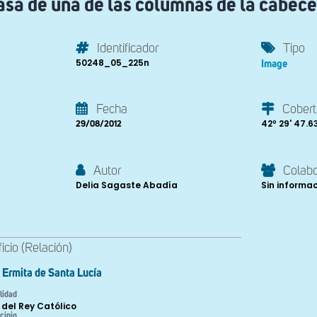
asa de una de las columnas de la cabece
Identificador
Tipo
50248_05_225n
Image
Fecha
Cobert
42º 29' 47.63'
29/08/2012
Autor
Colab
Delia Sagaste Abadía
Sin informa
ficio (Relación)
Ermita de Santa Lucía
lidad
 del Rey Católico
cipio