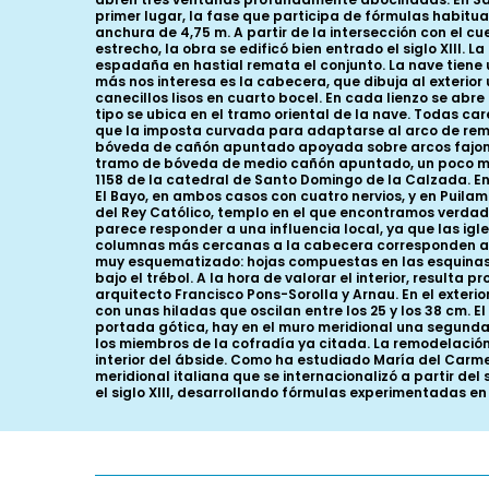
primer lugar, la fase que participa de fórmulas habitu
anchura de 4,75 m. A partir de la intersección con el c
estrecho, la obra se edificó bien entrado el siglo XIII.
espadaña en hastial remata el conjunto. La nave tiene un
más nos interesa es la cabecera, que dibuja al exterio
canecillos lisos en cuarto bocel. En cada lienzo se a
tipo se ubica en el tramo oriental de la nave. Todas car
que la imposta curvada para adaptarse al arco de remat
bóveda de cañón apuntado apoyada sobre arcos fajones
tramo de bóveda de medio cañón apuntado, un poco más b
1158 de la catedral de Santo Domingo de la Calzada. E
El Bayo, en ambos casos con cuatro nervios, y en Puila
del Rey Católico, templo en el que encontramos verdad
parece responder a una influencia local, ya que las igl
columnas más cercanas a la cabecera corresponden a 
muy esquematizado: hojas compuestas en las esquinas fl
bajo el trébol. A la hora de valorar el interior, resulta 
arquitecto Francisco Pons-Sorolla y Arnau. En el exterio
con unas hiladas que oscilan entre los 25 y los 38 cm. 
portada gótica, hay en el muro meridional una segunda
los miembros de la cofradía ya citada. La remodelación l
interior del ábside. Como ha estudiado María del Carme
meridional italiana que se internacionalizó a partir de
el siglo XIII, desarrollando fórmulas experimentadas en 