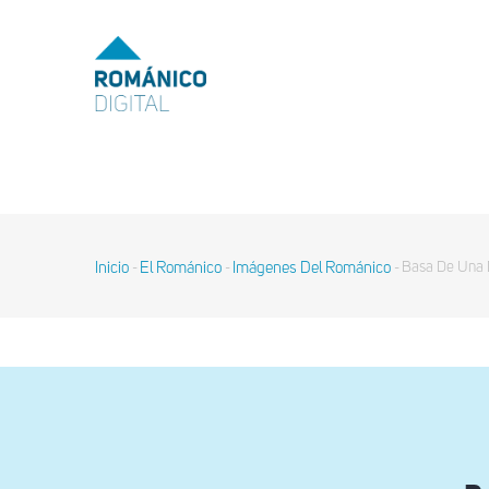
Pasar
al
MENU
TOP
contenido
principal
MAIN
NAVIGATION
Inicio
El Románico
Imágenes Del Románico
Basa De Una 
-
-
-
Sobrescribir
enlaces
de
ayuda
a
la
navegación