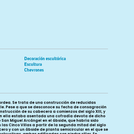
Decoración escultórica
Escultura
Chevrones
 bordea. Se trata de una construcción de reducidas
lle. Pese a que se desconoce su fecha de consagración
strucción de su cabecera a comienzos del siglo XIII, y
en ella estaba asentada una cofradía devota de dicho
e San Miguel Arcángel en el ábside, que habría sido
las Cinco Villas a partir de la segunda mitad del siglo
ucero y con un ábside de planta semicircular en el que se
tructivas, ambas edificadas con piedra sillar. En