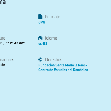
ra
Formato
JPG
ura
Idioma
' , -1º 12' 48.60''
es-ES
oradores
Derechos
ción
Fundación Santa María la Real -
Centro de Estudios del Románico