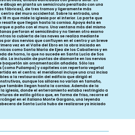
ue dibuja en planta un semicírculo peraltado con una
bas fábricas), de tres tramos y ligeramente más
el centro del muro occidental. Sobre la entrada, una
18 m que mide la iglesia por el interior. La parte que
 resalte que llegan hasta la cornisa. Apoya ésta en
nmarque a paño con el muro. Una ventana más del mismo
tanas perforan el semicilindro y no tienen otro exorno
ntras la cubierta de las naves se realiza mediante
por dos nervios que confluyen en el centro y un breve
ra vez en el Valle del Ebro en la obra iniciada en
ánicas como Santa María de Ejea de los Caballeros y en
veda de horno, lo que no sucede en Santa Lucía de Sos
ía. La inclusión de puntas de diamante en los nervios
ple baquetón sin ornamentación añadida. Sólo las
(como Puilampa) y capiteles con repertorio vegetal
ida en el centro; el meridional incluye una cruz incisa
bles a la restauración del edificio que dirigió el
onstrutivas, aunque los sillares no varían en tamaño,
s que también llegan hasta la cornisa. Además de la
a iglesia, donde el enterramiento estaba restringido a
uras de estilo gótico que, en forma de friso, recorre el
Arcángel en el italiano Monte Gargano, una leyenda
 cabecera de Santa Lucía hubo de realizarse ya iniciado