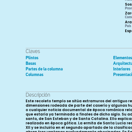
Sos
Prov
Zar
Com
Ara
País
Es
Claves
Plintos
Elementos 
Basas
Arquitect
Partes de la columna
Interiores
Columnas
Presentac
Descripción
Este recoleto templo se sitúa extramuros del antiguo re
dimensiones rodeada de parte del caserío y algunas hu
o cualquier noticia documental de época románica relat
que estaría ya terminada a finales de dicho siglo. Su
santo, de San Esteban y de Santa Catalina. Ello explica
realizado en época gótica. La ermita de Santa Lucía res
XII y se incluiría en el segundo apartado de la clasific
abren tres ventanas profundamente abocinadas. En Sant