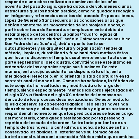
responde a una obra realizada a comienzos de los años
noventa del pasado siglo, que ha dotado de volúmenes a unas
estructuras que los habían perdido, como ha quedado recogido
en imágenes y referencias escritas del pasado. En pocas líneas,
López de Guereño Sanz recuerda las condiciones a las que
debían someterse los monasterios de los monjes blancos, a
partir sobre todo de Bernardo; el emplazamiento debía de
estar alejado de los centros urbanos (“cuatro leguas al
poniente de nuestra ciudad”, señala Colmenares que se ubica
San Pedro de las Dueñas), debían por lo tanto ser
autosuficientes y su arquitectura y organización tender al
método, limpieza, durabilidad y funcionalidad; motivos éstos
que llevan a disponer el templo usualmente en contacto con la
parte septentrional del claustro, convirtiéndose este último en
ordenador de los espacios según sus funciones. De esta
manera, en la crujía occidental se dispondrá la cilla, en la
meridional el refectorio, en la oriental la sala capitular y en la
septentrional el mandatum. Como se ha señalado, la fábrica de
este conjunto ha resultado muy modificada a lo largo del
tiempo, siendo especialmente intensas las obras ejecutadas en
el siglo XV y a finales del siglo XX, además del menoscabo
derivado de los procesos desamortizadores. De este modo, la
iglesia conserva su cabecera triabsidal, si bien las naves han
sido rehechas y el claustro, dependencias y algunas portadas
responden al momento en que los predicadores se hacen cargo
del monasterio, como queda testimoniado por la presencia
repetida del escudo de la orden. Se trataría por tanto de un
templo de tres naves, la central más ancha, de la que se han
conservado los ábsides; al exterior se ve su formación en
batería construidos con la conocida fábrica mixta que combina