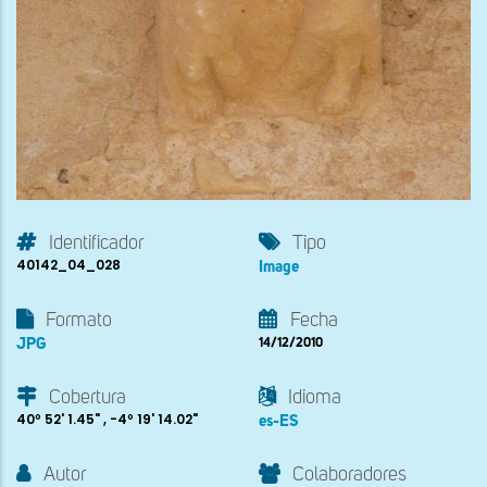
Identificador
Tipo
40142_04_028
Image
Formato
Fecha
JPG
14/12/2010
Cobertura
Idioma
40º 52' 1.45" , -4º 19' 14.02"
es-ES
Autor
Colaboradores