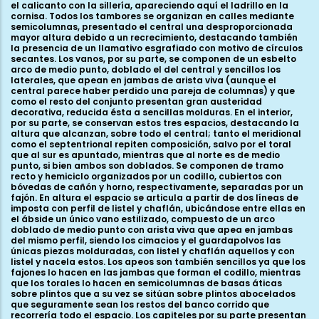
el calicanto con la sillería, apareciendo aquí el ladrillo en la
cornisa. Todos los tambores se organizan en calles mediante
semicolumnas, presentado el central una desproporcionada
mayor altura debido a un recrecimiento, destacando también
la presencia de un llamativo esgrafiado con motivo de círculos
secantes. Los vanos, por su parte, se componen de un esbelto
arco de medio punto, doblado el del central y sencillos los
laterales, que apean en jambas de arista viva (aunque el
central parece haber perdido una pareja de columnas) y que
como el resto del conjunto presentan gran austeridad
decorativa, reducida ésta a sencillas molduras. En el interior,
por su parte, se conservan estos tres espacios, destacando la
altura que alcanzan, sobre todo el central; tanto el meridional
como el septentrional repiten composición, salvo por el toral
que al sur es apuntado, mientras que al norte es de medio
punto, si bien ambos son doblados. Se componen de tramo
recto y hemiciclo organizados por un codillo, cubiertos con
bóvedas de cañón y horno, respectivamente, separadas por un
fajón. En altura el espacio se articula a partir de dos líneas de
imposta con perfil de listel y chaflán, ubicándose entre ellas en
el ábside un único vano estilizado, compuesto de un arco
doblado de medio punto con arista viva que apea en jambas
del mismo perfil, siendo los cimacios y el guardapolvos las
únicas piezas molduradas, con listel y chaflán aquellos y con
listel y nacela estos. Los apeos son también sencillos ya que los
fajones lo hacen en las jambas que forman el codillo, mientras
que los torales lo hacen en semicolumnas de basas áticas
sobre plintos que a su vez se sitúan sobre plintos abocelados
que seguramente sean los restos del banco corrido que
recorrería todo el espacio. Los capiteles por su parte presentan