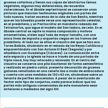
gruesos collarinos y llenan sus copas de abstractos temas
vegetales, algunos muy deteriorados, de recuerdos
cistercienses. En el ábside septentrional se conservan unas
pinturas que mezclan testimonios originales con partes del
todo nuevas; tratan escenas de la vida de San Benito, mientras
que en las bóvedas puede verse una representación celestial,
en el presbiterio, y un Pantocrátor en mandorla rodeado del
Tetramorfos, que sigue el modelo del San Isidoro, de León. En el
ábside central se repite la misma composición y motivos
ornamentales, si bien aquí todo de mayor tamaño, con una
única línea de imposta y arquerías ciegas en los tramos del
presbiterio. Al lado sur se sitúa el claustro del que se hizo eco
Torres Balbás, situándolo en el reinado de los Reyes Católicos y
emparentándolo con San Antonio El Real (Segovia) y por
añadidura con Guadalupe (Cáceres). La comunicación entre
este espacio y la iglesia se hace a través de una portada de
triple rosca, hoy muy retocada y renovada. En el centro del
claustro se conserva una pila bautismal de forma semiesférica
y realizada en piedra caliza; presenta decoración de gruesos
gallones rematados en una cenefa lisa a modo de embocadura
y cuenta con unas medidas de 130 x 62 cm, situándose sobre un
tenante de perfiles abocelados. A pesar de lo aventurado de
fechar este tipo de conjuntos, nada parece indicar que las
partes más antiguas conservadas de este monasterio sean
anteriores a mediados del siglo XIII.