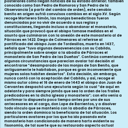
posteriores como llegan noticias de su estado anterior; también
conocido como San Pedro de Riomoros y San Pedro de la
Observancia (a partir del cambio de orden), este cenobio
benito en origen sufrió convulsos cambios en el siglo XV. Según
recoge Morterero Simón, las monjas benedictinas fueron
denunciadas por no vivir de acuerdo a sus reglas y
constituciones, llegando incluso a abandonar el monasterio,
situación que provocó que el obispo tomase medidas en el
asunto que culminaron con la anexión de este monasterio al de
Párraces en 1422. Diego de Colmenares al referirse al
pontificado del obispo Juan de Tordesillas, muerto en 1437,
señala que “tuvo algunas desavenencias con su Cabildo,
principalmente sobre anejar a la abadía de Párraces el
monasterio de San Pedro de las Dueñas”. Continúa comentando
algunas circunstancias que parecían avalar tal decisión al
encontrarse “desamparado de las monjas de San Benito, que
antiguamente le habitaban, porque es gran inconveniente que
mujeres solas habiten desiertos”. Esta decisión, sin embargo,
nunca contó con la aceptación del Cabildo, y así, recoge el
mismo autor cómo el 16 de enero de 1443 el obispo don Juan de
Cervantes despachó una ejecutoria según la cual “de aquí en
adelante y para siempre jamás que sea la orden de los frailes
predicadores en la dicha iglesia y monasterio”; con ello venía a
confirmar lo dispuesto poco tiempo antes por uno de sus
antecesores en el cargo, don Lope de Barrientos, y a disolver
todo vínculo que se mantenía con la abadía de Párraces,
siendo la orden dominica la beneficiaria de tal situación. Los
particulares avatares por los que ha ido pasando este
monasterio han condicionado de manera harto evidente su
fisonomía, de tal suerte que su restaurado aspecto actual