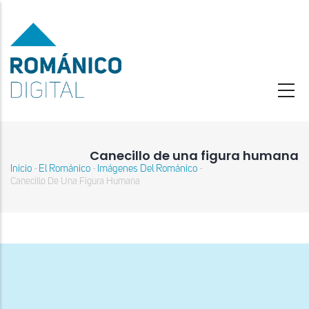
Pasar
al
contenido
principal
Canecillo de una figura humana
Inicio
El Románico
Imágenes Del Románico
-
-
-
Sobrescribir
Canecillo De Una Figura Humana
enlaces
de
ayuda
a
la
navegación