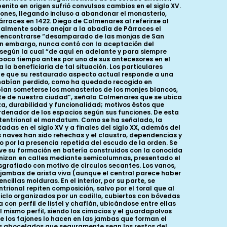
ito en origen sufrió convulsos cambios en el siglo XV.
iones, llegando incluso a abandonar el monasterio,
rraces en 1422. Diego de Colmenares al referirse al
palmente sobre anejar a la abadía de Párraces el
l encontrarse “desamparado de las monjas de San
sin embargo, nunca contó con la aceptación del
 según la cual “de aquí en adelante y para siempre
o poco tiempo antes por uno de sus antecesores en el
la beneficiaria de tal situación. Los particulares
rte que su restaurado aspecto actual responde a una
 habían perdido, como ha quedado recogido en
bían someterse los monasterios de los monjes blancos,
nte de nuestra ciudad”, señala Colmenares que se ubica
za, durabilidad y funcionalidad; motivos éstos que
ordenador de los espacios según sus funciones. De esta
 septentrional el mandatum. Como se ha señalado, la
das en el siglo XV y a finales del siglo XX, además del
s naves han sido rehechas y el claustro, dependencias y
por la presencia repetida del escudo de la orden. Se
e ve su formación en batería construidos con la conocida
rganizan en calles mediante semicolumnas, presentado el
grafiado con motivo de círculos secantes. Los vanos,
n jambas de arista viva (aunque el central parece haber
llas molduras. En el interior, por su parte, se
rional repiten composición, salvo por el toral que al
iclo organizados por un codillo, cubiertos con bóvedas
 con perfil de listel y chaflán, ubicándose entre ellas
 mismo perfil, siendo los cimacios y el guardapolvos
ue los fajones lo hacen en las jambas que forman el
tos abocelados que seguramente sean los restos del