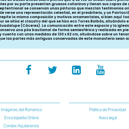
teles por su parte presentan gruesos collarinos y llenan sus copas 
 septentrional se conservan unas pinturas que mezclan testimonios or
e verse una representación celestial, en el presbiterio, y un Pantoc
se repite la misma composición y motivos ornamentales, si bien aquí 
sur se sitúa el claustro del que se hizo eco Torres Balbás, situándol
Guadalupe (Cáceres). La comunicación entre este espacio y la iglesia
conserva una pila bautismal de forma semiesférica y realizada en pi
cuenta con unas medidas de 130 x 62 cm, situándose sobre un tenan
que las partes más antiguas conservadas de este monasterio sean ant
Imágenes del Románico
Política de Privacidad
Enciclopedia Online
Aviso legal
Condex Aquilarensis