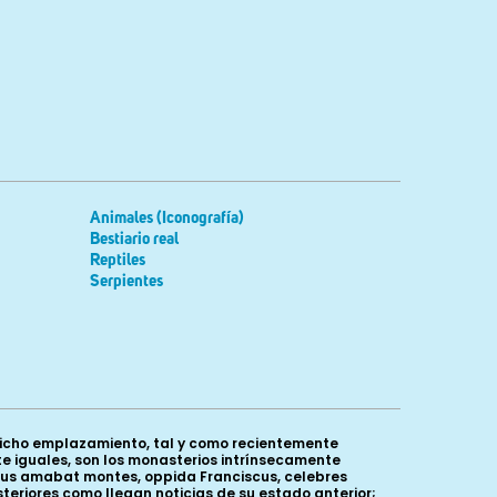
Animales (Iconografía)
Bestiario real
Reptiles
Serpientes
 dicho emplazamiento, tal y como recientemente
 iguales, son los monasterios intrínsecamente
ictus amabat montes, oppida Franciscus, celebres
teriores como llegan noticias de su estado anterior;