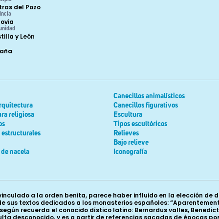
tras del Pozo
incia
ovia
unidad
tilla y León
paña
Canecillos animalísticos
rquitectura
Canecillos figurativos
ra religiosa
Escultura
os
Tipos escultóricos
estructurales
Relieves
Bajo relieve
 de nacela
Iconografía
vinculado a la orden benita, parece haber influido en la elección de
 sus textos dedicados a los monasterios españoles: “Aparentemente
, según recuerda el conocido dístico latino: Bernardus valles, Bened
ulta desconocido, y es a partir de referencias sacadas de épocas pos