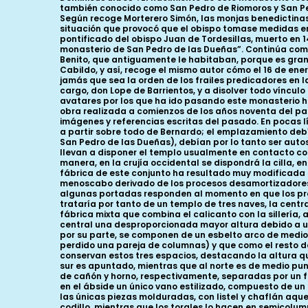
también conocido como San Pedro de Riomoros y San Pedr
Según recoge Morterero Simón, las monjas benedictinas 
situación que provocó que el obispo tomase medidas en 
pontificado del obispo Juan de Tordesillas, muerto en 
monasterio de San Pedro de las Dueñas”. Continúa com
Benito, que antiguamente le habitaban, porque es gran 
Cabildo, y así, recoge el mismo autor cómo el 16 de en
jamás que sea la orden de los frailes predicadores en l
cargo, don Lope de Barrientos, y a disolver todo víncul
avatares por los que ha ido pasando este monasterio h
obra realizada a comienzos de los años noventa del p
imágenes y referencias escritas del pasado. En pocas 
a partir sobre todo de Bernardo; el emplazamiento deb
San Pedro de las Dueñas), debían por lo tanto ser autos
llevan a disponer el templo usualmente en contacto con
manera, en la crujía occidental se dispondrá la cilla, e
fábrica de este conjunto ha resultado muy modificada a 
menoscabo derivado de los procesos desamortizadores. D
algunas portadas responden al momento en que los pre
trataría por tanto de un templo de tres naves, la centr
fábrica mixta que combina el calicanto con la sillería,
central una desproporcionada mayor altura debido a un
por su parte, se componen de un esbelto arco de medio 
perdido una pareja de columnas) y que como el resto del
conservan estos tres espacios, destacando la altura que
sur es apuntado, mientras que al norte es de medio pu
de cañón y horno, respectivamente, separadas por un fajó
en el ábside un único vano estilizado, compuesto de un
las únicas piezas molduradas, con listel y chaflán aque
codillo, mientras que los torales lo hacen en semicolu