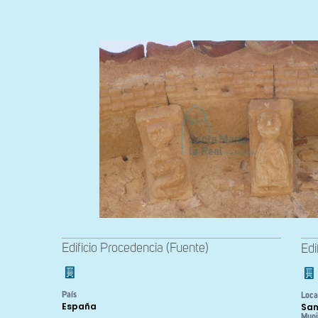
Edificio Procedencia (Fuente)
Edi
País
Loca
España
San
Muni