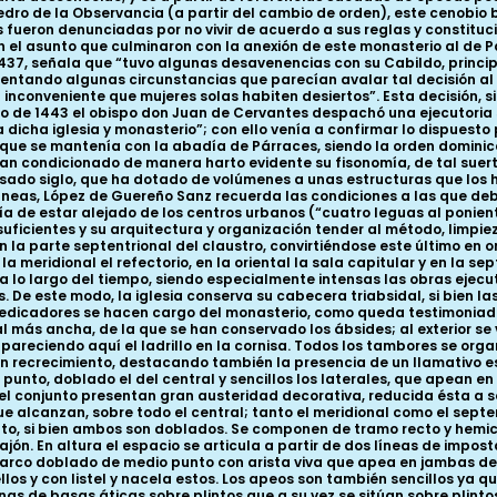
o de la Observancia (a partir del cambio de orden), este cenobio ben
fueron denunciadas por no vivir de acuerdo a sus reglas y constituc
el asunto que culminaron con la anexión de este monasterio al de Pá
1437, señala que “tuvo algunas desavenencias con su Cabildo, princi
entando algunas circunstancias que parecían avalar tal decisión a
inconveniente que mujeres solas habiten desiertos”. Esta decisión, 
ero de 1443 el obispo don Juan de Cervantes despachó una ejecutoria
a dicha iglesia y monasterio”; con ello venía a confirmar lo dispuest
o que se mantenía con la abadía de Párraces, siendo la orden dominica 
an condicionado de manera harto evidente su fisonomía, de tal sue
asado siglo, que ha dotado de volúmenes a unas estructuras que los
líneas, López de Guereño Sanz recuerda las condiciones a las que de
ía de estar alejado de los centros urbanos (“cuatro leguas al ponie
uficientes y su arquitectura y organización tender al método, limpie
 la parte septentrional del claustro, convirtiéndose este último en 
n la meridional el refectorio, en la oriental la sala capitular y en la
lo largo del tiempo, siendo especialmente intensas las obras ejecuta
e este modo, la iglesia conserva su cabecera triabsidal, si bien la
dicadores se hacen cargo del monasterio, como queda testimoniado 
al más ancha, de la que se han conservado los ábsides; al exterior s
 apareciendo aquí el ladrillo en la cornisa. Todos los tambores se o
 recrecimiento, destacando también la presencia de un llamativo es
punto, doblado el del central y sencillos los laterales, que apean e
 conjunto presentan gran austeridad decorativa, reducida ésta a senci
 alcanzan, sobre todo el central; tanto el meridional como el septent
nto, si bien ambos son doblados. Se componen de tramo recto y hemic
n. En altura el espacio se articula a partir de dos líneas de imposta
 arco doblado de medio punto con arista viva que apea en jambas del
llos y con listel y nacela estos. Los apeos son también sencillos ya q
mnas de basas áticas sobre plintos que a su vez se sitúan sobre plin