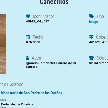
Canecillos
Identificador
Tipo
40142_04_027
Image
Fecha
Cobert
40º 52' 1.45" 
14/12/2010
Autor
Colab
Ignacio Hernández García de la
Sin informa
Barrera
ficio (Relación)
Monasterio de San Pedro de las Dueñas
lidad
 Pedro de las Dueñas
cipio