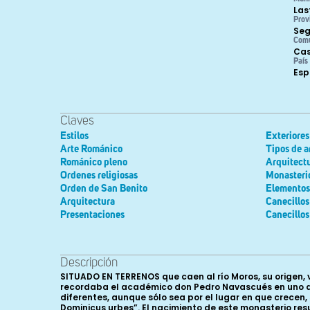
Las
Prov
Seg
Com
Cas
País
Es
Claves
Estilos
Exteriores
Arte Románico
Tipos de a
Románico pleno
Arquitectu
Ordenes religiosas
Monasteri
Orden de San Benito
Elementos 
Arquitectura
Canecillos
Presentaciones
Canecillos
Descripción
SITUADO EN TERRENOS que caen al río Moros, su origen, 
recordaba el académico don Pedro Navascués en uno de
diferentes, aunque sólo sea por el lugar en que crecen
Dominicus urbes”. El nacimiento de este monasterio res