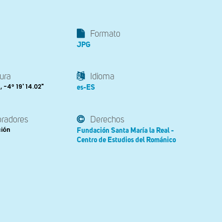
Formato
JPG
ura
Idioma
, -4º 19' 14.02"
es-ES
oradores
Derechos
ción
Fundación Santa María la Real -
Centro de Estudios del Románico