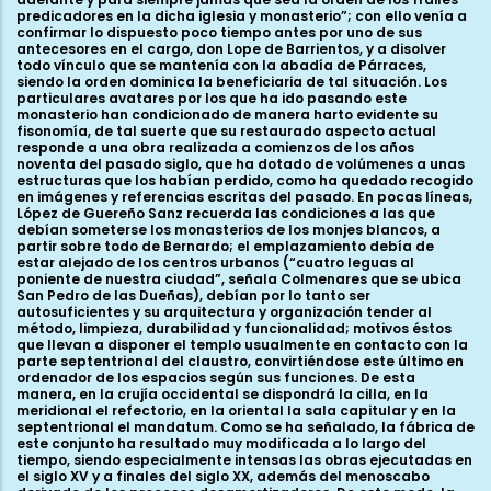
predicadores en la dicha iglesia y monasterio”; con ello venía a
confirmar lo dispuesto poco tiempo antes por uno de sus
antecesores en el cargo, don Lope de Barrientos, y a disolver
todo vínculo que se mantenía con la abadía de Párraces,
siendo la orden dominica la beneficiaria de tal situación. Los
particulares avatares por los que ha ido pasando este
monasterio han condicionado de manera harto evidente su
fisonomía, de tal suerte que su restaurado aspecto actual
responde a una obra realizada a comienzos de los años
noventa del pasado siglo, que ha dotado de volúmenes a unas
estructuras que los habían perdido, como ha quedado recogido
en imágenes y referencias escritas del pasado. En pocas líneas,
López de Guereño Sanz recuerda las condiciones a las que
debían someterse los monasterios de los monjes blancos, a
partir sobre todo de Bernardo; el emplazamiento debía de
estar alejado de los centros urbanos (“cuatro leguas al
poniente de nuestra ciudad”, señala Colmenares que se ubica
San Pedro de las Dueñas), debían por lo tanto ser
autosuficientes y su arquitectura y organización tender al
método, limpieza, durabilidad y funcionalidad; motivos éstos
que llevan a disponer el templo usualmente en contacto con la
parte septentrional del claustro, convirtiéndose este último en
ordenador de los espacios según sus funciones. De esta
manera, en la crujía occidental se dispondrá la cilla, en la
meridional el refectorio, en la oriental la sala capitular y en la
septentrional el mandatum. Como se ha señalado, la fábrica de
este conjunto ha resultado muy modificada a lo largo del
tiempo, siendo especialmente intensas las obras ejecutadas en
el siglo XV y a finales del siglo XX, además del menoscabo