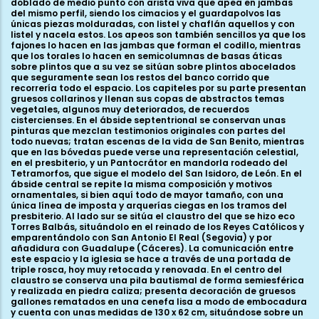
doblado de medio punto con arista viva que apea en jambas
del mismo perfil, siendo los cimacios y el guardapolvos las
únicas piezas molduradas, con listel y chaflán aquellos y con
listel y nacela estos. Los apeos son también sencillos ya que los
fajones lo hacen en las jambas que forman el codillo, mientras
que los torales lo hacen en semicolumnas de basas áticas
sobre plintos que a su vez se sitúan sobre plintos abocelados
que seguramente sean los restos del banco corrido que
recorrería todo el espacio. Los capiteles por su parte presentan
gruesos collarinos y llenan sus copas de abstractos temas
vegetales, algunos muy deteriorados, de recuerdos
cistercienses. En el ábside septentrional se conservan unas
pinturas que mezclan testimonios originales con partes del
todo nuevas; tratan escenas de la vida de San Benito, mientras
que en las bóvedas puede verse una representación celestial,
en el presbiterio, y un Pantocrátor en mandorla rodeado del
Tetramorfos, que sigue el modelo del San Isidoro, de León. En el
ábside central se repite la misma composición y motivos
ornamentales, si bien aquí todo de mayor tamaño, con una
única línea de imposta y arquerías ciegas en los tramos del
presbiterio. Al lado sur se sitúa el claustro del que se hizo eco
Torres Balbás, situándolo en el reinado de los Reyes Católicos y
emparentándolo con San Antonio El Real (Segovia) y por
añadidura con Guadalupe (Cáceres). La comunicación entre
este espacio y la iglesia se hace a través de una portada de
triple rosca, hoy muy retocada y renovada. En el centro del
claustro se conserva una pila bautismal de forma semiesférica
y realizada en piedra caliza; presenta decoración de gruesos
gallones rematados en una cenefa lisa a modo de embocadura
y cuenta con unas medidas de 130 x 62 cm, situándose sobre un