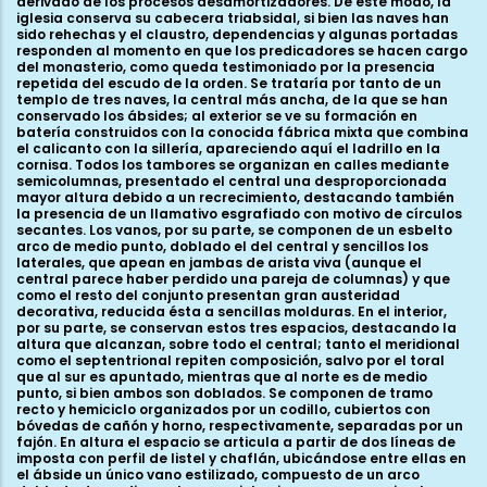
derivado de los procesos desamortizadores. De este modo, la
iglesia conserva su cabecera triabsidal, si bien las naves han
sido rehechas y el claustro, dependencias y algunas portadas
responden al momento en que los predicadores se hacen cargo
del monasterio, como queda testimoniado por la presencia
repetida del escudo de la orden. Se trataría por tanto de un
templo de tres naves, la central más ancha, de la que se han
conservado los ábsides; al exterior se ve su formación en
batería construidos con la conocida fábrica mixta que combina
el calicanto con la sillería, apareciendo aquí el ladrillo en la
cornisa. Todos los tambores se organizan en calles mediante
semicolumnas, presentado el central una desproporcionada
mayor altura debido a un recrecimiento, destacando también
la presencia de un llamativo esgrafiado con motivo de círculos
secantes. Los vanos, por su parte, se componen de un esbelto
arco de medio punto, doblado el del central y sencillos los
laterales, que apean en jambas de arista viva (aunque el
central parece haber perdido una pareja de columnas) y que
como el resto del conjunto presentan gran austeridad
decorativa, reducida ésta a sencillas molduras. En el interior,
por su parte, se conservan estos tres espacios, destacando la
altura que alcanzan, sobre todo el central; tanto el meridional
como el septentrional repiten composición, salvo por el toral
que al sur es apuntado, mientras que al norte es de medio
punto, si bien ambos son doblados. Se componen de tramo
recto y hemiciclo organizados por un codillo, cubiertos con
bóvedas de cañón y horno, respectivamente, separadas por un
fajón. En altura el espacio se articula a partir de dos líneas de
imposta con perfil de listel y chaflán, ubicándose entre ellas en
el ábside un único vano estilizado, compuesto de un arco