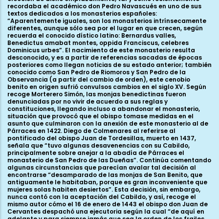
recordaba el académico don Pedro Navascués en uno de sus
textos dedicados a los monasterios españoles:
“Aparentemente iguales, son los monasterios intrínsecamente
diferentes, aunque sólo sea por el lugar en que crecen, según
recuerda el conocido dístico latino: Bernardus valles,
Benedictus amabat montes, oppida Franciscus, celebres
Dominicus urbes”. El nacimiento de este monasterio resulta
desconocido, y es a partir de referencias sacadas de épocas
posteriores como llegan noticias de su estado anterior; también
conocido como San Pedro de Riomoros y San Pedro de la
Observancia (a partir del cambio de orden), este cenobio
benito en origen sufrió convulsos cambios en el siglo XV. Según
recoge Morterero Simón, las monjas benedictinas fueron
denunciadas por no vivir de acuerdo a sus reglas y
constituciones, llegando incluso a abandonar el monasterio,
situación que provocó que el obispo tomase medidas en el
asunto que culminaron con la anexión de este monasterio al de
Párraces en 1422. Diego de Colmenares al referirse al
pontificado del obispo Juan de Tordesillas, muerto en 1437,
señala que “tuvo algunas desavenencias con su Cabildo,
principalmente sobre anejar a la abadía de Párraces el
monasterio de San Pedro de las Dueñas”. Continúa comentando
algunas circunstancias que parecían avalar tal decisión al
encontrarse “desamparado de las monjas de San Benito, que
antiguamente le habitaban, porque es gran inconveniente que
mujeres solas habiten desiertos”. Esta decisión, sin embargo,
nunca contó con la aceptación del Cabildo, y así, recoge el
mismo autor cómo el 16 de enero de 1443 el obispo don Juan de
Cervantes despachó una ejecutoria según la cual “de aquí en
adelante y para siempre jamás que sea la orden de los frailes