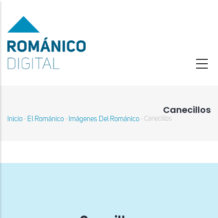
Pasar
al
contenido
principal
Canecillos
Inicio
El Románico
Imágenes Del Románico
Canecillos
-
-
-
Sobrescribir
enlaces
de
ayuda
a
la
navegación