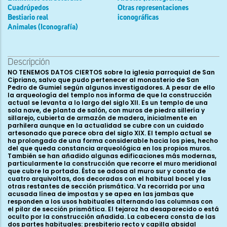
Cuadrúpedos
Otras representaciones
Bestiario real
iconográficas
Animales (Iconografía)
Descripción
NO TENEMOS DATOS CIERTOS sobre la iglesia parroquial de San Cipriano, salvo que pudo pertenecer al monasterio de San Pedro de Gumiel según algunos investigadores. A pesar de ello la arqueología del templo nos informa de que la construcción actual se levanta a lo largo del siglo XII. Es un templo de una sola nave, de planta de salón, con muros de piedra sillería y sillarejo, cubierta de armazón de madera, inicialmente en parhilera aunque en la actualidad se cubre con un cuidado artesonado que parece obra del siglo XIX. El templo actual se ha prolongado de una forma considerable hacia los pies, hecho del que queda constancia arqueológica en los propios muros. También se han añadido algunas edificaciones más modernas, particularmente la construcción que recorre el muro meridional que cubre la portada. Ésta se adosa al muro sur y consta de cuatro arquivoltas, dos decoradas con el habitual bocel y las otras restantes de sección prismática. Va recorrida por una acusada línea de impostas y se apea en las jambas que responden a los usos habituales alternando las columnas con el pilar de sección prismática. El tejaroz ha desaparecido o está oculto por la construcción añadida. La cabecera consta de las dos partes habituales: presbiterio recto y capilla absidal semicircular. Se accede al espacio absidal desde el arco triunfal doblado que se apea en pilar y columna entrega. Se cubre con bóveda de medio cañón y horno, en parte oculto tras el retablo barroco que lo cubre. El exterior se remata en la habitual cornisa apeada sobre canecillos. Ópticamente lo articula en tres paños mediante las correspondientes columnas entregas y en el centro coloca una cuidada ventana de tipo portada. Las dos partes en que lo divide las une o separa con un sencillo codillo. En el muro meridional, ocupando parte del presbiterio y capilla absidal, se coloca la torre de planta cuadrada que en parte de su alzado es románica. El primer cuerpo lo cubre con bóveda de cañón colocada en sentido perpendicular al ábside, tiene formas muy macizas y presenta todas las trazas de ser una obra románica aunque ha sufrido importantes reformas e intervenciones. Es una construcción de formas contundentes, bien realizada y expresión del trabajo de un taller muy ligado al mundo del Esgueva. Por el contrario, la escultura monumental del ábside nos indica que estamos ante la obra de un taller muy cercano a los que trabajan en San Pedro de Gumiel y al “expresivo culto” silense como tendremos oportunidad de ver. Por contra, el mundo artístico que vemos en la portada difiere sustancialmente del ábside. Toda la nave norte de este templo va recorrida por la pertinente cornisa que descarga sobre canecillos, un total de treinta y ocho, todos ellos de tipo caveto con moldura de cuarto de caña. El muro meridional nos brinda un panorama similar aunque con un total de treinta y dos ménsulas. Únicamente en el ábside encontramos canecillos con escultura monumental en el sentido estricto del término. Haciendo un detenido repaso y análisis de estos elementos decorados de la cabecera, cabe comenzar diciendo que únicamente quedan algunos canecillos en el presbiterio norte y en la capilla absidal semicircular, pues en la zona meridional nunca los hubo porque ocupa ese espacio la torre. Seguiremos la descripción comenzando por el extremo noroccidental del presbiterio para concluir en el meridional del hemiciclo: 1. Es un ménsula de tipo caveto sin otra decoración que la estructura de cuarto de caña. 2. Un animal coloca las patas sobre el canecillo, extendidas las delanteras y levemente encogidas las traseras. Se coloca de frente pero dando la espalda al espectador. Su cuerpo es casi circular con una espina dorsal bastante significada colocada en posición de alerta y en el momento que va a dar un salto. Presenta todas las características formales y anatómicas de un sapo. Relieve bajo, perfiles levemente excavados, bien acomodado al espacio y un acabado de formas duras y poco cuidadas. 3. Grueso tallo de tronco, bien modelado y formas bastante naturalistas. Se va ondulando, se ramifica acabando en hojas carnosas y entreabiertas que muestran un fruto. Dos de ellas son los extremos mientras que la otra ocupa casi todo el espacio de la ménsula. Presenta todas las características del Árbol de la Vida repleto de frutos. Es un relieve bajo, de labra dura y notables calidades plásticas y ornamentales. Estamos ante una de las formas habituales de interpretar el Árbol de la Vida de los artesanos y talleres ligados al mundo silense. 4. Está completamente perdido. 5. Reptil de cuerpo muy voluminoso, ante todo con una cabeza de unas grandes dimensiones. Coloca el cuerpo en la parte inferior, lo enrosca sobre sí mismo, lo eleva hacia lo alto y luego de describir una elegante incurvación sitúa la cabeza en la parte superior. Tiene las fauces completamente abiertas y una actitud amenazadora. Es un animal monstruoso, con el cuerpo cubierto de escamas, bien marcadas, a base de anillos. Bien pudiera tratarse de la serpiente o dragón que guarda el Árbol de la Vida o intenta apropiarse del mismo. Es un relieve bajo, bien modelado y definido el volumen, de una labra poco minuciosa, perfectamente acomodado al espacio y de una gran calidad compositiva y ornamental. 6. Animal fabuloso de cuerpo y patas de ave y cola de reptil: dragón. Apoya las garras en la parte inferior del canecillo dirigiendo su caminar hacia una de las esquinas, realiza una elegante torsión del cuello y de la cabeza para terminar mirando al punto opuesto. Tiene las alas plegadas al cuerpo en actitud de reposo. La cola de reptil, la enrosca sobre sí misma y la eleva hasta medio cuerpo, naciendo de ella un tallo que termina en la parte superior en un ramillete de flores bastante estilizadas y de labra dura. Es un relieve bajo, bien modelado buscando definir volumen. De un acabado cuidado, de formas duras buscando lo expresionista. Composición de perfil, simétrica y armónica. 7. Composición vegetal de doble tallo carnoso, con los extremos cerrados, en la misma línea que el segundo canecillo, aunque con una composición más simétrica. 8. Es el primero de la capilla absidal. Busto de animal colocado de frente. En la base coloca el poderoso cuello, con cuidado estudio de nervios que le dan notable fuerza expresiva. Tiene orejas pequeñas, extendidas y en estado de alerta; ojos saltones, almendrados y bien definidos por los párpados y la poderosa frente; fauces abiertas y muestrauna poderosa dentadura y la lengua. Describe un gesto burlesco con las comisuras de los labios, que dan al mismoun cierto aire siniestro. Parece tratarse de un animal fabuloso que no podemos identificar cuál es. Es un relieve bajo, con los perfiles bien definidos, de un acabado cuidado, bien modelado y bastante bien realizado. Composición frontal, de formas rígidas, pero bien acomodada al espacio escultórico y de unas grandes calidades plásticas y ornamentales. 9. A media altura del canecillo vemos nacer un tallo, que describe un círculo y al mismo tiempo se va ramificando. El espacio circular lo llena con una gran hoja entreabierta, carnosa y que muestra un fruto. Se ramifica en tres tallos, que acaban igualmente en hojas carnosas, dobladas, entreabiertas y que muestran el fruto. El trabajo de las mismas es cuidado, detallista y con un estudio minucioso de sus nervios y del entramado, además de ejecutar un elegante trepanado. Es un relieve bajo, con el tallo bien modelado, de una realización cuidada y expresionista. Es una composición armoniosa, elegante y que demuestra un gran dominio del espacio. 10. Busto femenino, colocado de frente y ejecutado desde los hombros. La cabeza está tocada con un paño y el brial. Éste ciñe la cara y llega hasta debajo de la barbilla, y aquél cubre toda la cabeza, lo va enrollando en la nuca y termina cayendo elegantemente sobre los hombros. Viste túnica y manto, pero realiza un estudio poco detallista de los pliegues de los mismos. La túnica aparece sujeta al cuello por medio de una abotonadura y una leve cenefa mientras que el segundo cae elegantemente sob re los hombros. El estudio de pliegues es muy sencillo, los vestidos son poco voluminosos y están muy pegados al cuerpo. Es un relieve bajo, con los volúmenes bien definidos logrados al excavar los perfiles, el modelado presenta formas suaves y efectos claroscuristas. Es una labra cuidada y expresionista en el estudio de pliegues y en las facciones de la cara. Está situada de frente, con un cierto aire de solemnidad y majestuosidad y bien acomodado al espacio escultórico. 11. En la base del canecillo hunde sus raíces un tronco que a medida que se eleva se va ramificando. Cada uno de los tallos acaba en una hoja de acanto carnosa, doblada y entreabierta, que muestra el fruto de su interior. Son unas hojas, seis en total, de ejecución expresionista, con un perfecto estudio de nervios, airosamente onduladas y muy naturalistas. El tronco es robusto, bien modelado y ejecutado con un gran sentido de la realidad. Es un relieve bajo, de un acabado duro y detallista y bien acomodado al espacio. 12. Busto de animal fiero, león, colocado de frente. Tiene un robusto y vigoroso cuello que se apoya en la parte inferior del canecillo. Los músculos, de alto valor expresivo, los significa por medio de unas leves incisiones. Presenta una poderosa melena que labra a base de mechones sueltos, desordenados y completamente lisos. Individualiza el estudio de pelos con un leve cincelado a bisel. Orejas pequeñas, en estado de alerta y colocadas lateralmente. Robusta frente cubierta de una tupida melena, ligeramente plana y bastante prominente. Destacan los arcos superciliares, que enmarcan a los ojos saltones y almendrados y los resalta con un elegante trepanado en los extremos de los párpados; nariz muy plana, que se confunde en parte con las facciones de la boca. Ésta está entre abierta y muestra una poderosa dentadura. Es un relieve bajo, con los perfiles levemente excavados. Labra de formas duras, expresio