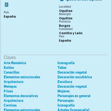
Localidad
Oquillas
País
Municipio
España
Oquillas
Provincia
Burgos
Comunidad
Castilla y León
País
España
Claves
Arte Románico
Iconografía
Estilos
Tallos
Canecillos
Decoración vegetal
Elementos estructurales
Decoración escultórica
Arquitectura
Escultura
Metopas
Decoración vegetal
Frisos
Mujeres
Elementos decorativos
Personajes en general
Arquitectura
Personajes
Cornisas
Iconografía
Elementos estructurales
Árboles (Iconografía)