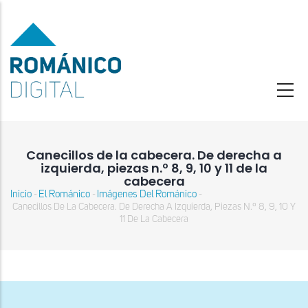
Pasar
al
contenido
principal
Canecillos de la cabecera. De derecha a
izquierda, piezas n.º 8, 9, 10 y 11 de la
cabecera
Inicio
El Románico
Imágenes Del Románico
-
-
-
Sobrescribir
Canecillos De La Cabecera. De Derecha A Izquierda, Piezas N.º 8, 9, 10 Y
enlaces
11 De La Cabecera
de
ayuda
a