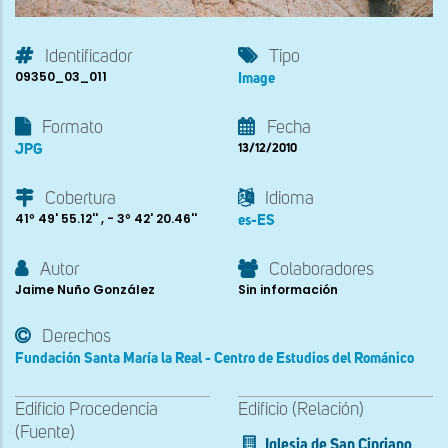
Identificador
Tipo
09350_03_011
Image
Formato
Fecha
JPG
13/12/2010
Cobertura
Idioma
41º 49' 55.12'' , - 3º 42' 20.46''
es-ES
Autor
Colaboradores
Jaime Nuño González
Sin información
Derechos
Fundación Santa María la Real - Centro de Estudios del Románico
Edificio Procedencia
Edificio (Relación)
(Fuente)
Iglesia de San Cipriano