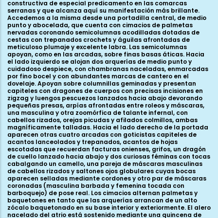
constructiva de especial predicamento en las comarcas
serranas y que alcanza aquí su manifestación más brillante.
Accedemos a la misma desde una portadilla central, de medio
punto y abocelada, que cuenta con cimacios de palmetas
nervadas coronando semicolumnas acodilladas dotadas de
cestas con trepanados crochets y águilas afrontadas de
meticuloso plumaje y excelente labra. Las semicolumnas
apoyan, como en las arcadas, sobre finas basas áticas. Hacia
el lado izquierdo se alojan dos arquerías de medio punto y
cuidadoso despiece, con chambranas naceladas, enmarcadas
por fino bocel y con abundantes marcas de cantero en el
dovelaje. Apoyan sobre columnillas geminadas y presentan
capiteles con dragones de cuerpos con precisas incisiones en
zigzag y luengos pescuezos lanzados hacia abajo devorando
pequeñas presas, arpías afrontadas entre roleos y máscaras,
una masculina y otra zoomórfica de talante infernal, con
cabellos rizados, orejas picudas y afilados colmillos, ambas
magníficamente talladas. Hacia el lado derecho de la portada
aparecen otras cuatro arcadas con goticistas capiteles de
acantos lanceolados y trepanados, acantos de hojas
escotadas que recuerdan facturas onienses, grifos, un dragón
de cuello lanzado hacia abajo y dos curiosas féminas con tocas
cabalgando un camello, una pareja de máscaras masculinas
de cabellos rizados y saltones ojos globulares cuyas bocas
aparecen selladas mediante cordones y otro par de máscaras
coronadas (masculina barbada y femenina tocada con
barboquejo) de pose real. Los cimacios alternan palmetas y
baquetones en tanto que las arquerías arrancan de un alto
zócalo baquetonado en su base interior y exteriormente. El alero
nacelado del atrio está sostenido mediante una quincena de