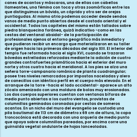
canes de acantos y máscaras, una de ellas con cabellos
llameantes, una fémina con toca y otras zoomórficas entre las
que distinguimos un bóvido, un cáprido y otro ser de orejas
puntiagudas. Al mismo atrio podemos acceder desde sendos
vanos de medio punto abiertos desde el costado oriental y el
occidental. Todos los capiteles del mismo están tallados sobre
piedra blanquecina foránea, quizá indicativo -como en las
cestas del ventanal absidal- de la participación de
profesionales ajenos al entorno geográfico más inmediato y
que pudieron recibir un encargo que materializaron en su taller
de origen hacia las primeras décadas del siglo XIII. El interior del
templo fue reformado hacia el siglo XVI, cuando se trazaron
bóvedas estrelladas reforzadas mediante la adición de cuatro
grandes contrafuertes prismáticos hacia el exterior del muro
norte y otros cuatro hacia el meridional. A los pies se alza una
señera torre-campanario románica de planta cuadrangular;
posee tres niveles remarcados por impostas naceladas y alero
de canecillos con idéntico perfil en el cuerpo más elevado. En el
arranque de la torre -hacia el lado occidental- aparece un alto
zócalo amenizado con una moldura de bolas muy erosionadas.
Los dos cuerpos superiores cuentan con ventanas bíforas de
medio punto abiertas a los cuatro vientos, provistas de
columnillas geminadas coronadas por cestas de someros
acantos. En un nicho del muro del evangelio se custodia una
pila bautismal de 113 cm de diámetro x 69 cm de altura, la copa
troncocónica está decorada con una arquería de medio punto
que apoya sobre columnillas pareadas, por encima corre una
guirnalda vegetal ondulante de hojas lanceoladas.