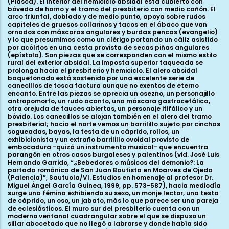
(Piasca). El interior del hemiciclo absidal está cubierto con
bóveda de horno y el tramo del presbiterio con medio cañón. El
arco triunfal, doblado y de medio punto, apoya sobre rudos
capiteles de gruesos collarinos y tacos en el ábaco que van
ornados con máscaras angulares y burdas pencas (evangelio)
y lo que presumimos como un clérigo portando un cáliz asistido
por acólitos en una cesta provista de secas piñas angulares
(epístola). Son piezas que se corresponden con el mismo estilo
rural del exterior absidal. La imposta superior taqueada se
prolonga hacia el presbiterio y hemiciclo. El alero absidal
baquetonado está sostenido por una excelente serie de
canecillos de tosca factura aunque no exentos de eterno
encanto. Entre las piezas se aprecia un osezno, un personajillo
antropomorfo, un rudo acanto, una máscara gastrocefálica,
otra orejuda de fauces abiertas, un personaje itifálico y un
bóvido. Los canecillos se alojan también en el alero del tramo
presbiterial; hacia el norte vemos un barrilillo sujeto por cinchas
sogueadas, bayas, la testa de un cáprido, rollos, un
exhibicionista y un extraño barrilillo ovoidal provisto de
embocadura -quizá un instrumento musical- que encuentra
parangón en otros casos burgaleses y palentinos (vid. José Luis
Hernando Garrido, “¿Bebedores o músicos del demonio?: La
portada románica de San Juan Bautista en Moarves de Ojeda
(Palencia)”, Sautuola/VI. Estudios en homenaje al profesor Dr.
Miguel Ángel García Guinea, 1999, pp. 573-587), hacia mediodía
surge una fémina exhibiendo su sexo, un monje lector, una testa
de cáprido, un oso, un jabato, más lo que parece ser una pareja
de eclesiásticos. El muro sur del presbiterio cuenta con un
moderno ventanal cuadrangular sobre el que se dispuso un
sillar abocetado que no llegó a labrarse y donde había sido