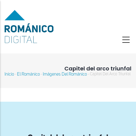
Pasar
al
contenido
principal
Capitel del arco triunfal
Inicio
El Románico
Imágenes Del Románico
Capitel Del Arco Triunfal
-
-
-
Sobrescribir
enlaces
de
ayuda
a
la
navegación