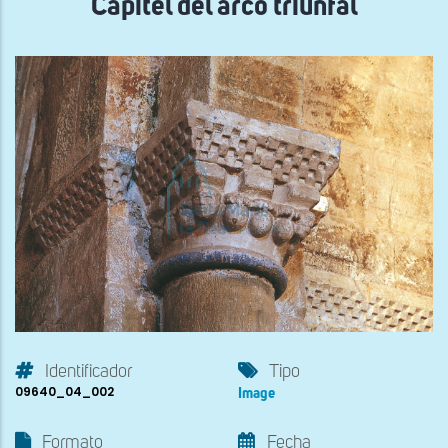
Capitel del arco triunfal
Identificador
Tipo
09640_04_002
Image
Formato
Fecha