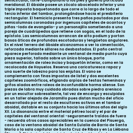
semicircular, torre-campanario a los pies y galería porticada
meridional. El ábside posee un zócalo abocelado inferior y una
triple imposta baquetonada que corre a lo largo de todo el
tercio inferior del tambor, prolongándose hacia el presbiterio
rectangular. El hemiciclo presenta tres paños pautados por dos
semicolumnas coronadas por ingenuos capiteles de acantos y
piñas -lado de evangelio- y un personajillo sometiendo a una
pareja de cuadrúpedos que retiene con sogas, en el lado de la
epístola. Las semicolumnas arrancan de alto podium y portan
basas áticas de profundas escotaduras y lengüetas angulares.
En el nivel terrero del ábside alcanzamos a ver la cimentación,
reforzada mediante sillares no desbastados. El paño central
aparece perforado mediante un ventanal de medio punto cuya
pieza superior, tallada sobre un único bloque, porta
ornamentación de roleo inciso y baquetón interior, como en la
recolocada de Hoyuelos. Reserva una caricaturesca rapaz y
una suerte de lobezno para las enjutas. El vano se
complementa con finas impostas de listel y dos excelentes
capiteles zoomórficos, efigiando arpías de testas femeninas y
grifos alados entre roleos de inconfundible horma silense. Son
piezas de labra muy cuidada obradas sobre piedra arenisca
por un escultor sobresaliente, tal vez de encargo y esculpidas
en un taller alejado de Jaramillo pues distan mucho del oficio
desarrollado por el resto de escultores activos en el tambor
absidal, datable en su conjunto hacia los últimos años del siglo
XII. La disonancia entre el material pétreo local y el par de
capiteles del ventanal oriental -seguramente traídos de fuera
- recuerda otros casos apreciables en la cuenca del Pisuerga,
caso de la ventana absidal de Santa Eulalia de Barrio de Santa
María o la sala capitular de Santa Cruz de Ribas y en La Liébana