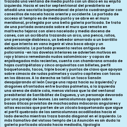
trazada una ventana de medio punto con un disco en su enjuta
izquierda. Hacia el sector septentrional del presbiterio se
añadió una sacristía bajomedieval de planta cuadrangular con
canecillos de nacela hacia oriente y occidente. La portada de
acceso al templo es de medio punto y se abre en el muro
meridional, protegida por una bella galería porticada. Se trata
de una portada avanzada sobre el muro que remata en
maltrecho tejaroz con alero nacelado y media docena de
canes, con un acróbata trazando un arco, una penca, rollos,
una personaje diablesco, un bebedor amorrado a un barrilillo
del que intenta en vano ingerir el vino boca abajo y un
exhibicionista. La portada presenta restos antiguos de
policromía -en las dovelas interiores se advierten motivos en
rojo y blanco remedando nudos salomónicos- y capas de
enjalbegados más recientes, cuenta con chambrana ornada de
hojas cuatripétalas y cinco arquivoltas con billetes, perfil
baquetonado, tacos, triple bocel y puntas de clavo que apoyan
sobre cimacio de rudas palmetas y cuatro capiteles con tacos
en los ábacos. A la derecha se talló un tosco Sansón
desquijarando al león (surge una rapaz hacia su izquierda) y
dragones afrontados entre burdas palmetas, a la izquierda
una sirena de doble cola, menos vistosa que la del ventanal
presbiterial de Santibáñez de Esgueva, y un personaje devorado
por una pareja de leones. Las semicolumnas apoyan sobre
basas áticas provistas de machacadas máscaras angulares y
altas escocias que parten de un zócalo baquetonado que sigue
el perfil quebrado de las semicolumnas acodilladas hacia el
lado derecho mientras traza banda diagonal en el izquierdo. Lo
más llamativo del vistoso templo de La Asunción es sin duda la
galería porticada alzada hacia mediodía, tipología