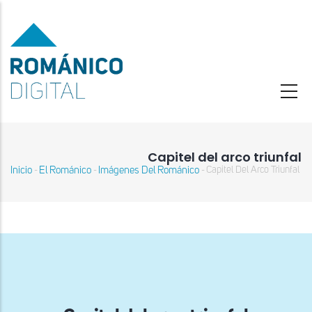
Pasar
al
contenido
principal
Capitel del arco triunfal
Inicio
El Románico
Imágenes Del Románico
Capitel Del Arco Triunfal
-
-
-
Sobrescribir
enlaces
de
ayuda
a
la
navegación