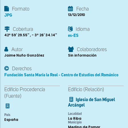
Formato
Fecha
JPG
13/12/2010
Cobertura
Idioma
42º 59' 29.55'' , - 3º 26' 34.14''
es-ES
Autor
Colaboradores
Jaime Nuño González
Sin información
Derechos
Fundación Santa María la Real - Centro de Estudios del Románico
Edificio Procedencia
Edificio (Relación)
(Fuente)
Iglesia de San Miguel
Arcángel
Localidad
País
La Riba
España
Municipio
Medina de Pomar