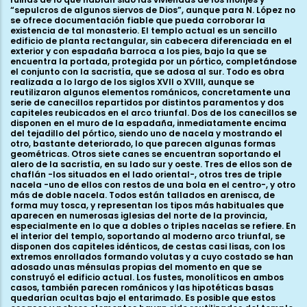
“sepulcros de algunos siervos de Dios”, aunque para N. López no
se ofrece documentación fiable que pueda corroborar la
existencia de tal monasterio. El templo actual es un sencillo
edificio de planta rectangular, sin cabecera diferenciada en el
exterior y con espadaña barroca a los pies, bajo la que se
encuentra la portada, protegida por un pórtico, completándose
el conjunto con la sacristía, que se adosa al sur. Todo es obra
realizada a lo largo de los siglos XVII o XVIII, aunque se
reutilizaron algunos elementos románicos, concretamente una
serie de canecillos repartidos por distintos paramentos y dos
capiteles reubicados en el arco triunfal. Dos de los canecillos se
disponen en el muro de la espadaña, inmediatamente encima
del tejadillo del pórtico, siendo uno de nacela y mostrando el
otro, bastante deteriorado, lo que parecen algunas formas
geométricas. Otros siete canes se encuentran soportando el
alero de la sacristía, en su lado sur y oeste. Tres de ellos son de
chaflán -los situados en el lado oriental-, otros tres de triple
nacela -uno de ellos con restos de una bola en el centro-, y otro
más de doble nacela. Todos están tallados en arenisca, de
forma muy tosca, y representan los tipos más habituales que
aparecen en numerosas iglesias del norte de la provincia,
especialmente en lo que a dobles o triples nacelas se refiere. En
el interior del templo, soportando al moderno arco triunfal, se
disponen dos capiteles idénticos, de cestas casi lisas, con los
extremos enrollados formando volutas y a cuyo costado se han
adosado unas ménsulas propias del momento en que se
construyó el edificio actual. Los fustes, monolíticos en ambos
casos, también parecen románicos y las hipotéticas basas
quedarían ocultas bajo el entarimado. Es posible que estos