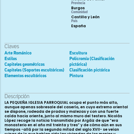
Provincia
Burgos
Comunidad
Castilla y León
País
España
Claves
Arte Románico
Escultura
Estilos
Policromía (Clasificación
Capiteles geométricos
pictórica)
Capiteles (Soportes escultóricos)
Clasificación pictórica
Elementos escultóricos
Pintura
Descripción
LA PEQUEÑA IGLESIA PARROQUIAL ocupa el punto más alto,
aunque apenas sobresale del caserío, en cuyo extremo oriental
se dispone, rodeada de prados y malezas y con una fuerte
caída hacia oriente, junto al mismo muro del testero. Nicolás
López recoge la noticia transmitida por Argáiz de que “era
monasterio en el año mil treinta y tres” y de cómo aún en sus
tiempos -allá por la segunda mitad del siglo XVII- se veían
ruinas de lo que habían sido las viviendas de los monjes y