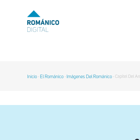
Pasar
al
MENU
TOP
contenido
principal
MAIN
NAVIGATION
Inicio
El Románico
Imágenes Del Románico
Capitel Del Ar
-
-
-
Sobrescribir
enlaces
de
ayuda
a
la
navegación