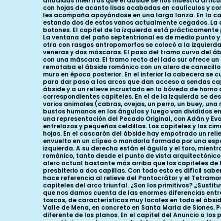
añadidas mientras que el ábside se nos muestra articu
con hojas de acanto lisas acabadas en caulículos y con 
les acompaña apoyándose en una larga lanza. En la ca
estando dos de estos vanos actualmente cegados. La d
botones. El capitel de la izquierda está prácticamente
La ventana del paño septentrional es de medio punto y
otra con rasgos antropomorfos se colocó a la izquierd
veneras y dos máscaras. El paso del tramo curvo del á
con una máscara. El tramo recto del lado sur ofrece un
remataba el ábside románico con un alero de canecillos
muro en época posterior. En el interior la cabecera se 
para dar paso a los arcos que dan acceso a sendas capil
ábside y a un relieve incrustado en la bóveda de horno 
correspondientes capiteles. En el de la izquierda se d
varios animales (cabras, ovejas, un perro, un buey, una
bustos humanos en los ángulos y luego van divididos e
una representación del Pecado Original, con Adán y Eva 
entrelazos y pequeñas celdillas. Los capiteles y los c
hojas. En el cascarón del ábside hay empotrado un reli
envuelto en un clípeo o mandorla formada por una espe
izquierda. A su derecha están el águila y el toro, mien
románico, tanto desde el punto de vista arquitectónico 
alero actual bastante más arriba que los capiteles de l
presbiterio a dos capillas. Con todo esto es difícil sab
hace referencia al relieve del Pantocrátor y el Tetra
capiteles del arco triunfal. ¿Son los primitivos? ¿Su
que nos damos cuenta de las enormes diferencias entre 
toscas, de características muy locales en todo el ábsi
Valle de Mena, en concreto en Santa María de Siones. Po
diferente de los planos. En el capitel del Anuncio a l