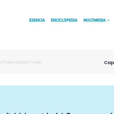
ESENCIA
ENCICLOPEDIA
MULTIMEDIA
Capi
co Triunfal. Dragones Y Arpías