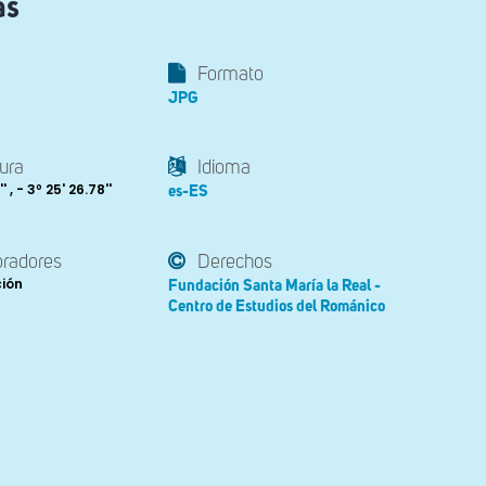
as
Formato
JPG
ura
Idioma
' , - 3º 25' 26.78''
es-ES
oradores
Derechos
ción
Fundación Santa María la Real -
Centro de Estudios del Románico