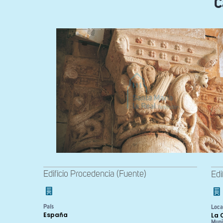
C
Edificio Procedencia (Fuente)
Edi
País
Loca
España
La 
Muni