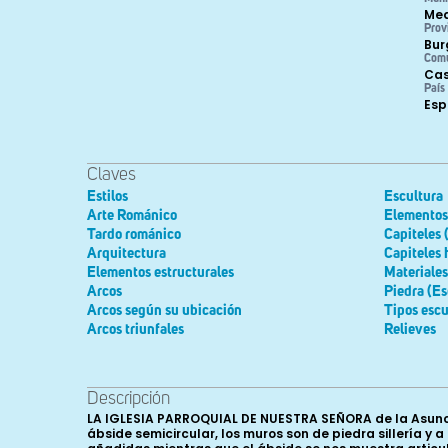
Med
Prov
Bur
Com
Cas
País
Es
Claves
Estilos
Escultura
Arte Románico
Elementos 
Tardo románico
Capiteles 
Arquitectura
Capiteles 
Elementos estructurales
Materiales
Arcos
Piedra (Es
Arcos según su ubicación
Tipos escu
Arcos triunfales
Relieves
Descripción
LA IGLESIA PARROQUIAL DE NUESTRA SEÑORA de la Asunció
ábside semicircular, los muros son de piedra sillería y a