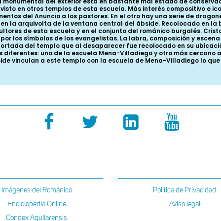
 monumental del exterior está en bastante mal estado de conservac
sto en otros templos de esta escuela. Más interés compositivo e icon
ntos del Anuncio a los pastores. En el otro hay una serie de dragon
a en la arquivolta de la ventana central del ábside. Recolocado en l
cultores de esta escuela y en el conjunto del románico burgalés. Cri
por los símbolos de los evangelistas. La labra, composición y escen
 portada del templo que al desaparecer fue recolocado en su ubicac
 diferentes: uno de la escuela Mena-Villadiego y otro más cercano al 
ide vinculan a este templo con la escuela de Mena-Villadiego lo qu
Imágenes del Románico
Política de Privacidad
Enciclopedia Online
Aviso legal
Condex Aquilarensis