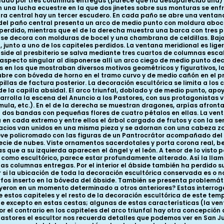
lado por tres columnas entregas (parece que ha desaparecido una) 
una lucha ecuestre en la que dos jinetes sobre sus monturas se enfre
ra central hay un tercer escudero. En cada paño se abre una ventan
el paño central presenta un arco de medio punto con moldura aboc
 perdido, mientras que el de la derecha muestra una barca con tres 
 se decora con molduras de bocel y una chambrana de celdillas. Baj
a, junto a uno de los capiteles perdidos. La ventana meridional es 
bside al presbiterio se salva mediante tres cuartos de columnas esc
 aspecto singular al disponerse allí un arco ciego de medio punto de
 en los que mostraban diversos motivos geométricos y figurativos, l
cubre con bóveda de horno en el tramo curvo y de medio cañón en el p
las de factura posterior. La decoración escultórica se limita a los ca
de la capilla absidal. El arco triunfal, doblado y de medio punto, ap
esarrolla la escena del Anuncio a los Pastores, con sus protagonistas
 mula, etc.). En el de la derecha se muestran dragones, arpías afronta
n dos bandas con pequeñas flores de cuatro pétalos en ellas. La ven
en cada extremo y entre ellos el árbol cargado de frutos y con la se
imacios van unidos en una misma pieza y se adornan con una cabeza z
eve policromado con las figuras de un Pantrocrátor acompañado del Te
cie de nubes. Viste ornamentos sacerdotales y porta corona real, be
tras que a su izquierda aparecen el ángel y el león. A tenor de lo vis
como escultórico, parece estar profundamente alterado. Así la llamat
as columnas entregas. Por el interior el ábside también ha perdido su
er si la ubicación de toda la decoración escultórica conservada es o n
morfos inserto en la bóveda del ábside. También se presenta problem
stituyeron en un momento determinado a otros anteriores? Estas inte
estos capiteles y el resto de la decoración escultórica de este tem
de excepto en estas cestas; algunas de estas características (la ven
r el contrario en los capiteles del arco triunfal hay otra concepción
os pastores el escultor nos recuerda detalles que podemos ver en San 