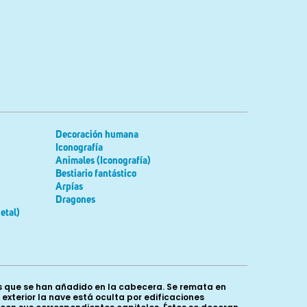
Decoración humana
Iconografía
Animales (Iconografía)
Bestiario fantástico
Arpías
Dragones
etal)
s que se han añadido en la cabecera. Se remata en
l exterior la nave está oculta por edificaciones