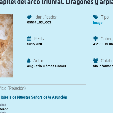
apitel del arco triunfal. Dragones y arpí
Identificador
Tipo
09514_03_003
Image
Fecha
Cobert
42º 58' 19.86'
13/12/2010
Autor
Colab
Augustín Gómez Gómez
Sin informa
ficio (Relación)
Iglesia de Nuestra Señora de la Asunción
lidad
Cerca
cipio