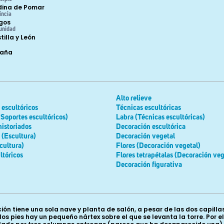
ina de Pomar
incia
gos
unidad
tilla y León
paña
Alto relieve
escultóricos
Técnicas escultóricas
(Soportes escultóricos)
Labra (Técnicas escultóricas)
historiados
Decoración escultórica
 (Escultura)
Decoración vegetal
cultura)
Flores (Decoración vegetal)
ltóricos
Flores tetrapétalas (Decoración veg
Decoración figurativa
n tiene una sola nave y planta de salón, a pesar de las dos capilla
 los pies hay un pequeño nártex sobre el que se levanta la torre. Por e