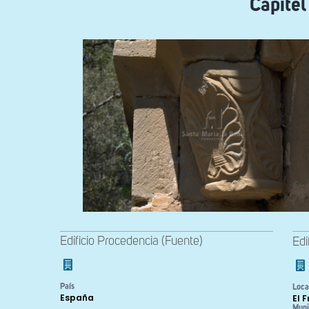
Capitel
Edificio Procedencia (Fuente)
Edi
País
Loca
España
El 
Muni