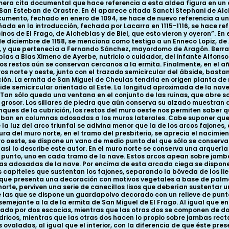
ra cita documental que hace referencia a esta aldea figura en un d
de San Esteban de Orastre. En él aparece citada Sancti Stephani de A
documento, fechado en enero de 1094, se hace de nuevo referencia a u
señada en la introducción, fechada por Lacarra en 1115-1116, se hace 
inos de El Frago, de Alcheblas y de Biel, que esto vieron y oyeron”. E
de diciembre de 1158, se menciona como testigo a un Enneco Lopiz, de 
a, y que pertenecía a Fernando Sánchez, mayordomo de Aragón. Berrao
heblas a Blas Ximeno de Ayerbe, nutricio o cuidador, del infante Alfons
os restos aún se conservan cercanos a la ermita. Finalmente, en el 
ros norte y oeste, junto con el trazado semicircular del ábside, bast
n. La ermita de San Miguel de Cheulas tendría en origen planta de n
 semicircular orientado al Este. La longitud aproximada de la nave r
 Tan sólo queda una ventana en el conjunto de las ruinas, que abre so
e grosor. Los sillares de piedra que aún conserva su alzado muestran 
anques de la cubrición, los restos del muro oeste nos permiten sabe
an en columnas adosadas a los muros laterales. Cabe suponer que 
la luz del arco triunfal se adivina menor que la de los arcos fajones
ra del muro norte, en el tramo del presbiterio, se aprecia el nacimie
uro oeste, se dispone un vano de medio punto del que sólo se conserva
sí lo describe este autor. En el muro norte se conserva una arquería c
 punto, uno en cada tramo de la nave. Estos arcos apean sobre jamb
nas adosadas de la nave. Por encima de esta arcada ciega se dispone
los capiteles que sustentan los fajones, separando la bóveda de los lie
, que presenta una decoración con motivos vegetales a base de palm
o norte, perviven una serie de canecillos lisos que deberían sustenta
e las que se dispone un guardapolvo decorado con un relieve de pun
mejante a la de la ermita de San Miguel de El Frago. Al igual que en el
ado por dos escocias, mientras que las otras dos se componen de d
dricos, mientras que las otras dos hacen lo propio sobre jambas recta
ladas, al igual que el interior, con la diferencia de que éste prese