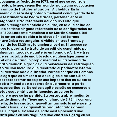
ocumento, fechado en 1073, en el que se realiza el
lcheblas, lo que, según Berraondo, indica una advocación
n campo de frutales situado en Alcheblas. En la
referencia a este despoblado medieval concluyendo de la
n el testamento de Pedro Garcez, perteneciente al
Algeblas. Otra referencia del año 1271 cita que
ndo recoge una noticia de Zurita, en la que se indica
o. No se tiene ninguna referencia de la configuración de
año 1300, Ledesma menciona a un Martín Cheulas. Del
ante enterrado debido a la elevación del terreno
ave única rectangular, dividida en tres tramos, y
onda los 13,20 m y la anchura los 6 m. El acceso se
bre la puerta. Se trata de un edificio construido por
algunas marcas de cantería en forma de A, Z, + y tres
r que se trataba de una bóveda de cañón ligeramente
el ábside haría lo propio mediante una bóveda de
, dato deducible gracias a la pervivencia del retranqueo
nto de una moldura que recorrería el perímetro interno
 el derrame hacia el interior. Parece ser que en tiempos
iega que es similar a la de la iglesia de San Gil en
as rectas rematadas por una imposta lisa en su parte
 otra imposta sin decoración que recorre la parte
nzos verticales. De estos capiteles sólo se conserva el
etas esquemáticas, influenciadas ya por la
r un alero que se ha perdido. La portada abre mediante
tas de diamante. Tiene una anchura de 5,75 m, con una
la, de las cuatro arquivoltas, tan sólo la interior y la
ovelas lisas. Las arquivoltas baquetonadas apean
s. El capitel exterior del lado oeste presenta una
nta piñas en sus ángulos y una cinta en zigzag en su