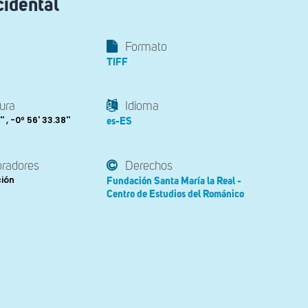
cidental
Formato
TIFF
ura
Idioma
' , -0º 56' 33.38''
es-ES
oradores
Derechos
ción
Fundación Santa María la Real -
Centro de Estudios del Románico