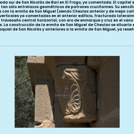
rtada sur de San Nicolás de Bari en El Frago, ya comentada. El capitel
or tan sólo entrelazos geométricos de patrones cruciformes. Su senci
a con la ermita de San Miguel (siendo Cheulas anterior y de mejor ca
erticales ya comentadas en el anterior edificio, fracturado lateralm
 travesaño central horizontal, con aro de enmarque y cruz en el vano 
a construcción de la ermita de San Miguel de Cheulas se situaría en lo
oquial de San Nicolás y anteriores a la ermita de San Miguel, ya rese