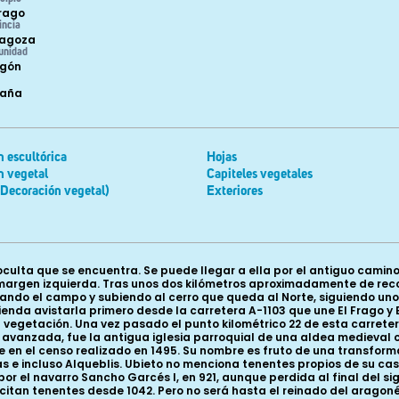
Frago
incia
agoza
unidad
gón
paña
 escultórica
Hojas
n vegetal
Capiteles vegetales
Decoración vegetal)
Exteriores
o oculta que se encuentra. Se puede llegar a ella por el antiguo camin
 margen izquierda. Tras unos dos kilómetros aproximadamente de reco
eando el campo y subiendo al cerro que queda al Norte, siguiendo un
nda avistarla primero desde la carretera A-1103 que une El Frago y B
a vegetación. Una vez pasado el punto kilométrico 22 de esta carretera
uina avanzada, fue la antigua iglesia parroquial de una aldea medie
en el censo realizado en 1495. Su nombre es fruto de una transform
e incluso Alqueblis. Ubieto no menciona tenentes propios de su cast
 por el navarro Sancho Garcés I, en 921, aunque perdida al final del 
se citan tenentes desde 1042. Pero no será hasta el reinado del ara