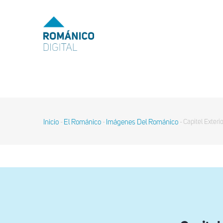
Pasar
al
MENU
TOP
contenido
principal
MAIN
NAVIGATION
Inicio
El Románico
Imágenes Del Románico
Capitel Exteri
-
-
-
Sobrescribir
enlaces
de
ayuda
a
la
navegación