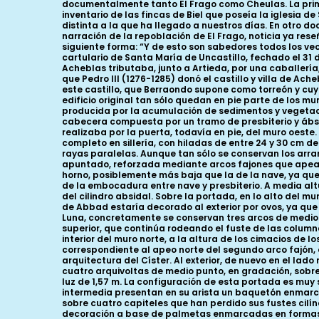
documentalmente tanto El Frago como Cheulas. La prime
inventario de las fincas de Biel que poseía la iglesia 
distinta a la que ha llegado a nuestros días. En otro 
narración de la repoblación de El Frago, noticia ya re
siguiente forma: “Y de esto son sabedores todos los vec
cartulario de Santa María de Uncastillo, fechado el 31 
Acheblas tributaba, junto a Artieda, por una caballerí
que Pedro III (1276-1285) donó el castillo y villa de Ac
este castillo, que Berraondo supone como torreón y cuy
edificio original tan sólo quedan en pie parte de los mu
producida por la acumulación de sedimentos y vegetació
cabecera compuesta por un tramo de presbiterio y ábside
realizaba por la puerta, todavía en pie, del muro oeste.
completo en sillería, con hiladas de entre 24 y 30 cm d
rayas paralelas. Aunque tan sólo se conservan los arr
apuntado, reforzada mediante arcos fajones que apeab
horno, posiblemente más baja que la de la nave, ya que 
de la embocadura entre nave y presbiterio. A media altu
del cilindro absidal. Sobre la portada, en lo alto del m
de Abbad estaría decorado al exterior por ovos, ya que a
Luna, concretamente se conservan tres arcos de medio
superior, que continúa rodeando el fuste de las colum
interior del muro norte, a la altura de los cimacios de 
correspondiente al apeo norte del segundo arco fajón
arquitectura del Císter. Al exterior, de nuevo en el lad
cuatro arquivoltas de medio punto, en gradación, sobr
luz de 1,57 m. La configuración de esta portada es muy se
intermedia presentan en su arista un baquetón enmarc
sobre cuatro capiteles que han perdido sus fustes cilín
decoración a base de palmetas enmarcadas en formas ova