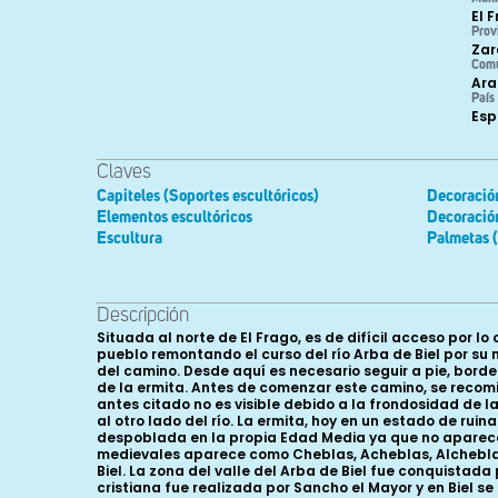
El 
Prov
Zar
Com
Ara
País
Es
Claves
Capiteles (Soportes escultóricos)
Decoración
Elementos escultóricos
Decoració
Escultura
Palmetas (
Descripción
Situada al norte de El Frago, es de difícil acceso por l
pueblo remontando el curso del río Arba de Biel por su
del camino. Desde aquí es necesario seguir a pie, bord
de la ermita. Antes de comenzar este camino, se recomie
antes citado no es visible debido a la frondosidad de l
al otro lado del río. La ermita, hoy en un estado de r
despoblada en la propia Edad Media ya que no aparece 
medievales aparece como Cheblas, Acheblas, Alcheblas 
Biel. La zona del valle del Arba de Biel fue conquistada
cristiana fue realizada por Sancho el Mayor y en Biel 