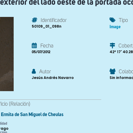
 exterior del lado oeste de la portada oc
Identificador
Tipo
50109_01_098n
Image
Fecha
Cobert
42º 17' 40.28'
05/07/2012
Autor
Colab
Jesús Andrés Navarro
Sin informa
ficio (Relación)
Ermita de San Miguel de Cheulas
lidad
Frago
cipio