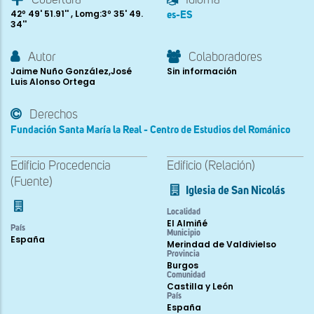
42º 49' 51.91'' , Lomg:3º 35' 49.
es-ES
34''
Autor
Colaboradores
Jaime Nuño González,José
Sin información
Luis Alonso Ortega
Derechos
Fundación Santa María la Real - Centro de Estudios del Románico
Edificio Procedencia
Edificio (Relación)
(Fuente)
Iglesia de San Nicolás
Localidad
El Almiñé
País
Municipio
España
Merindad de Valdivielso
Provincia
Burgos
Comunidad
Castilla y León
País
España