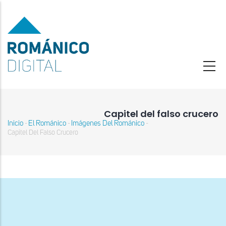
Pasar
al
contenido
principal
Capitel del falso crucero
Inicio
El Románico
Imágenes Del Románico
-
-
-
Sobrescribir
Capitel Del Falso Crucero
enlaces
de
ayuda
a
la
navegación