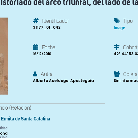
istoriado del arco triunfal, del lado de l
Identificador
Tipo
31177_01_042
Image
Fecha
Cobert
42º 44' 53.03'
16/12/2010
Autor
Colab
Alberto Aceldegui Apesteguía
Sin informa
ficio (Relación)
Ermita de Santa Catalina
lidad
cona
cipio