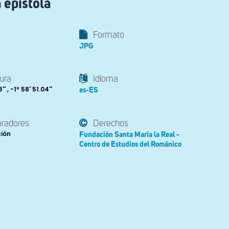
a epistola
Formato
JPG
ura
Idioma
' , -1º 58' 51.04''
es-ES
oradores
Derechos
ción
Fundación Santa María la Real -
Centro de Estudios del Románico