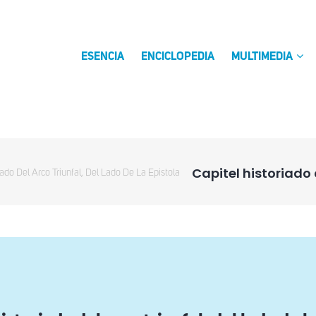
ESENCIA
ENCICLOPEDIA
MULTIMEDIA
Capitel historiado 
iado Del Arco Triunfal, Del Lado De La Epistola