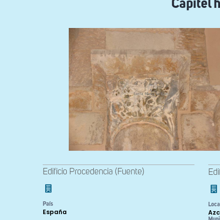
Capitel h
Edificio Procedencia (Fuente)
Edi
País
Loca
España
Az
Muni