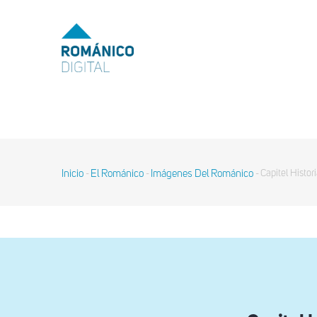
Pasar
al
MENU
TOP
contenido
principal
MAIN
NAVIGATION
Inicio
El Románico
Imágenes Del Románico
Capitel Histor
-
-
-
Sobrescribir
enlaces
de
ayuda
a
la
navegación