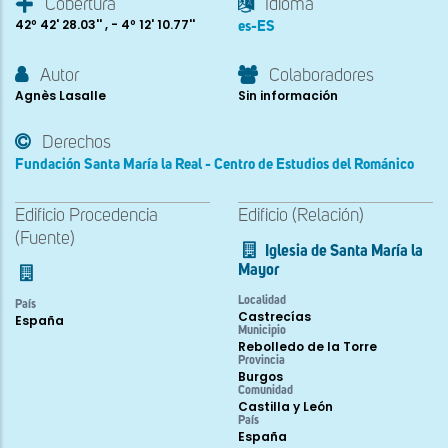
Cobertura
Idioma
42º 42' 28.03'' , - 4º 12' 10.77''
es-ES
Autor
Colaboradores
Agnès Lasalle
Sin información
Derechos
Fundación Santa María la Real - Centro de Estudios del Románico
Edificio Procedencia
Edificio (Relación)
(Fuente)
Iglesia de Santa María la
Mayor
Localidad
País
Castrecías
España
Municipio
Rebolledo de la Torre
Provincia
Burgos
Comunidad
Castilla y León
País
España