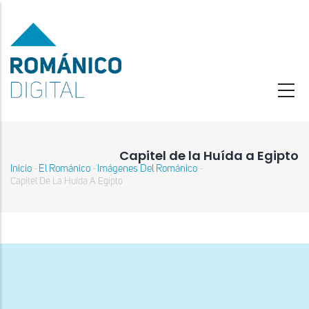
Pasar
al
contenido
principal
Capitel de la Huída a Egipto
Inicio
El Románico
Imágenes Del Románico
-
-
-
Sobrescribir
Capitel De La Huída A Egipto
enlaces
de
ayuda
a
la
navegación