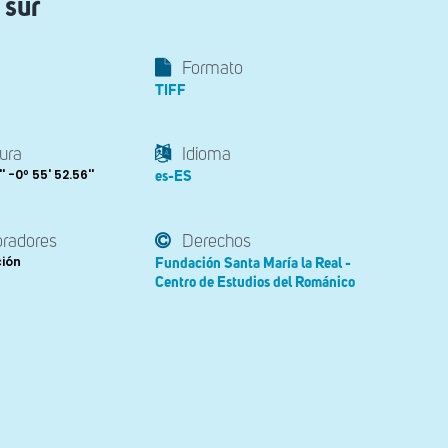
 sur
Formato
TIFF
ura
Idioma
' -0º 55' 52.56''
es-ES
oradores
Derechos
ción
Fundación Santa María la Real -
Centro de Estudios del Románico