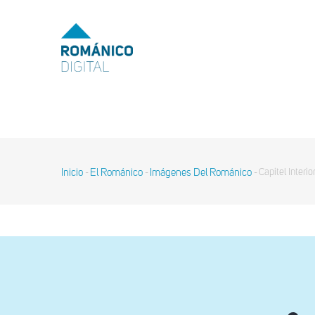
Pasar
al
MENU
TOP
contenido
principal
MAIN
NAVIGATION
Inicio
El Románico
Imágenes Del Románico
Capitel Interi
-
-
-
Sobrescribir
enlaces
de
ayuda
a
la
navegación