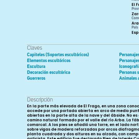
El 
Prov
Zar
Com
Ara
País
Es
Claves
Capiteles (Soportes escultóricos)
Personajes
Elementos escultóricos
Personaje
Escultura
Iconografí
Decoración escultórica
Personas s
Guerreros
Animales 
Descripción
En la parte más elevada de El Frago, en una zona conocida como el Fosal, se levanta la iglesia parroquial de San Nicolás de Bari. Forma parte de un conjunto fortificado al que se accede por una portada abierta en arco de medio punto, en el lado sur. Su enclave da pistas sobre su función defensiva, idea reforzada, en palabras de Guitart, por las saeteras abiertas en la parte alta de la nave y del ábside. No es extraño encontrar este conjunto en esta población, ya que El Frago fue una avanzada de Biel hacia el Sur, siguiendo el camino natural formado por el valle del río Arba. La fábrica original románica fue reformada a lo largo de la primera mitad del siglo XVI, al igual que otras muchas de este territorio comarcal. A los pies se añadió una torre, en el lado norte una capilla lateral y en el lado sur otra capilla y el espacio de la sacristía. En el interior, a los pies, se realizó un coro alto sobre vigas de madera reforzadas por arcos diafragma. Tanto las capillas laterales citadas como la sacristía se cubrieron con bóvedas de crucería estrellada. La torre tiene una planta cuadrada y dos alturas en su alzado, con campanario en el cuerpo superior, en el que abren tres vanos. La remata un chapitel de sección piramidal con crestería de tipo goticista. Este edificio fue declarado Bien de Interés Cultural, en la categoría de Monumento, por el Gobierno de Aragón, según el decreto 280/2001 de 6 de noviembre. La planta, románica, es de forma rectangular, ligeramente irregular. Presenta nave única dividida en cuatro tramos rematados por un ábside semicircular orientado al Este. Tiene una longitud que alcanza los 30 m y una anchura de 6,90 m en la nave. Dispone de dos accesos que se sitúan a los pies y en el segundo tramo del muro sur. Bajo la cabecera existe una cripta con las mismas dimensiones que ésta, gracias a la cual se niveló el terreno previamente a la construcción de la iglesia superior, optimizando de esta manera el espacio disponible. La planta de la cripta se desarrolla en dos tramos, uno rectangular y otro semicircular. Se accede a ella mediante unas escaleras por una puerta central. En el interior del templo parroquial domina la severidad arquitectónica, a lo que contribuye la escueta iluminación del conjunto a través tan sólo de tres ventanas: una centrada en el ábside, tras el retablo, otra a los pies, sobre el coro alto, ligeramente descentrada hacia el Sur, y la última en el primer tramo del lado sur. El hecho de que tanto la puerta como la ventana del hastial estén descentradas permite aventurar la preexistencia de la torre aneja, que sólo tiene como elemento a señalar una puerta sencilla de medio punto, cegada en su cara meridional. En el espacio de la cripta se abre otro vano, tan sólo observable desde el exterior, ya que al interior queda oculto por el retablo barroco del Santo Cristo. El conjunto está realizado con buena piedra sillar aunque tan sólo se aprecia en los muros exteriores, ya que el interior está completamente enlucido y pintado. En la cripta ocurre lo mismo, salvo por el zócalo que recorre el perímetro bajo de sus muros. Se registran numerosas m