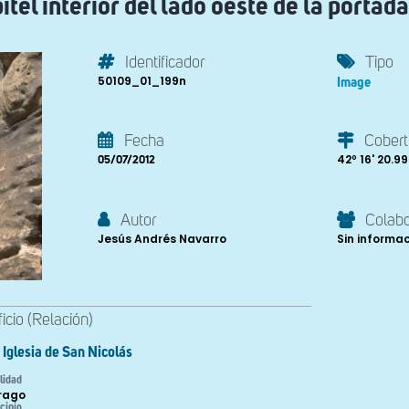
itel interior del lado oeste de la portada
Identificador
Tipo
50109_01_199n
Image
Fecha
Cobert
42º 16' 20.99'
05/07/2012
Autor
Colab
Jesús Andrés Navarro
Sin informa
ficio (Relación)
Iglesia de San Nicolás
lidad
Frago
cipio