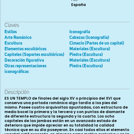
País
España
Claves
Estilos
Iconografía
Arte Románico
Cabezas (Iconografía)
Escultura
Cimacio (Partes de un capitel)
Elementos escultóricos
Materiales (Escultura)
Capiteles (Soportes escultóricos)
Piedra (Escultura)
Decoración figurativa
Materiales (Escultura)
Otras representaciones
Piedra (Escultura)
iconográficas
Descripción
ES UN TEMPLO de finales del siglo XV o principios del XVI que
conserva una portada románica algo tardía a los pies del
mismo. Posee cuatro arquivoltas apuntadas, con estructura de
medio bocel la primera y la tercera y con puntas de diamante
de diferente estructura la segunda y la cuarta. Los ocho
capiteles de las jambas están en un avanzado estado de
deterioro que impide apreciar en su totalidad la calidad
técnica que en su día poseyeron. En casi todos ellos el elemento