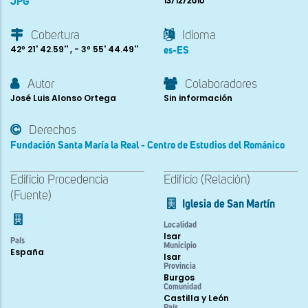
JPG
13/12/2010
Cobertura
Idioma
42º 21' 42.59'' , - 3º 55' 44.49''
es-ES
Autor
Colaboradores
José Luis Alonso Ortega
Sin información
Derechos
Fundación Santa María la Real - Centro de Estudios del Románico
Edificio Procedencia
Edificio (Relación)
(Fuente)
Iglesia de San Martín
Localidad
Isar
País
Municipio
España
Isar
Provincia
Burgos
Comunidad
Castilla y León