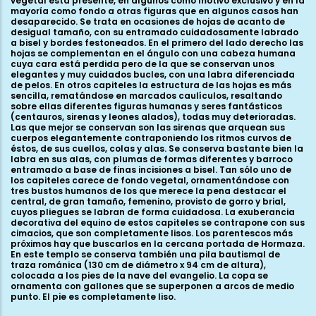
vegetal está presente, en algunos como motivo exclusivo y en la
mayoría como fondo a otras figuras que en algunos casos han
desaparecido. Se trata en ocasiones de hojas de acanto de
desigual tamaño, con su entramado cuidadosamente labrado
a bisel y bordes festoneados. En el primero del lado derecho las
hojas se complementan en el ángulo con una cabeza humana
cuya cara está perdida pero de la que se conservan unos
elegantes y muy cuidados bucles, con una labra diferenciada
de pelos. En otros capiteles la estructura de las hojas es más
sencilla, rematándose en marcados caulículos, resaltando
sobre ellas diferentes figuras humanas y seres fantásticos
(centauros, sirenas y leones alados), todas muy deterioradas.
Las que mejor se conservan son las sirenas que arquean sus
cuerpos elegantemente contraponiendo los ritmos curvos de
éstos, de sus cuellos, colas y alas. Se conserva bastante bien la
labra en sus alas, con plumas de formas diferentes y barroco
entramado a base de finas incisiones a bisel. Tan sólo uno de
los capiteles carece de fondo vegetal, ornamentándose con
tres bustos humanos de los que merece la pena destacar el
central, de gran tamaño, femenino, provisto de gorro y brial,
cuyos pliegues se labran de forma cuidadosa. La exuberancia
decorativa del equino de estos capiteles se contrapone con sus
cimacios, que son completamente lisos. Los parentescos más
próximos hay que buscarlos en la cercana portada de Hormaza.
En este templo se conserva también una pila bautismal de
traza románica (130 cm de diámetro x 94 cm de altura),
colocada a los pies de la nave del evangelio. La copa se
ornamenta con gallones que se superponen a arcos de medio
punto. El pie es completamente liso.