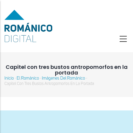
Pasar
al
contenido
principal
Capitel con tres bustos antropomorfos en la
portada
Inicio
El Románico
Imágenes Del Románico
-
-
-
Sobrescribir
Capitel Con Tres Bustos Antropomorfos En La Portada
enlaces
de
ayuda
a
la