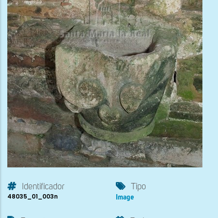
Identificador
Tipo
48035_01_003n
Image