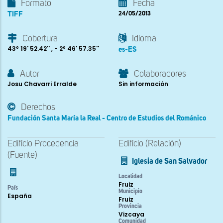
Formato
Fecha
TIFF
24/05/2013
Cobertura
Idioma
43º 19' 52.42'' , - 2º 46' 57.35''
es-ES
Autor
Colaboradores
Josu Chavarri Erralde
Sin información
Derechos
Fundación Santa María la Real - Centro de Estudios del Románico
Edificio Procedencia
Edificio (Relación)
(Fuente)
Iglesia de San Salvador
Localidad
Fruiz
País
Municipio
España
Fruiz
Provincia
Vizcaya
Comunidad