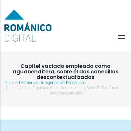
Pasar
al
contenido
principal
Capitel vaciado empleado como
aguabenditera, sobre él dos canecillos
descontextualizados
Inicio
El Románico
Imágenes Del Románico
-
-
-
Sobrescribir
Capitel Vaciado Empleado Como Aguabenditera, Sobre Él Dos Canecillos
enlaces
Descontextualizados
de
ayuda
a