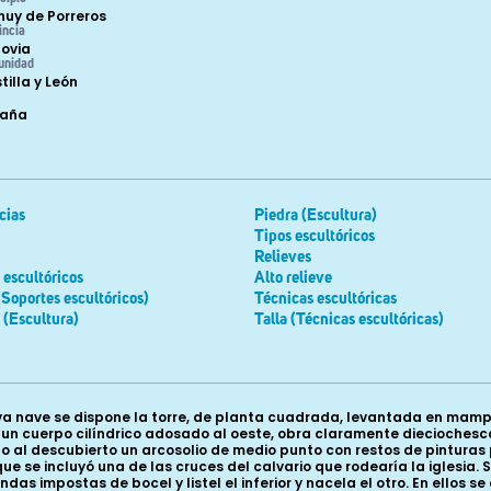
nuy de Porreros
incia
ovia
unidad
tilla y León
paña
cias
Piedra (Escultura)
Tipos escultóricos
Relieves
escultóricos
Alto relieve
(Soportes escultóricos)
Técnicas escultóricas
 (Escultura)
Talla (Técnicas escultóricas)
a nave se dispone la torre, de planta cuadrada, levantada en mampos
n un cuerpo cilíndrico adosado al oeste, obra claramente diecioches
ado al descubierto un arcosolio de medio punto con restos de pinturas 
 se incluyó una de las cruces del calvario que rodearía la iglesia. S
ndas impostas de bocel y listel el inferior y nacela el otro. En ellos 