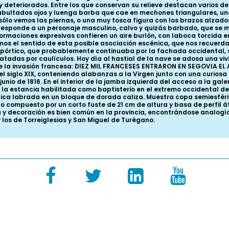
y deteriorados. Entre los que conservan su relieve destacan varios d
bultados ojos y luenga barba que cae en mechones triangulares, una
sólo vemos las piernas, o una muy tosca figura con los brazos alzado
esponde a un personaje masculino, calvo y quizás barbado, que se mue
ormaciones expresivas confieren un aire burlón, con laboca torcida e
s el sentido de esta posible asociación escénica, que nos recuerda a
l pórtico, que probablemente continuaba por la fachada occidental,
tadas por caulículos. Hoy día al hastial de la nave se adosa una vivi
 la invasión francesa: DIEZ MIL FRANCESES ENTRARON EN SEGOVIA EL AÑ
l siglo XIX, conteniendo alabanzas a la Virgen junto con una curiosa c
e junio de 1816. En el interior de la jamba izquierda del acceso a la 
la estancia habilitada como baptisterio en el extremo occidental de 
ica labrada en un bloque de dorada caliza. Muestra copa semiesféri
o compuesto por un corto fuste de 21 cm de altura y basa de perfil áti
ía y decoración es bien común en la provincia, encontrándose analogí
los de Torreiglesias y San Miguel de Turégano.