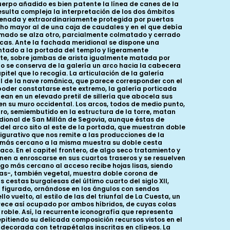
uerpo añadido es bien patente la línea de canes de la
Resulta compleja la interpretación de los dos ámbitos
ndenada y extraordinariamente protegida por puertas
ho mayor al de una caja de caudales y en el que debía
mado se alza otro, parcialmente colmatado y cerrado
nicas. Ante la fachada meridional se dispone una
entado a la portada del templo y ligeramente
lete, sobre jambas de arista igualmente matada por
ólo se conserva de la galería un arco hacia la cabecera
pitel que lo recogía. La articulación de la galería
l de la nave románica, que parece corresponder con el
poder constatarse este extremo, la galería porticada
ean en un elevado pretil de sillería que abocela sus
 en su muro occidental. Los arcos, todos de medio punto,
ro, semiembutido en la estructura de la torre, matan
dional de San Millán de Segovia, aunque éstas de
del arco sito al este de la portada, que muestran doble
figurativo que nos remite a las producciones de la
 el más cercano a la misma muestra su doble cesta
co. En el capitel frontero, de algo seco tratamiento y
en a enroscarse en sus cuartos traseros y se resuelven
ego más cercano al acceso recibe hojas lisas, siendo
ras-, también vegetal, muestra doble corona de
cestas burgalesas del último cuarto del siglo XII,
 es figurado, ornándose en los ángulos con sendos
vuelto, al estilo de las del triunfal de La Cuesta, un
parece así ocupado por ambos híbridos, de cuyas colas
ble. Así, la recurrente iconografía que representa
pitiendo su delicada composición recursos vistos en el
 decorada con tetrapétalas inscritas en clípeos. La