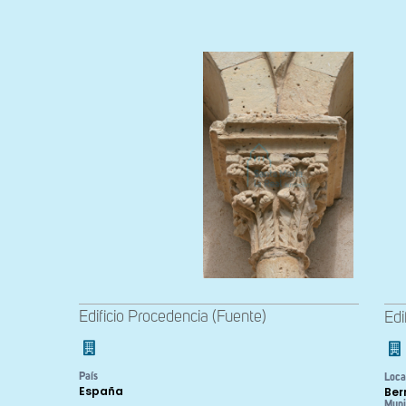
Edificio Procedencia (Fuente)
Edi
País
Loca
España
Ber
Muni