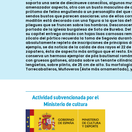
soporta una serie de diecinueve canecillos, algunos mu
amenazador aspecto, otro con un busto masculino de a
prótomo de felino engullendo a un personajillo del que 
sendos bustos que parecen asociarse; uno de ellos corr
modillón está decorado con una figura a la que las def
pliegues que se fruncen sobre los hombros. Desconocemo
portada de la iglesia burgalesa de Soto de Bureba. De
su capitel entrego ornado con hojas lisas carnosas rema
zócalo del pórtico recuerda la toma de Segovia durante
absolutamente repleto de inscripciones de principios de
ejemplo, se da noticia de la caída de dos rayos el 22 d
zapatero, ésta de aspecto más antiguo que el resto. En 
conserva un hermoso ejemplar de pila bautismal román
con gruesos gallones, alzada sobre un tenante cilíndric
lengüetas, sobre plinto, de 25 cm de alto. Su morfolog
Torrecaballeros, Muñoveros (éste más ornamentado), y 
Actividad subvencionada por el
Ministerio de cultura