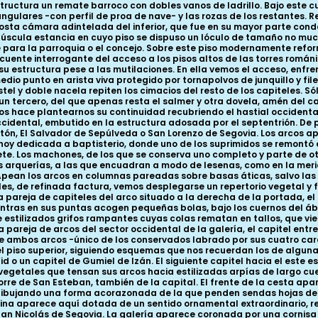
structura un remate barroco con dobles vanos de ladrillo. Bajo este c
ngulares -con perfil de proa de nave- y las rozas de los restantes. 
ngosta cámara adintelada del inferior, que fue en su mayor parte co
núscula estancia en cuyo piso se dispuso un lóculo de tamaño no muc
ara la parroquia o el concejo. Sobre este piso modernamente refor
ecuente interrogante del acceso a los pisos altos de las torres romá
u estructura pese a las mutilaciones. En ella vemos el acceso, enfr
io punto en arista viva protegido por tornapolvos de junquillo y fi
tel y doble nacela repiten los cimacios del resto de los capiteles. S
 un tercero, del que apenas resta el salmer y otra dovela, amén del ca
os hace plantearnos su continuidad recubriendo el hastial occidenta
ccidental, embutido en la estructura adosada por el septentrión. De 
atón, El Salvador de Sepúlveda o San Lorenzo de Segovia. Los arcos ap
a hoy dedicada a baptisterio, donde uno de los suprimidos se remontó
te. Los machones, de los que se conserva uno completo y parte de ot
s arquerías, a las que encuadran a modo de lesenas, como en la meri
 Apean los arcos en columnas pareadas sobre basas áticas, salvo las 
obles, de refinada factura, vemos desplegarse un repertorio vegetal y 
 la pareja de capiteles del arco situado a la derecha de la portada,
entras en sus puntas acogen pequeñas bolas, bajo los cuernos del ába
estilizados grifos rampantes cuyas colas rematan en tallos, que vien
pareja de arcos del sector occidental de la galería, el capitel entr
ge ambos arcos -único de los conservados labrado por sus cuatro ca
 piso superior, siguiendo esquemas que nos recuerdan los de algunas 
Vid o un capitel de Gumiel de Izán. El siguiente capitel hacia el este
etales que tensan sus arcos hacia estilizadas arpías de largo cuello 
 torre de San Esteban, también de la capital. El frente de la cesta a
ibujando una forma acorazonada de la que penden sendas hojas de ro
enina aparece aquí dotada de un sentido ornamental extraordinario, re
e San Nicolás de Segovia. La galería aparece coronada por una cornisa