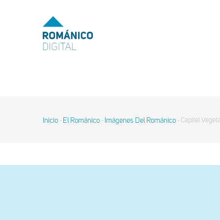
Pasar
al
MENU
TOP
contenido
principal
MAIN
NAVIGATION
Inicio
El Románico
Imágenes Del Románico
Capitel Vegeta
-
-
-
Sobrescribir
enlaces
de
ayuda
a
la
navegación