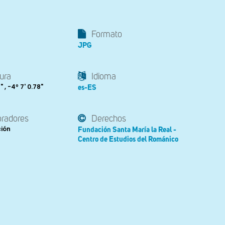
Formato
JPG
ura
Idioma
" , -4º 7' 0.78"
es-ES
oradores
Derechos
ción
Fundación Santa María la Real -
Centro de Estudios del Románico