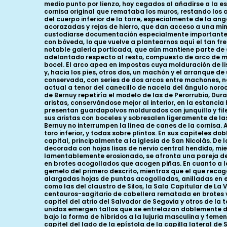
medio punto por lienzo, hoy cegados al añadirse a la e
cornisa original que remataba los muros, restando los a
del cuerpo inferior de la torre, especialmente de la a
acorazadas y rejas de hierro, que dan acceso a una mi
custodiarse documentación especialmente importante p
con bóveda, lo que vuelve a plantearnos aquí el tan fr
notable galería porticada, que aún mantiene parte de s
adelantado respecto al resto, compuesto de arco de med
bocel. El arco apea en impostas cuya molduración de lis
y, hacia los pies, otros dos, un machón y el arranque de
conservada, con series de dos arcos entre machones, n
actual a tenor del canecillo de nacela del ángulo noro
de Bernuy repetiría el modelo de las de Perorrubio, Dur
aristas, conservándose mejor al interior, en la estanci
presentan guardapolvos moldurados con junquillo y file
sus aristas con boceles y sobresalen ligeramente de la
Bernuy no interrumpen la línea de canes de la cornisa.
toro inferior, y todas sobre plintos. En sus capiteles d
capital, principalmente a la iglesia de San Nicolás. De
decorada con hojas lisas de nervio central hendido, mi
lamentablemente erosionado, se afronta una pareja de 
en brotes acogollados que acogen piñas. En cuanto a la 
gemelo del primero descrito, mientras que el que reco
alargadas hojas de puntas acogolladas, anilladas en el
como las del claustro de Silos, la Sala Capitular de La 
centauros-sagitario de cabellera rematada en brotes veg
capitel del atrio del Salvador de Segovia y otros de la
unidas emergen tallos que se entrelazan doblemente d
bajo la forma de híbridos a la lujuria masculina y fem
capitel del lado de la epístola de la capilla lateral d