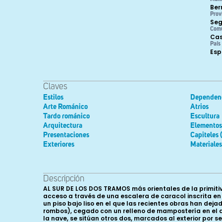
Ber
Prov
Seg
Com
Cas
País
Es
Claves
Estilos
Dependen
Arte Románico
Atrios
Tardo románico
Escultura
Arquitectura
Elementos 
Presentaciones
Capiteles 
Exteriores
Materiales
Descripción
AL SUR DE LOS DOS TRAMOS más orientales de la primitiv
acceso a través de una escalera de caracol inscrita e
un piso bajo liso en el que las recientes obras han dej
rombos), cegado con un relleno de mampostería en el que
la nave, se sitúan otros dos, marcados al exterior por se