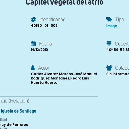
Capitel vegetal del atrio
Identificador
Tipo
40190_01_006
Image
Fecha
Cobert
40º 59' 59.81
14/12/2010
Autor
Colab
Carlos Álvarez Marcos,José Manuel
Sin informa
Rodríguez Montañés,Pedro Luis
Huerta Huerta
ficio (Relación)
Iglesia de Santiago
lidad
nuy de Porreros
cipio