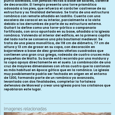
punto dovelado, con jambas rectas a base de sillares, carente
de decoración. El templo presenta una torre prismática
adosada a los pies, que refuerza el carácter castrense de su
estructura y su finalidad defensiva. Se trata de una estructura
románica con remate añadido en ladrillo. Cuenta con una
escalera de caracol en su interior, parcialmente a la vista
debido a los derrumbes de parte de su estructura externa.
Guitart la define como una torre-pórtico o campanario
fortificado, con arco apuntado en su base, añadida a la iglesia
románica. Volviendo al interior del edificio, en la primera capilla
del lado norte se conserva una pila bautismal medieval. Se
trata de una pieza monolítica, de 118 cm de diámetro, 77 cm de
altura y 13 cm de grosor en su copa, con decoración en
bajorrelieve a base de diez grandes viñetas cuadradas que
contienen una gran cruz griega, rodeada de cuatro cruces más
pequeñas de Malta. Su borde está recorrido por una moldura y
la copa apoya directamente en el suelo. La combinación de una
cruz de mayores dimensiones con otras cuatro que la cantonan
es más habitual en época gótica que en la románica. La iglesia
muy posiblemente podría ser fechada en origen en el entorno
de 1200, formando parte de un románico ya avanzado,
levantada con dos finalidades, completar la fortaleza
defensiva de Monreal y crear una iglesia para los cristianos que
repoblaran este lugar.
Imagenes relacionadas