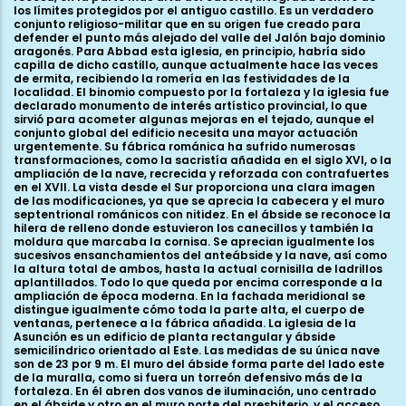
los límites protegidos por el antiguo castillo. Es un verdadero
conjunto religioso-militar que en su origen fue creado para
defender el punto más alejado del valle del Jalón bajo dominio
aragonés. Para Abbad esta iglesia, en principio, habría sido
capilla de dicho castillo, aunque actualmente hace las veces
de ermita, recibiendo la romería en las festividades de la
localidad. El binomio compuesto por la fortaleza y la iglesia fue
declarado monumento de interés artístico provincial, lo que
sirvió para acometer algunas mejoras en el tejado, aunque el
conjunto global del edificio necesita una mayor actuación
urgentemente. Su fábrica románica ha sufrido numerosas
transformaciones, como la sacristía añadida en el siglo XVI, o la
ampliación de la nave, recrecida y reforzada con contrafuertes
en el XVII. La vista desde el Sur proporciona una clara imagen
de las modificaciones, ya que se aprecia la cabecera y el muro
septentrional románicos con nitidez. En el ábside se reconoce la
hilera de relleno donde estuvieron los canecillos y también la
moldura que marcaba la cornisa. Se aprecian igualmente los
sucesivos ensanchamientos del anteábside y la nave, así como
la altura total de ambos, hasta la actual cornisilla de ladrillos
aplantillados. Todo lo que queda por encima corresponde a la
ampliación de época moderna. En la fachada meridional se
distingue igualmente cómo toda la parte alta, el cuerpo de
ventanas, pertenece a la fábrica añadida. La iglesia de la
Asunción es un edificio de planta rectangular y ábside
semicilíndrico orientado al Este. Las medidas de su única nave
son de 23 por 9 m. El muro del ábside forma parte del lado este
de la muralla, como si fuera un torreón defensivo más de la
fortaleza. En él abren dos vanos de iluminación, uno centrado
en el ábside y otro en el muro norte del presbiterio, y el acceso