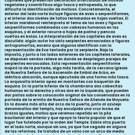
capiteles que presentan decoración intercalada de motivos
vegetales y zoomórficos algo tosca y estropeada, lo que
dificulta la identificación de motivos. Concretamente, el
exterior del lado norte incluye figuras de aves o serpentiformes,
y el interior dos niveles de tallos terminados en hojas vueltas. El
interior meridional reinterpreta el tema de las aves y figuras
serpentiformes combinadas con cabezas humanas en las
esquinas, y el exterior recurre a hojas de palma y pencas
vueltas en bolas. La interpretación de los capiteles de aves es
discutida: algún autor ha visto serpientes enroscadas a figuras
antropomorfas, escena que algunos identifican con la
representación de Eva tentada por la serpiente. Bajo la
imposta, y junto a los lados exteriores de los capiteles laterales,
se disponen sendos relieve en donde se despliegan parejas de
serpientes enroscadas. Esta representación serpentiforme
inspiró la de la portada, algo más tardía, de la cercana iglesia
de Nuestra Señora de la Ascensión de Embid de Ariza, en
idéntica ubicación, aunque ejecutada de una forma más tosca.
La arquivolta interior apea en montantes con baquetón de
esquina. En la parte inferior de la chambrana dos cabecitas
humanas en la derecha y otras dos en la izquierda, que pueden
dar pistas sobre la colocación original de las conservadas en la
portada de la ermita de Nuestra Señora de Allende de Moyuela.
En la dovela más alta del arco de la puerta, junto al azulejo
denominativo del templo, hay esculpida una cruz incisa de
brazos iguales, motivo que veremos repetido en la pila
bautismal del interior y que apoya la teoría popular de que el
lugar fue tutelado por la orden del Temple. Existe otra puerta
en el lado norte, aunque sin uso, ya que fue cegada en alguna
de las reformas. Se trataba de un vano con un arco de medio