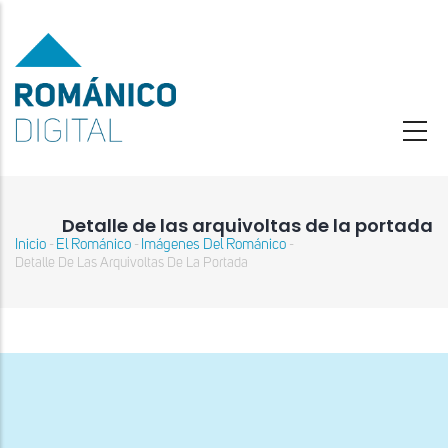
Pasar
al
contenido
principal
Detalle de las arquivoltas de la portada
Inicio
El Románico
Imágenes Del Románico
-
-
-
Sobrescribir
Detalle De Las Arquivoltas De La Portada
enlaces
de
ayuda
a
la
navegación