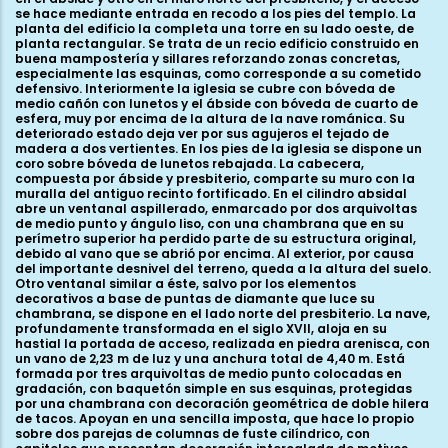
se hace mediante entrada en recodo a los pies del templo. La
planta del edificio la completa una torre en su lado oeste, de
planta rectangular. Se trata de un recio edificio construido en
buena mampostería y sillares reforzando zonas concretas,
especialmente las esquinas, como corresponde a su cometido
defensivo. Interiormente la iglesia se cubre con bóveda de
medio cañón con lunetos y el ábside con bóveda de cuarto de
esfera, muy por encima de la altura de la nave románica. Su
deteriorado estado deja ver por sus agujeros el tejado de
madera a dos vertientes. En los pies de la iglesia se dispone un
coro sobre bóveda de lunetos rebajada. La cabecera,
compuesta por ábside y presbiterio, comparte su muro con la
muralla del antiguo recinto fortificado. En el cilindro absidal
abre un ventanal aspillerado, enmarcado por dos arquivoltas
de medio punto y ángulo liso, con una chambrana que en su
perímetro superior ha perdido parte de su estructura original,
debido al vano que se abrió por encima. Al exterior, por causa
del importante desnivel del terreno, queda a la altura del suelo.
Otro ventanal similar a éste, salvo por los elementos
decorativos a base de puntas de diamante que luce su
chambrana, se dispone en el lado norte del presbiterio. La nave,
profundamente transformada en el siglo XVII, aloja en su
hastial la portada de acceso, realizada en piedra arenisca, con
un vano de 2,23 m de luz y una anchura total de 4,40 m. Está
formada por tres arquivoltas de medio punto colocadas en
gradación, con baquetón simple en sus esquinas, protegidas
por una chambrana con decoración geométrica de doble hilera
de tacos. Apoyan en una sencilla imposta, que hace lo propio
sobre dos parejas de columnas de fuste cilíndrico, con