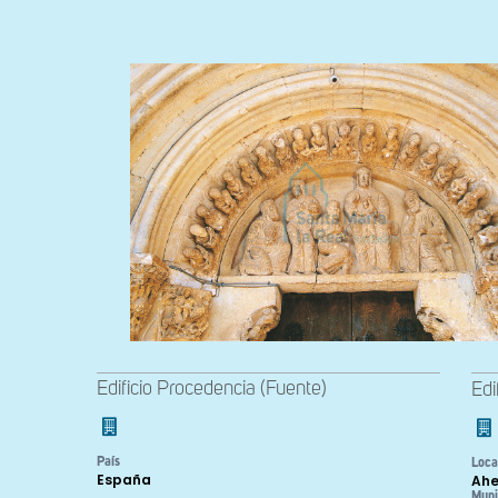
Edificio Procedencia (Fuente)
Edi
País
Loca
España
Ahe
Muni