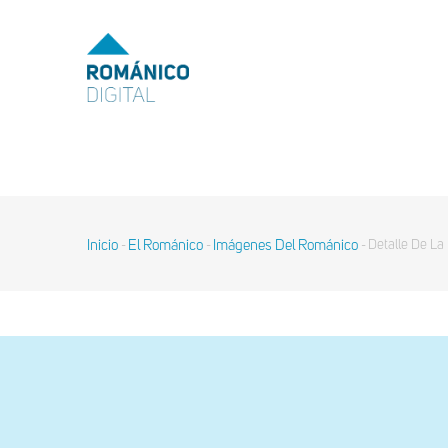
Pasar
al
MENU
TOP
contenido
principal
MAIN
NAVIGATION
Inicio
El Románico
Imágenes Del Románico
Detalle De La
-
-
-
Sobrescribir
enlaces
de
ayuda
a
la
navegación