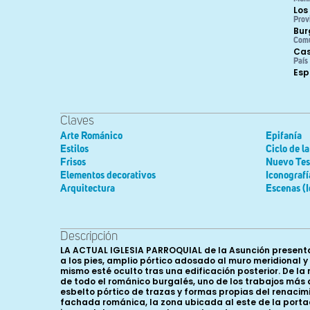
Los
Prov
Bur
Com
Cas
País
Es
Claves
Arte Románico
Epifanía
Estilos
Ciclo de l
Frisos
Nuevo Tes
Elementos decorativos
Iconografí
Arquitectura
Escenas (I
Descripción
LA ACTUAL IGLESIA PARROQUIAL de la Asunción presenta una fábrica de trazas renacentistas, de una sola nave, muros de sillería y sillarejo, cubierta de bóvedas de crucería, torre a los pies, amplio pórtico adosado al muro meridional y cabecera recta. De lo que fuera la construcción románica queda en pie el muro meridional completo, aunque una parte del mismo esté oculto tras una edificación posterior. De la misma se ha respetado en su integridad toda la fachada meridional, constituyendo uno de los conjuntos más importantes de todo el románico burgalés, uno de los trabajos más depurados y bellos de los maestros ligados al mundo silense. Toda esta monumental fachada está enmarcada en un esbelto pórtico de trazas y formas propias del renacimiento pleno. La escalera de caracol de acceso a la parte superior del templo oculta tras de sí parte de lo que fuera la fachada románica, la zona ubicada al este de la portada. Está constituida por una portada adosada y abocinada flanqueada respectivamente por sendas arcadas ciegas -incompletas- y una ventana colocada en un plano superior siguiendo el eje del engarce de las arcadas. La portada, las arcadas y la ventana de la izquierda del espectador se encuentran actualmente cobijadas bajo el referido pórtico, que no impide su visión. La portada es abocinada, con tres arquivoltas de las que sólo la tercera lleva decoración escultórica, presentando las restantes molduras de medio bocel. Tiene tímpano apeado en dos ménsulas, todo ello recubierto de escultura. En cada jamba vemos tres columnas, de las que la exterior es doble. Sus basas descansan en un poyo corrido. Las arcadas decorativas son de medio punto y se apoyan en columnas cuyas basas descansan en un poyo que es continuación del visto en la portada. Las ventanas están también constituidas por un arco de medio punto apeado en dos columnas con sus respectivos capiteles. El vano primitivo ha sido tapiado y actualmente la luz entra a través de un óculo de estructura octogonal. Tanto los tímpanos de las arcadas ciegas como los de las ventanas llevan una decoración de tres arquillos ciegos, uno superpuesto a los otros dos, similar a la vista en alguna de las ventanas de Abajas. El estudio escultórico va a hacerse en el siguiente orden: en primer lugar los capiteles de las arcadas ciegas y de la portada, enumerados correlativamente de izquierda a derecha. En segundo lugar el tímpano, la arquivolta decorada y las ménsulas de la portada. En tercer lugar los capiteles de las ventanas. El primero de los capiteles de las arcadas presenta tres caras decoradas: en la central una hoja sube actuando de eje de simetría de toda la composición. A ambos lados de ella se colocan dos figuras humanas muy perdidas que se dirigen hacia los ángulos del capitel para luchar contra sendos dragones que ocupan las caras laterales; de ellos se conserva bastante bien el de la cara izquierda. El animal cubre su cuerpo con un pelaje voluminoso y lleva una gran ala dispuesta en diagonal. Tras el animal son visibles tallos entrelazándose y abriéndose en hojas carnosas. La cara derecha parece haber sido igu