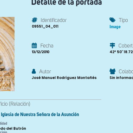
Detalle de la portada
Identificador
Tipo
09551_04_011
Image
Fecha
Cobert
42º 50' 18.72'
13/12/2010
Autor
Colab
José Manuel Rodríguez Montañés
Sin informa
ficio (Relación)
Iglesia de Nuestra Señora de la Asunción
lidad
do del Butrón
cipio