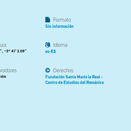
Formato
Sin información
ura
Idioma
' , -3º 41' 2.09''
es-ES
oradores
Derechos
ción
Fundación Santa María la Real -
Centro de Estudios del Románico