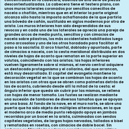
descontextualizadas. La cabecera tiene el testero plano, con
unos muros laterales coronados por sencillos canecillos de
nacela o chaflán, mientras que en el interior la parte original
alcanza sólo hasta la imposta achaflanada de la que partiría
una bóveda de cañón, sustituida en siglos modernos por otra de
arista. Los muros interiores han sido desprendidos de sus
revocos y en cada uno de los laterales se aprecia una pareja de
grandes arcos de medio punto, sencillos y con cimacios de
nacela sobre pilastras, los más occidentales habilitados luego
como arcosolios y uno de los otros horadado para facilitar el
paso a la sacristía. El arco triunfal, doblado y apuntado, parte
de cimacios a nacela, con la cesta meridional distribuida en dos
niveles de hojas de acanto que rematan en la parte superior en
volutas, coincidiendo con las aristas; las hojas inferiores
vuelven ligeramente sobre sí mismas, el nervio central adquiere
un destacado protagonismo y el collarino, del que arrancan,
está muy desarrollado. El capitel del evangelio mantiene la
decoración vegetal en la que se combinan las hojas de acanto
en las aristas con otras que se abren como palmetas detrás de
las de acanto, cubriendo desde allí la mitad de la cesta; el
ángulo inferior que queda sin cubrir por las mismas, se rellena
con hojas de menor tamaño. Los fustes se realizan mediante
una sucesión de tambores de diversos tamaños que se apoyan
en una basa. Al fondo de la nave, en el muro norte, se abre una
puerta que ha sido objeto de múltiples alteraciones, en la que
el moderno arco de medio punto rebajado apoya en jambas
recorridas por un bocel en la arista, culminadas con sendos
capiteles vegetales, de largas hojas nervadas, talladas a bisel
y rematadas en rosetas, con cimacios de doble bocel. Sin