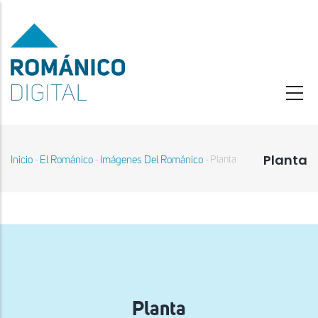
Pasar
al
contenido
principal
Planta
Inicio
El Románico
Imágenes Del Románico
Planta
-
-
-
Sobrescribir
enlaces
de
ayuda
a
la
navegación
Planta