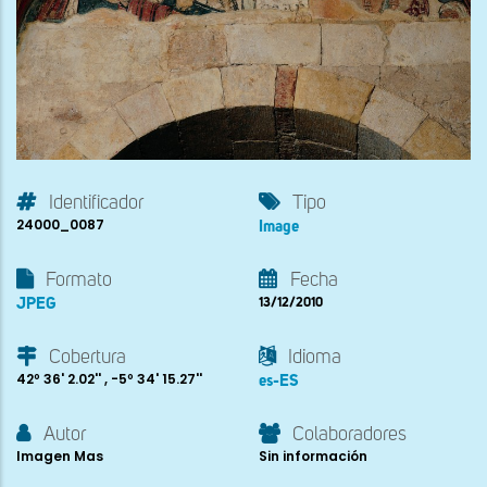
Identificador
Tipo
24000_0087
Image
Formato
Fecha
JPEG
13/12/2010
Cobertura
Idioma
42º 36' 2.02'' , -5º 34' 15.27''
es-ES
Autor
Colaboradores
Imagen Mas
Sin información