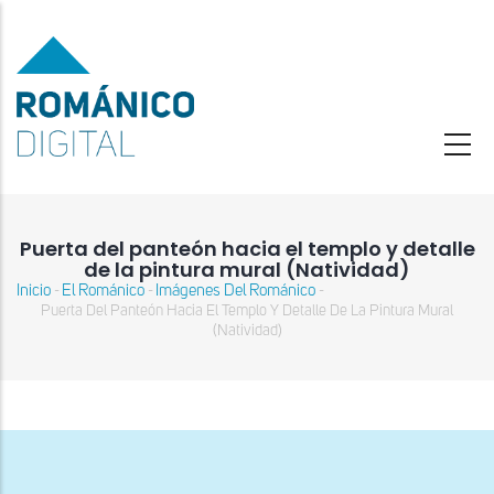
Pasar
al
contenido
principal
Puerta del panteón hacia el templo y detalle
de la pintura mural (Natividad)
Inicio
El Románico
Imágenes Del Románico
-
-
-
Sobrescribir
Puerta Del Panteón Hacia El Templo Y Detalle De La Pintura Mural
enlaces
(Natividad)
de
ayuda
a
la