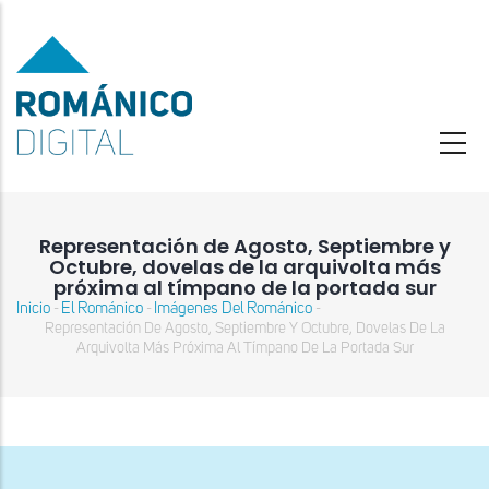
Pasar
al
contenido
principal
Representación de Agosto, Septiembre y
Octubre, dovelas de la arquivolta más
próxima al tímpano de la portada sur
Inicio
El Románico
Imágenes Del Románico
-
-
-
Sobrescribir
Representación De Agosto, Septiembre Y Octubre, Dovelas De La
enlaces
Arquivolta Más Próxima Al Tímpano De La Portada Sur
de
ayuda
a