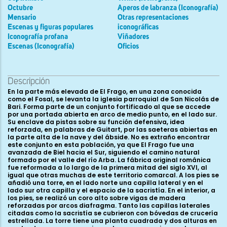
Octubre
Aperos de labranza (Iconografía)
Mensario
Otras representaciones
Escenas y figuras populares
iconográficas
Iconografía profana
Viñadores
Escenas (Iconografía)
Oficios
Descripción
En la parte más elevada de El Frago, en una zona conocida como el Fosal, se levanta la iglesia parroquial de San Nicolás de Bari. Forma parte de un conjunto fortificado al que se accede por una portada abierta en arco de medio punto, en el lado sur. Su enclave da pistas sobre su función defensiva, idea reforzada, en palabras de Guitart, por las saeteras abiertas en la parte alta de la nave y del ábside. No es extraño encontrar este conjunto en esta población, ya que El Frago fue una avanzada de Biel hacia el Sur, siguiendo el camino natural formado por el valle del río Arba. La fábrica original románica fue reformada a lo largo de la primera mitad del siglo XVI, al igual que otras muchas de este territorio comarcal. A los pies se añadió una torre, en el lado norte una capilla lateral y en el lado sur otra capilla y el espacio de la sacristía. En el interior, a los pies, se realizó un coro alto sobre vigas de madera reforzadas por arcos diafragma. Tanto las capillas laterales citadas como la sacristía se cubrieron con bóvedas de crucería estrellada. La torre tiene una planta cuadrada y dos alturas en su alzado, con campanario en el cuerpo superior, en el que abren tres vanos. La remata un chapitel de sección piramidal con crestería de tipo goticista. Este edificio fue declarado Bien de Interés Cultural, en la categoría de Monumento, por el Gobierno de Aragón, según el decreto 280/2001 de 6 de noviembre. La planta, románica, es de forma rectangular, ligeramente irregular. Presenta nave única dividida en cuatro tramos rematados por un ábside semicircular orientado al Este. Tiene una longitud que alcanza los 30 m y una anchura de 6,90 m en la nave. Dispone de dos accesos que se sitúan a los pies y en el segundo tramo del muro sur. Bajo la cabecera existe una cripta con las mismas dimensiones que ésta, gracias a la cual se niveló el terreno previamente a la construcción de la iglesia superior, optimizando de esta manera el espacio disponible. La planta de la cripta se desarrolla en dos tramos, uno rectangular y otro semicircular. Se accede a ella mediante unas escaleras por una puerta central. En el interior del templo parroquial domina la severidad arquitectónica, a lo que contribuye la escueta iluminación del conjunto a través tan sólo de tres ventanas: una centrada en el ábside, tras el retablo, otra a los pies, sobre el coro alto, ligeramente descentrada hacia el Sur, y la última en el primer tramo del lado sur. El hecho de que tanto la puerta como la ventana del hastial estén descentradas permite aventurar la preexistencia de la torre aneja, que sólo tiene como elemento a señalar una puerta sencilla de medio punto, cegada en su cara meridional. En el espacio de la cripta se abre otro vano, tan sólo observable desde el exterior, ya que al interior queda oculto por el retablo barroco del Santo Cristo. El conjunto está realizado con buena piedra sillar aunque tan sólo se aprecia en los muros exteriores, ya que el interior está completamente enlucido y pintado. En la cripta ocurre lo mismo, salvo por el zócalo que recorre el perímetro bajo de sus muros. Se registran numerosas marcas de cantero en los sillares exteriores. Debido a la cripta, el presbiterio y el cilindro absidal se encuentran elevados a un nivel superior con respecto a la nave. Los sistemas de cubrición usados son la bóveda de cañón apuntado sobre arcos fajones para los tres tramos de la nave y el presbiterio, y la bóveda de horno apuntada para el ábside. Esta última se refuerza con dos nervios con baquetón, que confluyen en el arco de embocadura y apean en columnas ocultas tras el retablo mayor. El diseño de la cabecera constituye, por tanto, una simplificación de las grandes cabeceras nervadas tardorrománicas tan habituales en las Cinco Villas (Ejea, Luna, El Bayo, etc.). La cripta, a su vez, también está cubierta por bóveda de cañón para el tramo rectangular y de cuarto de esfera para el ábside, naciendo ambas desde el zócalo que rodea su perímetro. Los elementos sustentantes usados en la iglesia son columnas adosadas a los muros, rematadas en capiteles decorados a base de hojas. La cabecera, de sección semicircular, está dividida en tres lienzos por las columnas que sostienen a los nervios que refuerzan la bóveda de horno usada en la cubrición. Los nervios confluyen en lo alto de la bóveda en una clave con la cabeza de un animal esculpida, de ojos saltones y gran hocico, tan sólo identificable con algún ser fantástico. Según Almería, los capiteles de las columnas del ábside que quedan ocultas tras el retablo tienen decoración escultórica; el septentrional con temática vegetal y, el meridional figurado, mostrando dos aves con los cuellos entrelazados y picoteándose las patas (tema habitual en Cinco Villas derivado de un modelo pamplonés y legerense que halló eco en Sos). El arco fajón que realiza la transición entre el tramo de bóveda de cuarto de esfera y el de cañón del presbiterio es ligeramente más ancho que el resto y apea en dobles columnas adosadas, con capiteles decorados a base de motivos vegetales del románico tardío: hojas grandes unidas por combados y con volutas en sus ángulos. A la altura de los cimacios, una imposta moldurada con baquetón horizontal bajo recorre todo el perímetro interior del edificio. Al exterior las columnas interiores, tanto de la cabecera como de la nave, tienen su proyección en contrafuertes notablemente anchos que recorren en altura todo el alzado. En el entronque del cilindro absidal con el presbiterio se disponen sendas columnas de capiteles lisos, adosadas a los contrafuertes que refuerzan esta zona. El perímetro exterior de la cabecera está recorrido por una imposta de moldura doble a la altura de la base de la ventana central del ábside, que se detiene en los tramos de la nave del muro norte pero que continúa por toda la superficie del muro sur, enmarcando incluso la portada oeste. La interrupción de la moldura en la fachada septentrional coincide con un corte de obra manifiesto en la falta de trabazón de las hiladas. La ventana del ábside tiene una configuración exterior en aspillera, con las aristas achaflanadas y con el dintel de una pieza en la que se ha vaciado el arco de medio punto. La proyección hacia el interior queda oculta tras el retablo central, al igual que la del pequeño vano de la cripta, en este caso adintelado en la actualidad, si bien quedan vestigios para pensar que en origen también remataba en medio punto. Carece de cornisa y modillones, porque los muros se ven elevados varias hiladas por encima del remate de los contrafuertes, probablemente con intencionalidad militar. Los arcos fajones apean sobre columnas adosadas al muro con capiteles lisos o pobremente decorados (a base de motivos vegetales muy esquematizados como hojas grandes lisas rematadas en volutas y bolas, o crecientes volteados), de canon poco esbelto. Al exterior, en el primer tramo del muro sur, sobre la imposta que recorre esta parte del perímetro del edificio, abre un vano de medio punto con abocinamiento interior y exterior. La composición de la ventana es igual a ambos lados, aunque al interior se encuentra parcialmente oculta tras los arcos que sostienen el coro alto de los pies. Sobre el vano se dispone una arquivolta lisa que apea en columnillas de fuste cilíndrico, con capiteles lisos y basas con dos toros y una escocia. La portada de los pies, en la parte meridional del muro hastial, tiene una anchura de 2,95 m, con una luz de 1,08 m en su vano. Se compone de dos arquivoltas de medio punto colocadas en gradación, lisa la exterior y con baquetón simple la interior. Cobijan un tímpano semicircular, sostenido por ménsulas de triple bocel, que está decorado por un crismón sostenido por dos ángeles. El crismón es circular, trinitario, de seis brazos, con enmarque en aro y con las letras griegas alfa y omega permutadas, la segunda de ellas en forma de flor de lis. La S del brazo inferior aparece invertida. Los ángeles que lo sostienen visten túnicas y aparecen en genuflexión, adaptando así sus figuras y alas al espacio semicircular. La arquivolta interior apoya en columnas de fuste cilíndrico, rematadas en capiteles decorados a base de esquemáticas palmas de múltiples nervios y piñas o frutos en sus ángulos, mientras que la exterior lo hace en jambas rectas. En uno de los sillares de la jamba norte existe una inscripción que no ha sido transcrita íntegramente. Una chambrana con doble bocel enmarca el conjunto. La portada sur, en resalte con respecto al muro para disponer de profundidad suficiente, se configura por cinco arquivoltas y chambrana decorada con flores de cuatro pétalos, sobre la que se dispone un pequeño alero sustentado por diez canecillos lisos. Las arquivoltas apean en ocho columnas cilíndricas, cuatro a cada lado, con capiteles historiados, y dos montantes rectos. Por encima de los capiteles se dispone una imposta que ha perdido la mayor parte de su decoración a base de un módulo repetido de hojas y frutos. La anchura total de esta portada, ligeramente acortada en su lado este por el volumen de la capilla lateral añadida en el siglo xvi, es de 5,50 m, con una luz de 1,62 m en su vano. Las arquivoltas, desde el exterior hacia el interior, presentan diversos motivos esculpidos. La exterior, más ancha que las demás, es totalmente lisa. La siguiente hacia el interior presenta un toro con dos escocias a cada lado. La tercera incluye un toro ligeramente mayor que el anterior, con cinta en zigzag que recorre toda su parte interna. La siguiente arquivolta es exactamente igual que la segunda comentada. Finalmente, la interna más cercana al tímpano es la que confiere a esta portada su mayor valía, por el interés iconográfico del calendario esculpido en ella. Sobre el sentido de lectura de este calendario parece que los expertos no se ponen de acuerdo, lo que unido al deterioro de algunas de sus escenas no ayuda a clarificar este aspecto. Los últimos estudios parecen decantarse por una lectura de derecha a iz