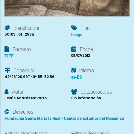
Identificador
Tipo
50109_01_253n
Image
Formato
Fecha
TIFF
05/07/2012
Cobertura
Idioma
42º 16' 20.99'' -0º 55' 52.56''
es-ES
Autor
Colaboradores
Jesús Andrés Navarro
Sin información
Derechos
Fundación Santa María la Real - Centro de Estudios del Románico