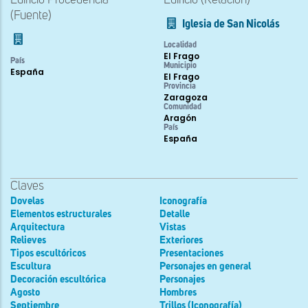
Edificio Procedencia
Edificio (Relación)
(Fuente)
Iglesia de San Nicolás
Localidad
El Frago
País
Municipio
España
El Frago
Provincia
Zaragoza
Comunidad
Aragón
País
España
Claves
Dovelas
Iconografía
Elementos estructurales
Detalle
Arquitectura
Vistas
Relieves
Exteriores
Tipos escultóricos
Presentaciones
Escultura
Personajes en general
Decoración escultórica
Personajes
Agosto
Hombres
Septiembre
Trillos (Iconografía)