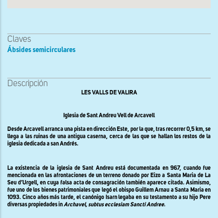
Claves
Ábsides semicirculares
Descripción
LES VALLS DE VALIRA
Iglesia de Sant Andreu Vell de Arcavell
Desde Arcavell arranca una pista en dirección Este, por la que, tras recorrer 0,5 km, se
llega a las ruinas de una antigua caserna, cerca de las que se hallan los restos de la
iglesia dedicada a san Andrés.
La existencia de la iglesia de Sant Andreu está documentada en 967, cuando fue
mencionada en las afrontaciones de un terreno donado por Eizo a Santa Maria de La
Seu d’Urgell, en cuya falsa acta de consagración también aparece citada. Asimismo,
fue uno de los bienes patrimoniales que legó el obispo Guillem Arnau a Santa Maria en
1093. Cinco años más tarde, el canónigo Isarn legaba en su testamento a su hijo Pere
diversas propiedades in
Archavel, subtus ecclesiam Sancti Andree
.