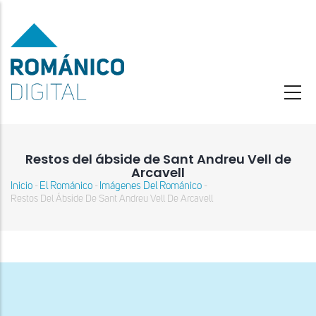
Pasar
al
contenido
principal
Restos del ábside de Sant Andreu Vell de
Arcavell
Inicio
El Románico
Imágenes Del Románico
-
-
-
Sobrescribir
Restos Del Ábside De Sant Andreu Vell De Arcavell
enlaces
de
ayuda
a
la