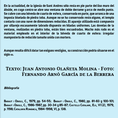
En la actualidad, de la iglesia de Sant Andreu sólo resta en pie parte del liso muro del
ábside, en cuyo centro se abre una ventana de doble derrame y arco de medio punto.
Se cubre con una bóveda de cuarto de esfera, conservada en parte, que arranca de una
imposta biselada de piedra toba. Aunque no se ha conservado resto alguno, el templo
contaría con una nave de dimensiones reducidas. El aparejo utilizado está compuesto
por sillarejo escasamente labrado dispuesto en hiladas uniformes. Las dovelas de la
ventana, realizadas en piedra toba, están bien escuadradas. Mucho más rudo es el
material empleado en el interior de la bóveda de cuarto de esfera: irregular
mampostería de reducido tamaño unida con mortero.
Aunque resulta difícil datar tan exiguos vestigios, su construcción podría situarse en el
siglo
xii
.
Texto: Juan Antonio Olañeta Molina - Foto:
Fernando Arnó García de la Berrera
Bibliografía
Baraut i Obiols, C., 1979,
pp.
54-55;
Baraut i Obiols, C., 1980,
pp.
81-83
y
100-101;
Baraut i Obiols
, C., 1986-1987, pp. 30-34 y 85-87;
Castells Catalans, Els
, VI (2), 1979,
p. 1198;
Catalunya Romànica
, 1984-1998, VI, p. 138
.