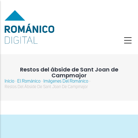
Pasar
al
contenido
principal
Restos del ábside de Sant Joan de
Campmajor
Inicio
El Románico
Imágenes Del Románico
-
-
-
Sobrescribir
Restos Del Ábside De Sant Joan De Campmajor
enlaces
de
ayuda
a
la