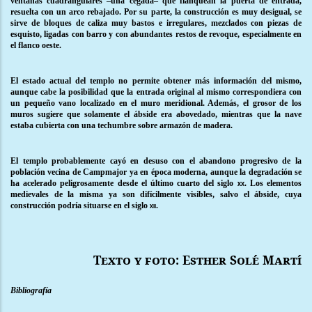
ventanas cuadrangulares –una cegada– que flanquean la puerta de entrada,
resuelta con un arco rebajado. Por su parte, la construcción es muy desigual, se
sirve de bloques de caliza muy bastos e irregulares, mezclados con piezas de
esquisto, ligadas con barro y con abundantes restos de revoque, especialmente en
el flanco oeste.
El estado actual del templo no permite obtener más información del mismo,
aunque cabe la posibilidad que la entrada original al mismo correspondiera con
un pequeño vano localizado en el muro meridional. Además, el grosor de los
muros sugiere que solamente el ábside era abovedado, mientras que la nave
estaba cubierta con una techumbre sobre armazón de madera.
El templo probablemente cayó en desuso con el abandono progresivo de la
población vecina de Campmajor ya en época moderna, aunque la degradación se
ha acelerado peligrosamente desde el último cuarto del siglo
. Los elementos
xx
medievales de la misma ya son difícilmente visibles, salvo el ábside, cuya
construcción podría situarse en el siglo
.
xii
Texto y foto: Esther Solé Martí
Bibliografía