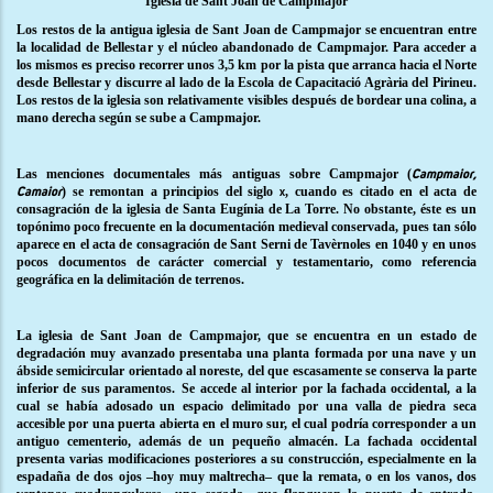
Iglesia de Sant Joan de Campmajor
Los restos de la antigua iglesia de Sant Joan de Campmajor se encuentran entre
la localidad de Bellestar y el núcleo abandonado de Campmajor. Para acceder a
los mismos es preciso recorrer unos 3,5 km por la pista que arranca hacia el Norte
desde Bellestar y discurre al lado de la Escola de Capacitació Agrària del Pirineu.
Los restos de la iglesia son relativamente visibles después de bordear una colina, a
mano derecha según se sube a Campmajor.
Las menciones documentales más antiguas sobre Campmajor (
Campmaior,
) se remontan a principios del siglo
, cuando es citado en el acta de
Camaior
x
consagración de la iglesia de Santa Eugínia de La Torre. No obstante, éste es un
topónimo poco frecuente en la documentación medieval conservada, pues tan sólo
aparece en el acta de consagración de Sant Serni de Tavèrnoles en 1040 y en unos
pocos documentos de carácter comercial y testamentario, como referencia
geográfica en la delimitación de terrenos.
La iglesia de Sant Joan de Campmajor, que se encuentra en un estado de
degradación muy avanzado presentaba una planta formada por una nave y un
ábside semicircular orientado al noreste, del que escasamente se conserva la parte
inferior de sus paramentos.
Se accede al interior por la fachada occidental, a la
cual se había adosado un espacio delimitado por una valla de piedra seca
accesible por una puerta abierta en el muro sur, el cual podría corresponder a un
antiguo cementerio, además de un pequeño almacén. La fachada occidental
presenta varias modificaciones posteriores a su construcción, especialmente en la
espadaña de dos ojos –hoy muy maltrecha– que la remata, o en los vanos, dos