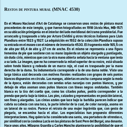
Restos de pintura mural
(MNAC 4530)
En el Museu Nacional d’Art de Catalunya se conservan unos restos de pintura mural
procedentes de este templo, y que fueron fotografiados en 1918 (Arxiu Mas, MB-157)
en su ubicación primigenia en el interior del lado meridional del tramo presbiterial. Fue
arrancado y traspasado a tela por Arturo Cividini y otros técnicos italianos para Lluís
Plandiura entre 1923 y 1927.
La adquisición en 1932 de la colección Plandiura supuso
su entrada en el museo
con el número de inventario 4530. El fragmento mide 165,5 cm
de alto por 65,4 de alto y 27 cm de ancho. En el mismo se representa a una figura
femenina de pie que sostiene con su mano izquierda un objeto alargado y puntiagudo,
sin duda cirio, mientras que con la otra mano abierta señala hacia la ventana que tenía
a su lado. La imagen, que no ha conservado la mitad superior de su rostro, está situada
sobre fondo blanco y rodeada de un marco rojo, el cual es traspasado por la mano
derecha de la dama. Su indumentaria corresponde a la de una dama noble. Viste una
larga túnica azul decorada con motivos florales realizados con grupos de seis puntos
blancos dispuestos en círculo. Las mangas, abiertas en ancha campana según la moda
de la época, están decoradas con sendas orlas naranjas con puntos blancos, y por
debajo de ellas asoman unos puños blancos con líneas negras onduladas. También
blanca es la tira del cuello que, como los citados puños, podría corresponder a la
prenda que porta bajo la túnica. Los pies, calzados y representados en posición lateral,
son finos y alargados. Las cintas azules que luce bajo la barbilla parecen indicar que
cubría su cabeza con una toca, la parte inferior de la cual, de color naranja, asoma en
un lateral de su rostro. Parece el retrato de una mujer ingrávida que, con gesto de
plegaria, se encamina hacia el altar. Los especialistas han propuesto diferentes
interpretaciones. Hay quien la ha considerado una santa, una portadora de ofrendas o,
por similitud con la condesa Lucía en las pinturas de Sant Pere del Burgal, una donante.
Hace unos años, Milagros Guardía y Carles Mancho plantearon la posibilidad de que el