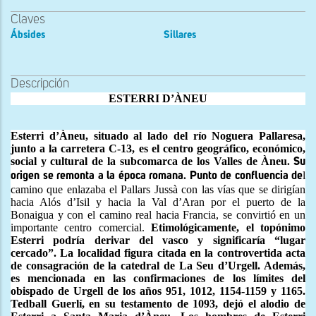
Claves
Ábsides
Sillares
Descripción
ESTERRI D’ÀNEU
Esterri d’Àneu, situado al lado del río Noguera Pallaresa,
junto a
la carretera C-13, es
el centro geográfico, económico,
social y cultural de la subcomarca de los Valles de Àneu
. Su
l
origen se remonta a la época romana. Punto de confluencia de
camino que enlazaba el Pallars Jussà con las vías que se dirigían
hacia Alós d’Isil y hacia la Val d’Aran por el puerto de la
Bonaigua y con el camino real hacia Francia, se convirtió en un
importante centro comercial.
Etimológicamente, el topónimo
Esterri podría derivar del vasco y significaría “lugar
cercado”
.
La
localidad figura citada en la controvertida acta
de consagración de
la catedral de La Seu d’Urgell. Además,
es mencionada en las confirmaciones de los límites del
obispado de Urgell de los años 951, 1012, 1154-1159 y 1165.
Tedball Guerlí,
en su
testamento de 1093, dejó el alodio de