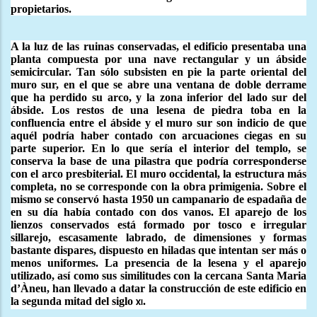
propietarios.
A la luz de las ruinas conservadas, el edificio presentaba una
planta compuesta por una nave rectangular y un ábside
semicircular. Tan sólo subsisten en pie la parte oriental del
muro sur, en el que se abre una ventana de doble derrame
que ha perdido su arco, y la zona inferior del lado sur del
ábside. Los restos de una lesena de piedra toba en la
confluencia entre el ábside y el muro sur son indicio de que
aquél podría haber contado con arcuaciones ciegas en su
parte superior. En lo que sería el interior del templo, se
conserva la base de una pilastra que podría corresponderse
con el arco presbiterial. El muro occidental, la estructura más
completa, no se corresponde con la obra primigenia.
Sobre el
mismo se conservó hasta 1950 un campanario de espadaña de
en su día había contado con dos vanos. El aparejo de los
lienzos conservados está formado por tosco e irregular
sillarejo, escasamente labrado, de dimensiones y formas
bastante dispares, dispuesto en hiladas que intentan ser más o
menos uniformes. La presencia de la lesena y el aparejo
utilizado, así como sus similitudes con la cercana Santa Maria
d’Àneu, han llevado a datar la construcción de este edificio en
la segunda mitad del siglo
.
xi