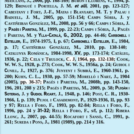
M
asclans
, J.
,
2000, pp. 168-169;
B
urón i
L
lorens
, V.
, 1994,
p.
129;
Bringué i Portella
,
J. M.
, 2001,
pp. 123-127;
et alii
Cabestany i Fort
, J.-F.,
Matas i Blanxart
, M. T. y
Palau i
Baduell
, J. M.
,
2005, pp. 151-154
C
amps
S
òria
, J. y
;
C
astiñeiras
G
onzález
, M.
,
2008, pp. 56 y 66;
Camps i Sòria
, J.
y
, M.
, 1999,
pp. 22-23;
Camps i Sòria, J., Pagés
Pagès i Paretas
i Paretas, M.
y
,
pp. 44-46;
Ylla-Català, G., 2002
Carbonell i
, E., 1974-1975
, I,
p. 67;
, E.
, 1984,
Esteller
Carbonell i Esteller
p. 17;
C
astiñeiras
G
onzález
, M.
, 2010,
pp. 138-140;
Catalunya Romànica
, 1984-1998,
, pp. 173-174;
Catàleg
,
XV
1936, p. 22;
C
ela y
T
rulock,
C. J
,
1964, pp. 132-138;
Cook,
W. W. S., 1928,
p.
273;
Cook
, W. W. S., 1956a, p. 24
;
G
udiol i
unill
, J.,
1927, p. 376;
J
unyent i
S
ubirà,
E.
, 1960-1961,
p.
C
200;
Kuhn
, C. L., 1930, pp. 57-59;
Morelló i Nart
, J., 1904
(2005)
,
pp. 36-37;
Pagès i Paretas, M., 2008
b
pp. 143-150,
,
196, 201, 208 y 215;
Pagès i Paretas, M.
, 2009, p. 58;
Pijoán i
, J. y
, J.
,
1948, p. 146;
Post
, C. R., 1930-
Soteras
Gudiol Ricart
1966, I, p. 139;
Pujol i Casademont
,
P., 1929-1936, II, pp. 93
y 97;
R
ella i
F
oro
, F.
, 1993,
pp. 82-84;
R
ella i
F
oro
, F.
,
1996,
pp
. 24
y
R
ella i
F
oro
, F.
,
s/f
,
p. 112;
R
ibera
31-32;
L
lonc,
J.
, 2007,
pp. 44-55;
Rocafort i Sansó
, C., 1991, p.
261;
Sureda i Pons, J., 1981 (1989),
pp. 214 y 316.