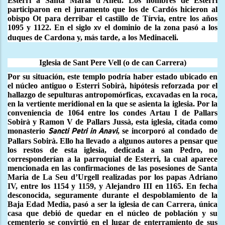
Esterri a Santa Maria d’Àneu. Los hombres de Esterri
participaron en el juramento que los de Cardós hicieron al
obispo Ot para derribar el castillo de Tírvia, entre los años
1095 y 1122. En e
l siglo
el dominio de la zona pasó a los
xv
duques de Cardona y, más tarde, a los Medinaceli.
Iglesia de Sant Pere Vell (o de can Carrera)
Por su situación, este templo podría haber estado ubicado en
el
núcleo antiguo o Esterri Sobirà
, h
ipótesis reforzada por el
hallazgo de
sepulturas
antropomórficas,
excavadas en la roca,
en la vertiente meridional
en la que se asienta la iglesia.
Por la
conveniencia de 1064 entre los condes Artau I de Pallars
Sobirà y Ramon V de Pallars Jussà, esta iglesia, citada como
monasterio
,
se incorporó al condado de
Sancti Petri in Anavi
Pallars Sobirà
. Ello ha llevado a algunos autores a pensar que
los restos de esta iglesia, dedicada a san Pedro, no
corresponderían a la parroquial de Esterri, la cual
aparece
mencionada en las confirmaciones de las posesiones de Santa
Maria de La Seu d’Urgell realizadas por los papas Adriano
IV, entre los 1154 y 1159, y Alejandro III en 1165. En fecha
desconocida, seguramente durante el despoblamiento de la
Baja Edad Media, pasó a ser la iglesia de can Carrera, única
casa que debió de quedar en el núcleo de población y su
cementerio se convirtió en el lugar de enterramiento de sus