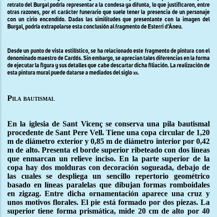
retrato del Burgal podría representar a la condesa ya difunta, lo que justificaron, entre
otras razones, por el carácter funerario que suele tener la presencia de un personaje
con un cirio encendido. Dadas las similitudes que presentante con la imagen del
Burgal, podría extrapolarse esta conclusión al fragmento de Esterri d’Àneu.
Desde un punto de vista estilístico, se ha relacionado este fragmento de pintura con el
denominado maestro de Cardós. Sin embargo, se aprecian tales diferencias en la forma
de ejecutar la figura y sus detalles que cabe descartar dicha filiación. La realización de
esta pintura mural puede datarse a mediados del siglo
xii
.
Pila bautismal
En la iglesia de Sant Vicenç se conserva una pila bautismal
procedente de Sant Pere Vell. Tiene una copa circular de 1,20
m de diámetro exterior y 0,85 m de diámetro interior por 0,42
m de alto. Presenta el borde superior ribeteado con dos líneas
que enmarcan un relieve inciso. En la parte superior de la
copa hay dos molduras con decoración sogueada, debajo de
las cuales se despliega un sencillo repertorio geométrico
basado en líneas paralelas que dibujan formas romboidales
en zigzag. Entre dicha ornamentación aparece una cruz y
unos motivos florales. El pie está formado por dos piezas. La
superior tiene forma prismática, mide 20 cm de alto por 40