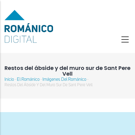
Pasar
al
contenido
principal
Restos del ábside y del muro sur de Sant Pere
Vell
Inicio
El Románico
Imágenes Del Románico
-
-
-
Sobrescribir
Restos Del Ábside Y Del Muro Sur De Sant Pere Vell
enlaces
de
ayuda
a
la