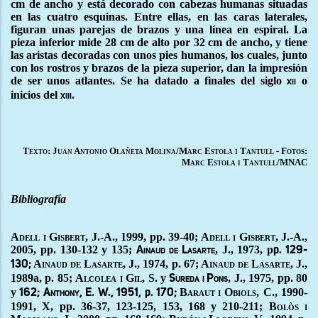
cm de ancho y está decorado con cabezas humanas situadas
en las cuatro esquinas. Entre ellas, en las caras laterales,
figuran unas parejas de brazos y una línea en espiral. La
pieza inferior mide 28 cm de alto por 32 cm de ancho, y tiene
las aristas decoradas con unos pies humanos, los cuales, junto
con los rostros y brazos de la pieza superior, dan la impresión
de ser unos atlantes. Se ha datado a finales del siglo
o
xii
inicios del
.
xiii
Texto: Juan Antonio Olañeta Molina/Marc Estola i Tantull - Fotos:
Marc Estola i Tantull/MNAC
Bibliografía
A
dell i
G
isbert
, J.-A.
, 1999,
pp. 39-40;
A
dell i
G
isbert
, J.-A.
,
2005,
pp. 130-132 y 135;
, J.
, 1973,
p
Ainaud de Lasarte
p. 129-
Ainaud de Lasarte
, J.
, 1974, p. 67;
Ainaud de Lasarte
, J.
,
130;
1989a, p. 85;
Alcolea i Gil,
S
. y
, J.
, 1975,
pp. 80
Sureda i Pons
y
B
araut
i
O
biols,
C.
,
1990-
162; Anthony, E. W., 1951,
p
. 170;
1991, X, pp. 36-37, 123-125, 153, 168 y 210-211; B
olòs i