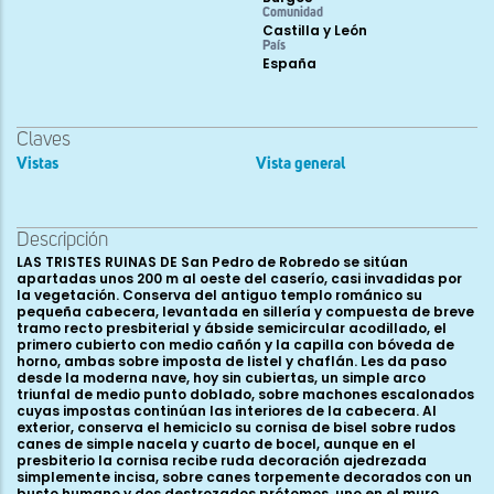
Comunidad
Castilla y León
País
España
Claves
Vistas
Vista general
Descripción
LAS TRISTES RUINAS DE San Pedro de Robredo se sitúan
apartadas unos 200 m al oeste del caserío, casi invadidas por
la vegetación. Conserva del antiguo templo románico su
pequeña cabecera, levantada en sillería y compuesta de breve
tramo recto presbiterial y ábside semicircular acodillado, el
primero cubierto con medio cañón y la capilla con bóveda de
horno, ambas sobre imposta de listel y chaflán. Les da paso
desde la moderna nave, hoy sin cubiertas, un simple arco
triunfal de medio punto doblado, sobre machones escalonados
cuyas impostas continúan las interiores de la cabecera. Al
exterior, conserva el hemiciclo su cornisa de bisel sobre rudos
canes de simple nacela y cuarto de bocel, aunque en el
presbiterio la cornisa recibe ruda decoración ajedrezada
simplemente incisa, sobre canes torpemente decorados con un
busto humano y dos destrozados prótomos, uno en el muro