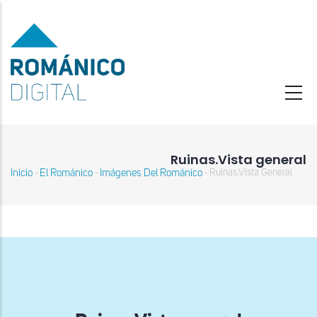
Pasar
al
contenido
principal
Ruinas.Vista general
Inicio
El Románico
Imágenes Del Románico
Ruinas.Vista General
-
-
-
Sobrescribir
enlaces
de
ayuda
a
la
navegación