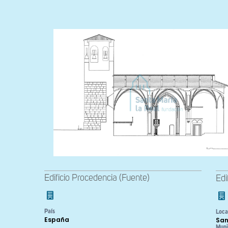
Edificio Procedencia (Fuente)
Edi
País
Loca
España
San
Muni