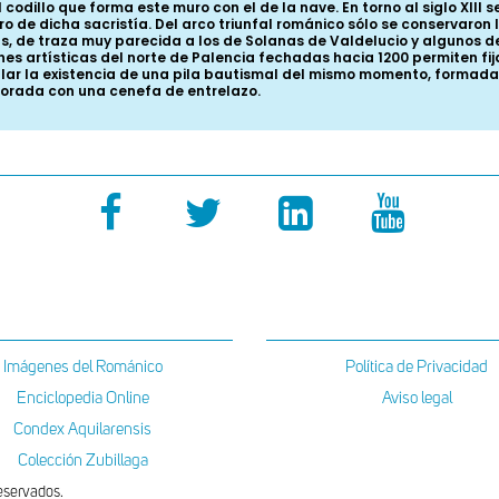
odillo que forma este muro con el de la nave. En torno al siglo XIII s
o de dicha sacristía. Del arco triunfal románico sólo se conservaro
yas, de traza muy parecida a los de Solanas de Valdelucio y algunos 
nes artísticas del norte de Palencia fechadas hacia 1200 permiten f
eñalar la existencia de una pila bautismal del mismo momento, formad
corada con una cenefa de entrelazo.
Imágenes del Románico
Política de Privacidad
Enciclopedia Online
Aviso legal
Condex Aquilarensis
Colección Zubillaga
eservados.