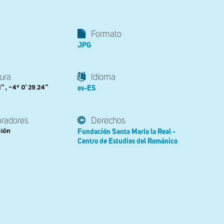
Formato
JPG
ura
Idioma
' , -4º 0' 29.24''
es-ES
oradores
Derechos
ción
Fundación Santa María la Real -
Centro de Estudios del Románico