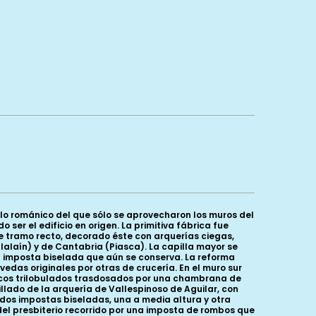
plo románico del que sólo se aprovecharon los muros del
ser el edificio en origen. La primitiva fábrica fue
e tramo recto, decorado éste con arquerías ciegas,
llalaín) y de Cantabria (Piasca). La capilla mayor se
a imposta biselada que aún se conserva. La reforma
edas originales por otras de crucería. En el muro sur
s arcos trilobulados trasdosados por una chambrana de
llado de la arquería de Vallespinoso de Aguilar, con
dos impostas biseladas, una a media altura y otra
 del presbiterio recorrido por una imposta de rombos que