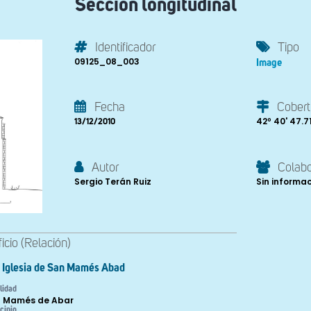
Sección longitudinal
Identificador
Tipo
09125_08_003
Image
Fecha
Cobert
42º 40' 47.71'
13/12/2010
Autor
Colab
Sergio Terán Ruiz
Sin informa
ficio (Relación)
Iglesia de San Mamés Abad
lidad
 Mamés de Abar
cipio