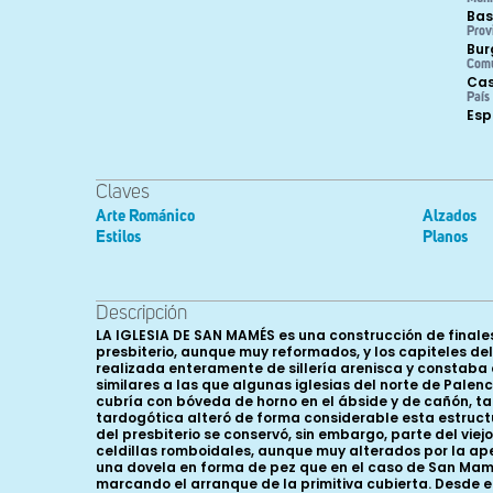
Bas
Prov
Bur
Com
Cas
País
Es
Claves
Arte Románico
Alzados
Estilos
Planos
Descripción
LA IGLESIA DE SAN MAMÉS es una construcción de finales
presbiterio, aunque muy reformados, y los capiteles del 
realizada enteramente de sillería arenisca y constaba
similares a las que algunas iglesias del norte de Palenc
cubría con bóveda de horno en el ábside y de cañón, t
tardogótica alteró de forma considerable esta estructur
del presbiterio se conservó, sin embargo, parte del vie
celdillas romboidales, aunque muy alterados por la aper
una dovela en forma de pez que en el caso de San Mamé
marcando el arranque de la primitiva cubierta. Desde el