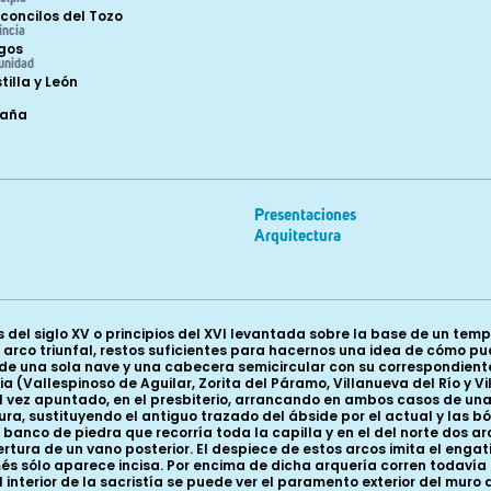
concilos del Tozo
incia
gos
unidad
tilla y León
paña
Presentaciones
Arquitectura
 del siglo XV o principios del XVI levantada sobre la base de un tem
arco triunfal, restos suficientes para hacernos una idea de cómo pudo 
 de una sola nave y una cabecera semicircular con su correspondient
ia (Vallespinoso de Aguilar, Zorita del Páramo, Villanueva del Río y Vi
al vez apuntado, en el presbiterio, arrancando en ambos casos de un
a, sustituyendo el antiguo trazado del ábside por el actual y las bóv
jo banco de piedra que recorría toda la capilla y en el del norte do
tura de un vano posterior. El despiece de estos arcos imita el engati
s sólo aparece incisa. Por encima de dicha arquería corren todavía 
 interior de la sacristía se puede ver el paramento exterior del muro