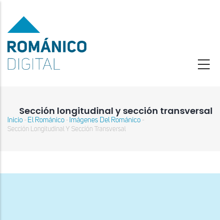
Pasar
al
contenido
principal
Sección longitudinal y sección transversal
Inicio
El Románico
Imágenes Del Románico
-
-
-
Sobrescribir
Sección Longitudinal Y Sección Transversal
enlaces
de
ayuda
a
la
navegación