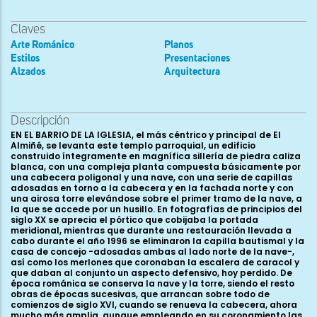
Claves
Arte Románico
Planos
Estilos
Presentaciones
Alzados
Arquitectura
Descripción
EN EL BARRIO DE LA IGLESIA, el más céntrico y principal de El Almiñé, se levanta este templo parroquial, un edificio construido íntegramente en magnífica sillería de piedra caliza blanca, con una compleja planta compuesta básicamente por una cabecera poligonal y una nave, con una serie de capillas adosadas en torno a la cabecera y en la fachada norte y con una airosa torre elevándose sobre el primer tramo de la nave, a la que se accede por un husillo. En fotografías de principios del siglo XX se aprecia el pórtico que cobijaba la portada meridional, mientras que durante una restauración llevada a cabo durante el año 1996 se eliminaron la capilla bautismal y la casa de concejo -adosadas ambas al lado norte de la nave-, así como los merlones que coronaban la escalera de caracol y que daban al conjunto un aspecto defensivo, hoy perdido. De época románica se conserva la nave y la torre, siendo el resto obras de épocas sucesivas, que arrancan sobre todo de comienzos de siglo XVI, cuando se renueva la cabecera, ahora mucho más amplia, aunque empleando en su coronamiento las cornisas y canecillos procedentes de la cabecera románica. Dicha nave, levantada en sillería muy bien despiezada, puede considerarse dividida en tres tramos, el anterior -en realidad un falso crucero- soporta a la torre y sus muros prácticamente no son visibles desde el exterior, mientras que los dos tramos posteriores son mucho más cortos, separados por una pilastra a cada lado, siguiendo en todo una estructura prácticamente idéntica a la de San Pedro de Tejada. Estos paramentos arrancan de un corto y somero zócalo rematado en bocel, con los estrechos paños entre pilastras recorridos a media altura por una imposta ajedrezada de la que parten tres ventanales, dos en el lado sur y uno en el norte. Los tres ventanales siguen el mismo esquema: saetera rectangular enmarcada en arco doblado de medio punto, con la rosca exterior lisa, trasdosada por chambrana ajedrezada y con la interior formada por arco moldurado a base de bocel y caveto cargado con puntas de clavo, descansando sobre columnillas y acogiendo un pequeño tímpano. La ventana que se halla en el tramo oriental de la fachada sur fue destruida en buena parte cuando hacia el siglo XVIII se abrió la actual portada, pero la más occidental conserva su estructura completa, con las columnillas de basas áticas y capiteles de anchas hojas lisas rematadas en rollos o bolas y en el ábaco pequeños escudetes con estrellas talladas a bisel. Los cimacios son ajedrezados, prolongándose en impostas que recorren todo el paño, mientras que el tímpano se decora con perímetro perlado y cruz griega en el campo. Prácticamente idéntica es la única ventana que se abre en el muro norte, aunque en este caso de la cruz del tímpano parten algunos zarcillos. Dicha ventana se halla en el paño más occidental, mientras que en el oriental se abre una de las dos portadas románicas que conserva el edificio y que se encontraba cubierta por el baptisterio hasta la restauración de 1996. Es un arco de medio punto de a rquivoltas profusamente molduradas, que de adentro afuera se decoran de la siguiente manera: en primer lugar un grueso sogueado, le sigue una nacela rellena de motivos geométricos y figurados (cubos, rollos, rosetas, pitones y cabecitas felinas); a continuación una pequeña escocia con rosetas, zarcillos o ajedrezados; de nuevo se halla un bocel, al que sigue una escocia con puntas de clavo, para finalizar con otro sogueado que precede a la chambrana ajedrezada. Todo este sistema de arquivoltas descansa en cuatro columnillas acodilladas que parten del zócalo inferior que recorre el muro y se componen de basas áticas con bolas, fustes monolíticos y capiteles como los de las ventanas, aunque ahora con las hojas nervadas y acompañadas por pequeñas rosetas, mientras que los cimacios son ajedrezados, prolongándose hasta enlazar con la base de la chambrana. Su composición, presidida por los gruesos sogueados, nos remite en cierto modo a las portadas de Huidobro, Condado de Valdivielso, Valdenoceda y San Pedro de Tejada, iglesias con las que guarda por lo general también otras relaciones. Esta portada se halla a ras de muro, presentando además la particularidad de encontrarse descentrada en el propio paño. Un mutilado tejaroz la cubre, con una cornisa reconstruida, sostenida por cinco canes, de los que sólo dos son originales -además muy maltratados-, con formas geométricas rectangulares, rematadas en bolas o rollos perdidos. La otra portada se halla en el muro sur, bajo la torre y fue inutilizada cuando ante ella se construyó el husillo, obra que creemos ya gótica. Entonces este vano se macizó en buena parte y sólo se dejó un pequeño hueco para acceder a la escalera desde el interior del templo, aunque finalmente, ya con posterioridad a la Edad Media, al abrirse una nueva puerta en la base exterior del husillo, se cerró definitivamente. Hasta la restauración de 1996 un retablo barroco ocultaba en el interior el arco de medio punto peraltado de esta portada, mientras que su cara externa se llegaba a ver parcialmente dentro de la escalera de caracol, y a un costado del husillo, donde aflora el arco de medio punto moldurado con boceles y quizá trasdosado por una chambrana, que habría sido recortada. Muy llamativa es la fachada occidental, rematada en un hastial coronado por un piñón que se eleva por encima de la cubierta y culmina en una cruz. Hoy luce dos ventanas, una inferior, cuadrada, abierta en 1863, y otra superior, original románica, profusamente decorada. Consta ésta de saetera rectangular enmarcada en arco de medio punto abocinado, con tímpano central donde se ubican tres rosetas, la central de mayor tamaño. Bordea a este tímpano una moldura de grandes dientes de sierra abocelados, siguiendo a continuación un listel achaflanado cargado de hojas palmeadas que nacen de tallos sinuosos; tras esta cenefa hay otra de mayor anchura, aunque igualmente achaflanada, decorada con rombos, dando paso a un pequeño bocel y después a otra moldura dentada -con dientes mucho más pequeños-, y finalmente a la chambrana con ovas de tres hojitas. Las arquivoltas descansan en cuatro columnillas acodilladas, cuyos capiteles exteriores siguen la misma composición vegetal de los de las otras ventanas -hojas lisas en el norte y nervadas en el sur-, mientras que los interiores presentan a un águila frontal con las alas abiertas en el septentrional y dos gallináceas -sin duda dos pavos, a juzgar por el tipo de cresta y cola- en el meridional, completándose con unos cimacios de grueso bocel. Cubre a la ventana un pequeño tejaroz con cornisa de pitones y cinco canecillos, el más septentrional con un rectángulo rematado en rollo, y los otros cuatro con figuraciones animales: una cabeza de ciervo y tres cuadrúpedos, uno de los cuales parece ser un cerdo. Esta ventana posiblemente sea el elemento más significativo y conocido de esta iglesia de San Nicolás, constituyendo por otro lado el ejemplar más desarrollado de un tipo de ventanal que encontramos también en el mismo Valle de Valdivielso -como ocurre en Ta rtalés de los Montes-, pero igualmente en las más alejadas tierras de Villadiego, cual es el caso de Arenillas de Villadiego o Villaute. En común además con este último lugar comparte El Almiñé la presencia de esas parejas de gallináceas con estilizada cresta recta y plumaje de cola igualmente recto, que también se hallan en Condado de Valdivielso o en Huidobro . Por lo que respecta al alero de la nave, ha sufrido mucho por los añadidos posteriores, al norte por la casa concejo y al sur por el pórtico dieciochesco que fue desmantelado a mediados del siglo XX. En la fachada septentrional se conserva parcialmente la cornisa ajedrezada, con seis canes originales, dos de ellos con mutiladas figuras humanas, tres con cuadrúpedos -entre ellos un cerdo- y finalmente una cabeza de ciervo muy deteriorada. En el muro meridional la cornisa ajedrezada prácticamente está perdida -habiéndose reconstruido con formas lisas durante la restauración-, conservando sólo la parte que, como en el norte, giraba hacia el hastial y manteniendo una docena de canecillos, varios de ellos de dobles nacelas combinadas con figuras geométricas, además de al menos dos con restos de animales. Debió ser a comienzos del siglo XVI cuando se produjo la renovación de la cabecera, incorporándose parte del viejo alero en la nueva fábrica. De este modo la cornisa que hoy vemos combina piezas de nacela simple con otras ajedrezadas, de nacela con pitones y con un sogueado que nos remite a la decoración de la portada norte, el mismo sogueado con el que se decora también toda la cornisa de las cabeceras de San Pedro de Tejada y de San Martín de Elines. Los canecillos son en total 43, la mayoría de ancho formato de nacela, sin duda tallados a la vez que se levantó la cabecera, como demuestran los situados en los ángulos; entre los demás hay tres cabezas humanas de aspecto g rotesco, situadas en el lado norte, que también serían de época gótica, mientras que claramente románicos serían 17, once de ellos en el lado sur y seis en el norte. Son estos últimos los más visibles y mejor conservados, de buena talla, re p resentando de oeste a este los siguientes motivos: cabeza grotesca tocada con casco, posible grifo, león, pareja de cuadrúpedos -¿perros?- en lucha, toro, ave, peón lancero tocando el cuerno, saltimbanqui con cinturón de refuerzo dorsal, liebre, cabeza humana y ciervo. A todos ellos habría que sumar otro canecillo románico más, reutilizado durante la construcción del husillo y que re presenta a otro cuadrúpedo. La airosa torre que se alza en el primer tramo de la nave, o falso crucero, es posiblemente la obra más sobresaliente de todo el conjunto, dada la dificultad constructiva que supone y sobre todo por el complejo sistema de ventanales y columnas que muestra y que la convierte posiblemente en una de las mejores torres románicas de la región dentro de este tipo. La imagen que deb