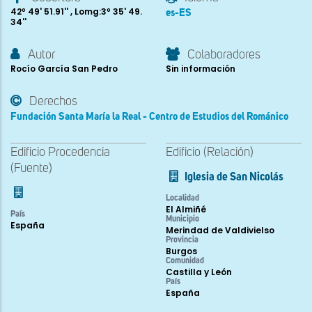
42º 49' 51.91'' , Lomg:3º 35' 49.
es-ES
34''
Autor
Colaboradores
Rocío García San Pedro
Sin información
Derechos
Fundación Santa María la Real - Centro de Estudios del Románico
Edificio Procedencia
Edificio (Relación)
(Fuente)
Iglesia de San Nicolás
Localidad
El Almiñé
País
Municipio
España
Merindad de Valdivielso
Provincia
Burgos
Comunidad
Castilla y León
País
España