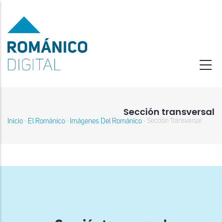
Pasar
al
contenido
principal
Sección transversal
Inicio
El Románico
Imágenes Del Románico
Sección Transversal
-
-
-
Sobrescribir
enlaces
de
ayuda
a
la
navegación