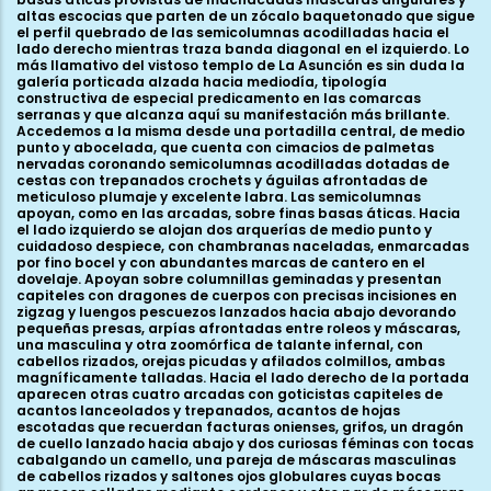
altas escocias que parten de un zócalo baquetonado que sigue
el perfil quebrado de las semicolumnas acodilladas hacia el
lado derecho mientras traza banda diagonal en el izquierdo. Lo
más llamativo del vistoso templo de La Asunción es sin duda la
galería porticada alzada hacia mediodía, tipología
constructiva de especial predicamento en las comarcas
serranas y que alcanza aquí su manifestación más brillante.
Accedemos a la misma desde una portadilla central, de medio
punto y abocelada, que cuenta con cimacios de palmetas
nervadas coronando semicolumnas acodilladas dotadas de
cestas con trepanados crochets y águilas afrontadas de
meticuloso plumaje y excelente labra. Las semicolumnas
apoyan, como en las arcadas, sobre finas basas áticas. Hacia
el lado izquierdo se alojan dos arquerías de medio punto y
cuidadoso despiece, con chambranas naceladas, enmarcadas
por fino bocel y con abundantes marcas de cantero en el
dovelaje. Apoyan sobre columnillas geminadas y presentan
capiteles con dragones de cuerpos con precisas incisiones en
zigzag y luengos pescuezos lanzados hacia abajo devorando
pequeñas presas, arpías afrontadas entre roleos y máscaras,
una masculina y otra zoomórfica de talante infernal, con
cabellos rizados, orejas picudas y afilados colmillos, ambas
magníficamente talladas. Hacia el lado derecho de la portada
aparecen otras cuatro arcadas con goticistas capiteles de
acantos lanceolados y trepanados, acantos de hojas
escotadas que recuerdan facturas onienses, grifos, un dragón
de cuello lanzado hacia abajo y dos curiosas féminas con tocas
cabalgando un camello, una pareja de máscaras masculinas
de cabellos rizados y saltones ojos globulares cuyas bocas