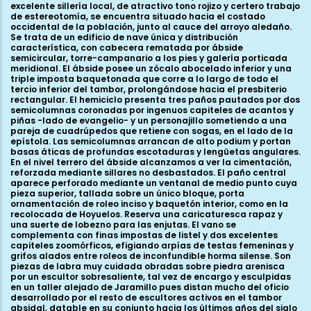
excelente sillería local, de atractivo tono rojizo y certero trabajo
de estereotomía, se encuentra situado hacia el costado
occidental de la población, junto al cauce del arroyo aledaño.
Se trata de un edificio de nave única y distribución
característica, con cabecera rematada por ábside
semicircular, torre-campanario a los pies y galería porticada
meridional. El ábside posee un zócalo abocelado inferior y una
triple imposta baquetonada que corre a lo largo de todo el
tercio inferior del tambor, prolongándose hacia el presbiterio
rectangular. El hemiciclo presenta tres paños pautados por dos
semicolumnas coronadas por ingenuos capiteles de acantos y
piñas -lado de evangelio- y un personajillo sometiendo a una
pareja de cuadrúpedos que retiene con sogas, en el lado de la
epístola. Las semicolumnas arrancan de alto podium y portan
basas áticas de profundas escotaduras y lengüetas angulares.
En el nivel terrero del ábside alcanzamos a ver la cimentación,
reforzada mediante sillares no desbastados. El paño central
aparece perforado mediante un ventanal de medio punto cuya
pieza superior, tallada sobre un único bloque, porta
ornamentación de roleo inciso y baquetón interior, como en la
recolocada de Hoyuelos. Reserva una caricaturesca rapaz y
una suerte de lobezno para las enjutas. El vano se
complementa con finas impostas de listel y dos excelentes
capiteles zoomórficos, efigiando arpías de testas femeninas y
grifos alados entre roleos de inconfundible horma silense. Son
piezas de labra muy cuidada obradas sobre piedra arenisca
por un escultor sobresaliente, tal vez de encargo y esculpidas
en un taller alejado de Jaramillo pues distan mucho del oficio
desarrollado por el resto de escultores activos en el tambor
absidal, datable en su conjunto hacia los últimos años del siglo