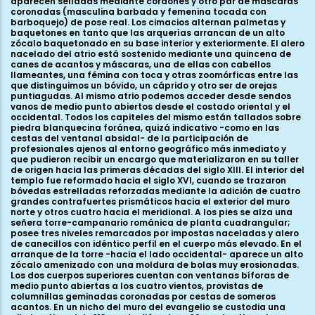
aparecen selladas mediante cordones y otro par de máscaras
coronadas (masculina barbada y femenina tocada con
barboquejo) de pose real. Los cimacios alternan palmetas y
baquetones en tanto que las arquerías arrancan de un alto
zócalo baquetonado en su base interior y exteriormente. El alero
nacelado del atrio está sostenido mediante una quincena de
canes de acantos y máscaras, una de ellas con cabellos
llameantes, una fémina con toca y otras zoomórficas entre las
que distinguimos un bóvido, un cáprido y otro ser de orejas
puntiagudas. Al mismo atrio podemos acceder desde sendos
vanos de medio punto abiertos desde el costado oriental y el
occidental. Todos los capiteles del mismo están tallados sobre
piedra blanquecina foránea, quizá indicativo -como en las
cestas del ventanal absidal- de la participación de
profesionales ajenos al entorno geográfico más inmediato y
que pudieron recibir un encargo que materializaron en su taller
de origen hacia las primeras décadas del siglo XIII. El interior del
templo fue reformado hacia el siglo XVI, cuando se trazaron
bóvedas estrelladas reforzadas mediante la adición de cuatro
grandes contrafuertes prismáticos hacia el exterior del muro
norte y otros cuatro hacia el meridional. A los pies se alza una
señera torre-campanario románica de planta cuadrangular;
posee tres niveles remarcados por impostas naceladas y alero
de canecillos con idéntico perfil en el cuerpo más elevado. En el
arranque de la torre -hacia el lado occidental- aparece un alto
zócalo amenizado con una moldura de bolas muy erosionadas.
Los dos cuerpos superiores cuentan con ventanas bíforas de
medio punto abiertas a los cuatro vientos, provistas de
columnillas geminadas coronadas por cestas de someros
acantos. En un nicho del muro del evangelio se custodia una