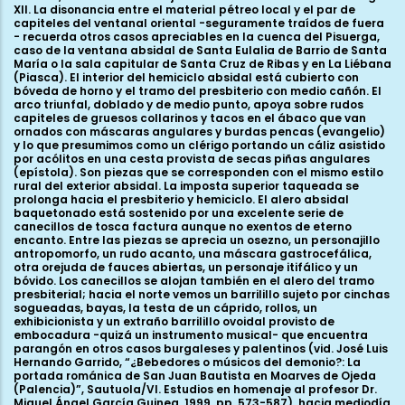
XII. La disonancia entre el material pétreo local y el par de
capiteles del ventanal oriental -seguramente traídos de fuera
- recuerda otros casos apreciables en la cuenca del Pisuerga,
caso de la ventana absidal de Santa Eulalia de Barrio de Santa
María o la sala capitular de Santa Cruz de Ribas y en La Liébana
(Piasca). El interior del hemiciclo absidal está cubierto con
bóveda de horno y el tramo del presbiterio con medio cañón. El
arco triunfal, doblado y de medio punto, apoya sobre rudos
capiteles de gruesos collarinos y tacos en el ábaco que van
ornados con máscaras angulares y burdas pencas (evangelio)
y lo que presumimos como un clérigo portando un cáliz asistido
por acólitos en una cesta provista de secas piñas angulares
(epístola). Son piezas que se corresponden con el mismo estilo
rural del exterior absidal. La imposta superior taqueada se
prolonga hacia el presbiterio y hemiciclo. El alero absidal
baquetonado está sostenido por una excelente serie de
canecillos de tosca factura aunque no exentos de eterno
encanto. Entre las piezas se aprecia un osezno, un personajillo
antropomorfo, un rudo acanto, una máscara gastrocefálica,
otra orejuda de fauces abiertas, un personaje itifálico y un
bóvido. Los canecillos se alojan también en el alero del tramo
presbiterial; hacia el norte vemos un barrilillo sujeto por cinchas
sogueadas, bayas, la testa de un cáprido, rollos, un
exhibicionista y un extraño barrilillo ovoidal provisto de
embocadura -quizá un instrumento musical- que encuentra
parangón en otros casos burgaleses y palentinos (vid. José Luis
Hernando Garrido, “¿Bebedores o músicos del demonio?: La
portada románica de San Juan Bautista en Moarves de Ojeda
(Palencia)”, Sautuola/VI. Estudios en homenaje al profesor Dr.
Miguel Ángel García Guinea, 1999, pp. 573-587), hacia mediodía