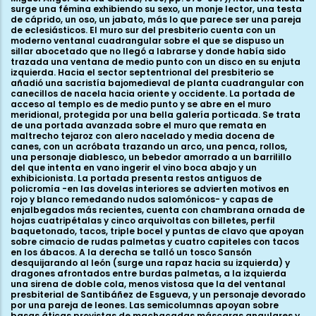
surge una fémina exhibiendo su sexo, un monje lector, una testa
de cáprido, un oso, un jabato, más lo que parece ser una pareja
de eclesiásticos. El muro sur del presbiterio cuenta con un
moderno ventanal cuadrangular sobre el que se dispuso un
sillar abocetado que no llegó a labrarse y donde había sido
trazada una ventana de medio punto con un disco en su enjuta
izquierda. Hacia el sector septentrional del presbiterio se
añadió una sacristía bajomedieval de planta cuadrangular con
canecillos de nacela hacia oriente y occidente. La portada de
acceso al templo es de medio punto y se abre en el muro
meridional, protegida por una bella galería porticada. Se trata
de una portada avanzada sobre el muro que remata en
maltrecho tejaroz con alero nacelado y media docena de
canes, con un acróbata trazando un arco, una penca, rollos,
una personaje diablesco, un bebedor amorrado a un barrilillo
del que intenta en vano ingerir el vino boca abajo y un
exhibicionista. La portada presenta restos antiguos de
policromía -en las dovelas interiores se advierten motivos en
rojo y blanco remedando nudos salomónicos- y capas de
enjalbegados más recientes, cuenta con chambrana ornada de
hojas cuatripétalas y cinco arquivoltas con billetes, perfil
baquetonado, tacos, triple bocel y puntas de clavo que apoyan
sobre cimacio de rudas palmetas y cuatro capiteles con tacos
en los ábacos. A la derecha se talló un tosco Sansón
desquijarando al león (surge una rapaz hacia su izquierda) y
dragones afrontados entre burdas palmetas, a la izquierda
una sirena de doble cola, menos vistosa que la del ventanal
presbiterial de Santibáñez de Esgueva, y un personaje devorado
por una pareja de leones. Las semicolumnas apoyan sobre
basas áticas provistas de machacadas máscaras angulares y