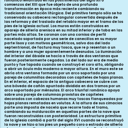
románico levantado en las postrimerías del siglo XII o
comienzos del XIII que fue objeto de una profunda
transformación en época más reciente cambiando su
tradicional orientación litúrgica. Del primitivo templo sólo se ha
conservado su cabecera rectangular convertida después de
las reformas y del traslado del retablo mayor en el tramo de los
pies de la iglesia actual. Los muros están construidos en
aparejo de sillería arenisca en su mitad inferior y de toba en las
partes más altas. Se coronan con una cornisa de perfil
nacelado soportada por una serie de canecillos en su mayor
parte lisos y con motivos geométricos, salvo dos del lado
septentrional, de factura muy tosca, que re p resentan a un
hombre y a una mujer aparentemente desnudos. La iluminación
del interior del ábside se hacía a través de dos ventanas que
fueron posteriormente cegadas. La del lado sur era de medio
punto y fue tapada cuando se construyó el coro alto, obligando
a abrir un óculo más moderno a mayor altura. En el muro este se
abría otra ventana formada por un arco soportado por una
pareja de columnillas decoradas con capiteles de hojas planas.
En el interior, el espacio de la antigua cabecera se cubre con
una bóveda de cañón apuntado dividida en dos tramos por un
arco soportado por ménsulas. El arco triunfal románico apoya
sobre una pareja de columnas provistas de capiteles
decorados con cabezas humanas muy toscas flanqueadas por
hojas planas rematadas en volutas. A la altura de sus cimacios
parte una imposta de nacela que recorre todo el tramo,
cambiando su molduración en aquellas partes de la nave que
fueron reconstruidas con posterioridad. La estructura primitiva
de la iglesia cambió a partir del siglo XVI cuando se reconstruyó
la nave y se hizo a los pies un pequeño coro o estrado de sillería