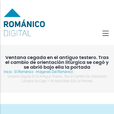
Pasar
al
contenido
principal
Ventana cegada en el antiguo testero. Tras
el cambio de orientación litúrgica se cegó y
se abrió bajo ella la portada
Inicio
El Románico
Imágenes Del Románico
-
-
-
Sobrescribir
Ventana Cegada En El Antiguo Testero. Tras El Cambio De Orientación
enlaces
Litúrgica Se Cegó Y Se Abrió Bajo Ella La Portada
de
ayuda
a