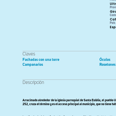
Ult
Prov
Gir
Com
Cat
País
Es
Claves
Fachadas con una torre
Óculos
Campanarios
Rosetones
Descripción
Arracimado alrededor de la iglesia parroquial de Santa Eulàlia, el pueblo 
252, cruza el término y es el acceso principal al municipio, que no tiene há