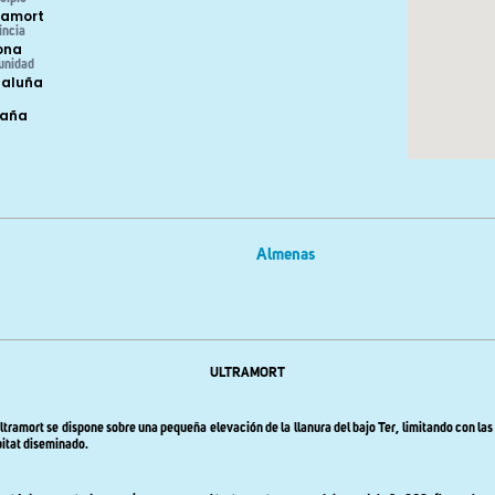
ramort
incia
ona
unidad
aluña
paña
Almenas
ULTRAMORT
Ultramort se dispone sobre una pequeña elevación de la llanura del bajo Ter, limitando con la
bitat diseminado.