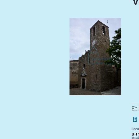
V
Edi
Loca
Ult
Muni