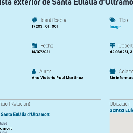
ista exterior de Santa Eulàlia d'Ultramo
Identificador
Tipo
17203_01_001
Image
Fecha
Cobert
42.036251, 
14/07/2021
Autor
Colab
Ana Victoria Paul Martínez
Sin informa
ficio (Relación)
Ubicación
Santa Eul
Santa Eulàlia d'Ultramort
lidad
ramort
cipio