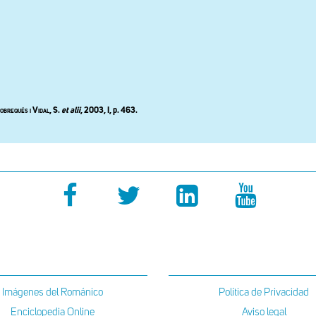
obrequés i Vidal
, S.
et alii
,
2003, I, p. 463
.
Imágenes del Románico
Política de Privacidad
Enciclopedia Online
Aviso legal