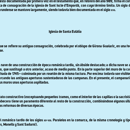
está documentada por primera vez en el testamento que, en febrero del año 989, firma el con
ta de consagración de la iglesia de Sant Iscle d’Empordà, con cuyo término limita. Un siglo 
 gerundense se mantuvo largamente, siendo todavía bien documentada en el siglo
xvii
.
Iglesia de Santa Eulàlia
ue se refiere su antigua consagración, celebrada por el obispo de Girona Gualaric, en una f
se.
nave de una construcción de época románica tardía, sin ábside destacado; a dicha nave se añad
, que sustituyó a otro anterior, acaso de medio punto. En la parte superior del muro de la 
hada de 1745– culminada por un rosetón de la misma factura. Por encima todavía son visible
ando las antiguas aperturas sustentadoras de las campanas. En el presente, el campanario e
s muros unas aperturas aspilladas.
rato constructivo (exceptuando pequeños tramos, como el interior de las capillas o la sacris
 cabecera tiene un paramento diferente al resto de la construcción, combinándose algunos silla
las reformas de diversas épocas.
l románico tardío de los siglos
xii-xiii
. Paralelos en la comarca, de la misma cronología y tip
es, Monells y Sant Sadurní).