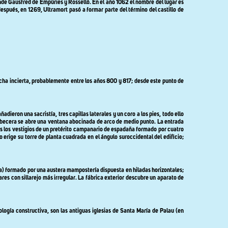
de Gausfred de Empúries y Rosselló. En el año 1062 el nombre del lugar es
después, en 1269, Ultramort pasó a formar parte del término del castillo de
echa incierta, probablemente entre los años 800 y 817; desde este punto de
ieron una sacristía, tres capillas laterales y un coro a los pies, todo ello
cabecera se abre una ventana abocinada de arco de medio punto. La entrada
s los vestigios de un pretérito campanario de espadaña formado por cuatro
rige su torre de planta cuadrada en el ángulo suroccidental del edificio;
tía) formado por una austera mampostería dispuesta en hiladas horizontales;
res con sillarejo más irregular. La fábrica exterior descubre un aparato de
ología constructiva, son las antiguas iglesias de Santa María de Palau (en