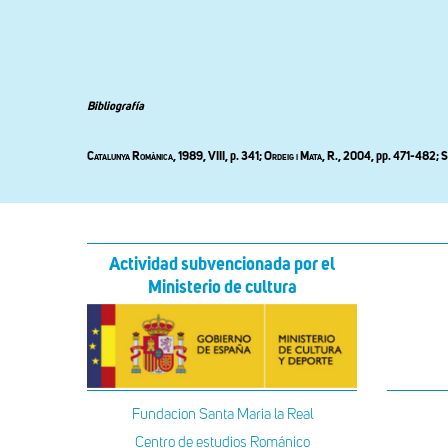
Bibliografía
Catalunya Romànica
, 1989, VIII, p. 341;
Ordeig i Mata
, R., 2004, pp. 471-482;
S
Actividad subvencionada por el
Ministerio de cultura
Fundacion Santa Maria la Real
Centro de estudios Románico