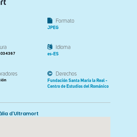
rt
Formato
JPEG
ura
Idioma
3.034367
es-ES
oradores
Derechos
ción
Fundación Santa María la Real -
Centro de Estudios del Románico
àlia d'Ultramort