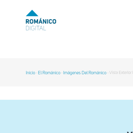
Pasar
al
MENU
TOP
contenido
principal
MAIN
NAVIGATION
Inicio
El Románico
Imágenes Del Románico
Vista Exterior
-
-
-
Sobrescribir
enlaces
de
ayuda
a
la
navegación