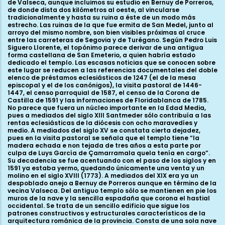
de Valseca, aunque incluimos su estudio en Bernuy de Porreros,
de donde dista dos kilómetros al oeste, al vincularse
tradicionalmente y hasta su ruina a éste de un modo más
estrecho. Las ruinas de la que fue ermita de San Medel, junto al
arroyo del mismo nombre, son bien visibles próximas al cruce
entre las carreteras de Segovia y de Turégano. Según Pedro Luis
Siguero Llorente, el topónimo parece derivar de una antigua
forma castellana de San Emeterio, a quien habría estado
dedicado el templo. Las escasas noticias que se conocen sobre
este lugar se reducen a las referencias documentales del doble
elenco de préstamos eclesiásticos de 1247 (el de la mesa
episcopal y el de los canónigos), la visita pastoral de 1446-
1447, el censo parroquial de 1587, el censo de la Corona de
Castilla de 1591 y las informaciones de Floridablanca de 1785.
No parece que fuera un núcleo importante en la Edad Media,
pues a mediados del siglo XIII Santmeder sólo contribuía a las
rentas eclesiásticas de la diócesis con ocho maravedíes y
medio. A mediados del siglo XV se constata cierta dejadez,
pues en la visita pastoral se señala que el templo tiene “la
madera echada e non tejada de tres años a esta parte por
culpa de Luys García de Çamarramala quela tenía en cargo”.
Su decadencia se fue acentuando con el paso de los siglos y en
1591 ya estaba yermo, quedando únicamente una venta y un
molino en el siglo XVIII (1773). A mediados del XIX era ya un
despoblado anejo a Bernuy de Porreros aunque en término de la
vecina Valseca. Del antiguo templo sólo se mantienen en pie los
muros de la nave y la sencilla espadaña que corona el hastial
occidental. Se trata de un sencillo edificio que sigue los
patrones constructivos y estructurales característicos de la
arquitectura románica de la provincia. Consta de una sola nave