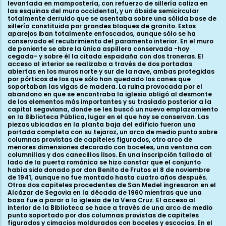
levantada en mampostería, con refuerzo de sillería caliza en
las esquinas del muro occidental, y un ábside semicircular
totalmente derruido que se asentaba sobre una sólida base de
sillería constituida por grandes bloques de granito. Estos
aparejos iban totalmente enfoscados, aunque sólo se ha
conservado el recubrimiento del paramento interior. En el muro
de poniente se abre la única aspillera conservada -hoy
cegada- y sobre él la citada espadaña con dos troneras. El
acceso al interior se realizaba a través de dos portadas
abiertas en los muros norte y sur de la nave, ambas protegidas
por pórticos de los que sólo han quedado los canes que
soportaban las vigas de madera. La ruina provocada por el
abandono en que se encontraba la iglesia obligó al desmonte
de los elementos más importantes y su traslado posterior a la
capital segoviana, donde se les buscó un nuevo emplazamiento
en la Biblioteca Pública, lugar en el que hoy se conservan. Las
piezas ubicadas en la planta baja del edificio fueron una
portada completa con su tejaroz, un arco de medio punto sobre
columnas provistas de capiteles figurados, otro arco de
menores dimensiones decorado con boceles, una ventana con
columnillas y dos canecillos lisos. En una inscripción tallada al
lado de la puerta románica se hizo constar que el conjunto
había sido donado por don Benito de Frutos el 8 de noviembre
de 1941, aunque no fue montado hasta cuatro años después.
Otros dos capiteles procedentes de San Medel ingresaron en el
Alcázar de Segovia en la década de 1960 mientras que una
basa fue a parar a la iglesia de la Vera Cruz. El acceso al
interior de la Biblioteca se hace a través de una arco de medio
punto soportado por dos columnas provistas de capiteles
figurados y cimacios moldurados con boceles y escocias. En el