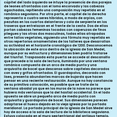
capitel del lado izquierdo se intuye la presencia de dos parejas
de leones afrontados con el lomo encorvado y las cabezas
agachadas, repitiendo una composición muy repetida en el
románico segoviano. Por otra parte, el capitel de la derecha
representa a cuatro seres híbridos, a modo de arpías, con
pezuñas en los cuartos delanteros y cola de serpiente en los
traseros que entrelazan en el frente de la cesta. Dos de ellas
portan cabezas femeninas tocadas con caperuzas de finos
pliegues y las otras dos masculinas, todas ellas atrapadas
entre tallos vegetales, siguiendo una fórmula muy repetida en
otros repertorios ornamentales de los talleres que desarrollan
su actividad en el horizonte cronológico de 1200. Desconocemos
la ubicación de este arco dentro de la iglesia de San Medel,
aunque por su estructura y dimensiones bien podría tratarse
del triunfal. Traspasada esta puerta se accede al descansillo
que precede a la sala de lectura, iluminado por una ventana
románica compuesta de un arco de medio punto y una
arquivolta de bocel que descansa sobre capiteles decorados
con aves y grifos afrontados. El guardapolvo, decorado con
lises, presenta abundantes marcas de bujarda que hacen
pensar en una reciente restauración. Aunque no hay constancia
de su primitiva colocación, es posible que se trate de la
ventana absidal ya que en los muros de la nave no parece que
hubiera más ventanas que la del hastial occidental. En el lado
opuesto se abre un pequeño arco de medio punto con
arquivolta y guardapolvo de bocel. Sus dimensiones parecen
adaptarse al hueco dejado en la vieja iglesia por la portada
meridional. La portada principal de la iglesia de San Medel sirve
hoy de acceso a la sala de lectura de la biblioteca segoviana.
Estuvo colocada en el muro septentrional del antiguo templo,