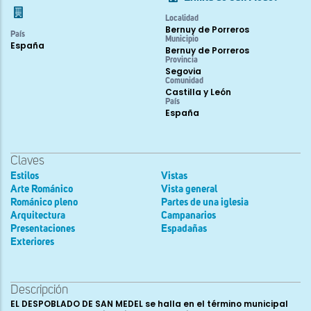
Localidad
Bernuy de Porreros
País
Municipio
España
Bernuy de Porreros
Provincia
Segovia
Comunidad
Castilla y León
País
España
Claves
Estilos
Vistas
Arte Románico
Vista general
Románico pleno
Partes de una iglesia
Arquitectura
Campanarios
Presentaciones
Espadañas
Exteriores
Descripción
EL DESPOBLADO DE SAN MEDEL se halla en el término municipal