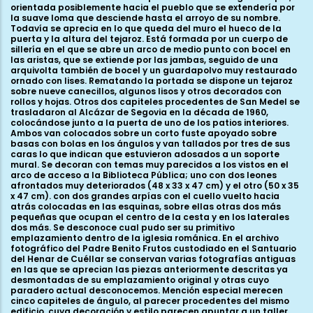
orientada posiblemente hacia el pueblo que se extendería por
la suave loma que desciende hasta el arroyo de su nombre.
Todavía se aprecia en lo que queda del muro el hueco de la
puerta y la altura del tejaroz. Está formada por un cuerpo de
sillería en el que se abre un arco de medio punto con bocel en
las aristas, que se extiende por las jambas, seguido de una
arquivolta también de bocel y un guardapolvo muy restaurado
ornado con lises. Rematando la portada se dispone un tejaroz
sobre nueve canecillos, algunos lisos y otros decorados con
rollos y hojas. Otros dos capiteles procedentes de San Medel se
trasladaron al Alcázar de Segovia en la década de 1960,
colocándose junto a la puerta de uno de los patios interiores.
Ambos van colocados sobre un corto fuste apoyado sobre
basas con bolas en los ángulos y van tallados por tres de sus
caras lo que indican que estuvieron adosados a un soporte
mural. Se decoran con temas muy parecidos a los vistos en el
arco de acceso a la Biblioteca Pública; uno con dos leones
afrontados muy deteriorados (48 x 33 x 47 cm) y el otro (50 x 35
x 47 cm). con dos grandes arpías con el cuello vuelto hacia
atrás colocadas en las esquinas, sobre ellas otras dos más
pequeñas que ocupan el centro de la cesta y en los laterales
dos más. Se desconoce cual pudo ser su primitivo
emplazamiento dentro de la iglesia románica. En el archivo
fotográfico del Padre Benito Frutos custodiado en el Santuario
del Henar de Cuéllar se conservan varias fotografías antiguas
en las que se aprecian las piezas anteriormente descritas ya
desmontadas de su emplazamiento original y otras cuyo
paradero actual desconocemos. Mención especial merecen
cinco capiteles de ángulo, al parecer procedentes del mismo
edificio, cuya decoración y estilo parecen apuntar a un taller