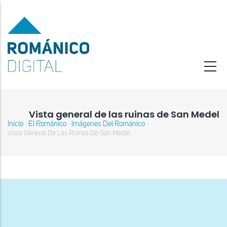
Pasar
al
contenido
principal
Vista general de las ruinas de San Medel
Inicio
El Románico
Imágenes Del Románico
-
-
-
Sobrescribir
Vista General De Las Ruinas De San Medel
enlaces
de
ayuda
a
la
navegación