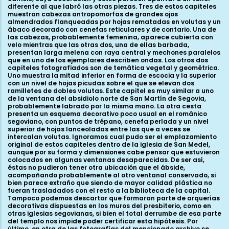
diferente al que labró las otras piezas. Tres de estos capiteles
muestran cabezas antropomorfas de grandes ojos
almendrados flanqueadas por hojas rematadas en volutas y un
ábaco decorado con cenefas reticulares y de contario. Una de
las cabezas, probablemente femenina, aparece cubierta con
velo mientras que las otras dos, una de ellas barbada,
presentan larga melena con raya central y mechones paralelos
que en uno de los ejemplares describen ondas. Los otros dos
capiteles fotografiados son de temática vegetal y geométrica.
Uno muestra la mitad inferior en forma de escocia y la superior
con un nivel de hojas picudas sobre el que se elevan dos
ramilletes de dobles volutas. Este capitel es muy similar a uno
de la ventana del absidiolo norte de San Martín de Segovia,
probablemente labrado por la misma mano. La otra cesta
presenta un esquema decorativo poco usual en el románico
segoviano, con puntos de trépano, cenefa perlada y un nivel
superior de hojas lanceoladas entre las que a veces se
intercalan volutas. Ignoramos cual pudo ser el emplazamiento
original de estos capiteles dentro de la iglesia de San Medel,
aunque por su forma y dimensiones cabe pensar que estuvieron
colocados en algunas ventanas desaparecidas. De ser así,
éstas no pudieron tener otra ubicación que el ábside,
acompañando probablemente al otro ventanal conservado, si
bien parece extraño que siendo de mayor calidad plástica no
fueran trasladados con el resto a la biblioteca de la capital.
Tampoco podemos descartar que formaran parte de arquerías
decorativas dispuestas en los muros del presbiterio, como en
otras iglesias segovianas, si bien el total derrumbe de esa parte
del templo nos impide poder certificar esta hipótesis. Por
último, en otra de las fotografías del mencionado archivo se