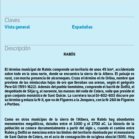
Claves
Vista general
Espadañas
Descripción
RABÓS
El término municipal de Rabós comprende un territorio de unos 45 km
²
, accidentado
sobre todo en la zona norte, donde se encuentra la sierra de la Albera. El paisaje es
rural, con mucha presencia de alcornoques. Cruza el término el río Orlina, nombre que
proviene de las minúsculas hojas de oro que llevaban sus arenas, según el geógrafo
Pere Gil (1551-1622). Además del pueblo homónimo, comprende el barrió de Delfià, el
despoblado de Sitjar y, al noroeste, los mansos del valle de Colera, valle que preside el
gran conjunto monástico de Sant Quirze. La carretera local GI-602-603 discurre por
su término y enlaza la N-II, que va de Figueres a la Jonquera, con la N-260 de Figueres
a Portbou.
Como en otros municipos de la sierra de l’Albera, en Rabós hay abundantes
monumentos megalíticos, datados entre el 3300 y el 2700 aC. La historia de la
población se conoce documentalmente a partir del siglo
x
, cuando el camino entre
Rabós y Delfiá se menciona entre los límites del territorio dominado por el monasterio
de Sant Quirze de Colera, en el acta de consagración de su iglesa abacial (935). Hay