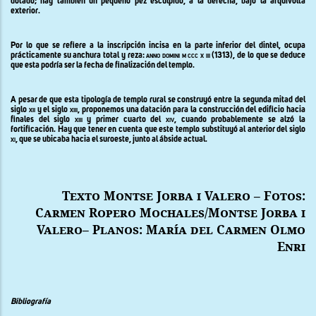
dotado; hay también un pequeño pez esculpido, a la derecha, bajo la arquivolta
exterior.
Por lo que se refiere a la inscripción incisa en la parte inferior del dintel, ocupa
prácticamente su anchura total y reza:
anno domini m ccc x iii
(1313), de lo que se deduce
que esta podría ser la fecha de finalización del templo.
A pesar de que esta tipología de templo rural se construyó entre la segunda mitad del
siglo
xii
y el siglo
xiii
, proponemos una datación para la construcción del edificio hacia
finales del siglo
xiii
y primer cuarto del
xiv,
cuando probablemente se alzó la
fortificación. Hay que tener en cuenta que este templo substituyó al anterior del siglo
xi,
que se ubicaba hacia el suroeste, junto al ábside actual.
Texto Montse Jorba i Valero – Fotos:
Carmen Ropero Mochales/Montse Jorba i
Valero
– Planos: María del Carmen Olmo
Enri
Bibliografía