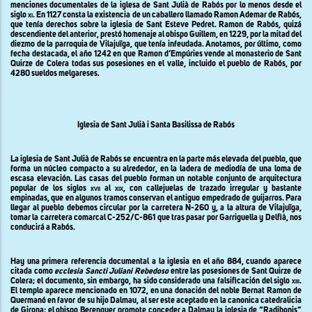
menciones documentales de la iglesa de Sant Julià de Rabós por lo menos desde el
siglo
xi
. En 1127 consta la existencia de un caballero llamado Ramon Ademar de Rabós,
que tenía derechos sobre la iglesia de Sant Esteve Pedret. Ramon de Rabós, quizá
descendiente del anterior, prestó homenaje al obispo Guillem, en 1229, por la mitad del
diezmo de la parroquia de Vilajuïga, que tenía infeudada. Anotamos, por último, como
fecha destacada, el año 1242 en que Ramon d’Empúries vende al monasterio de Sant
Quirze de Colera todas sus posesiones en el valle, incluido el pueblo de Rabós, por
4280 sueldos melgareses.
Iglesia de Sant Julià i Santa Basilissa de Rabós
La iglesia de Sant Julià de Rabós se encuentra en la parte más elevada del pueblo
,
que
forma un
núcleo compacto
a su alrededor, en la ladera de
mediodía de
una loma
de
escasa
elevación.
Las casas
del pueblo
forman un
notable conjunto
de arquitectura
popular
de los siglos
xvii
al
xix
, con
callejuelas de trazado
irregular
y bastante
empinadas
, que en algunos tramos
conservan
el antiguo
empedrado
de guijarros
. Para
llegar al pueblo debemos circular por la carretera N-260 y, a la altura de Vilajuïga,
tomar la carretera comarcal C-252/C-861 que tras pasar por Garriguella y Delfià, nos
conducirá a Rabós.
Hay una primera referencia documental a la iglesia en el año 884, cuando aparece
citada como
ecclesia Sancti Juliani Rebedoso
entre las posesiones de Sant Quirze de
Colera; el documento, sin embargo, ha sido considerado una falsificación del siglo
xiii
.
El templo aparece mencionado en 1072, en una donación del noble Bernat Ramon de
Quermanó en favor de su hijo Dalmau, al ser este aceptado en la canonica catedralicia
de Girona; el obispo Berenguer promote conceder a Dalmau la iglesia de “Radibonis”