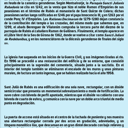
en feudo de la canonica gerundense. Según Montsalvatje, la
Paroquia Sancti Julianis
Rabadonis
se cita en 1242, en la venta que hizo el noble Ramon d’Empúries de sus
posesiones en el término de Rabós al monasterio de Sant Quirze de Colera; dichas
posesiones serían luego ratificadas en 1246 por el papa Innocencio III, y en 1263 por el
conde Ponç IV d’Empúries. Las
Rationes Decimarum
de 1279-1280 dejan constancia
de la contribución del templo a las cruzadas, del mismo modo que sabemos que, en
1299, el abads Berenguer de Vilatenim compraba la tercera parte del diezmo de la
parroquia de Rabós al caballero Ramon de Galliners. Finalmente, el templo aparece en
el Llibre Verd de la Seu de Girona de 1362, donde se vuelve a citar como
Sancti Juliani
de Redebonibus
, y en los nomenclátores de la diócesis gerundense de finales del siglo
xiv
.
La iglesia fue saqueada en los inicios de la Guerra Civil, y sus imágenes tiradas al río.
En 1996 se procedió a una restauración del edificio y de su entorno, que consistió
principalmente en la supresión del cementerio, situado junto a la sacristía. En el
interior del templo también se eliminaron el encalado de los muros y unas pinturas
murales, de factura un tanto ingenua, que se habían realizado hacia el año 1958.
Sant Julià de Rabós es una edificación de una sola nave, rectangular, con un ábside
semicircular que presenta un monmental sobrealzamiento a modo de fortificación. La
nave cubre con bóveda de perfil apuntado, mientras que el ábside va cubierto con una
bóveda de cuarto de esfera, y comunica con la nave por un doble arco triunfal de medio
punto en degradación.
La puerta de acceso está situada en el centro de la fachada de poniente y nos muestra
una abertura rectangular cerrada por dos arcos en gradación, adovelados, y un
tímpano monolítico liso, que descansan en un gran dintel decorado con bajo relieves y