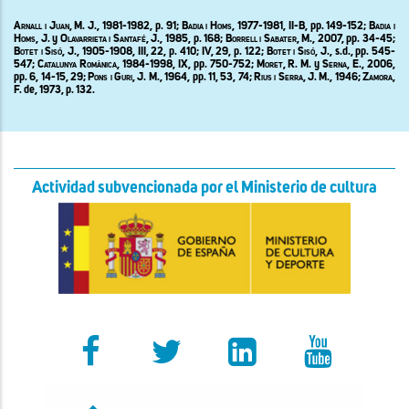
Arnall i Juan,
M. J., 1981-1982, p. 91;
Badia i Homs,
1977-1981, II-B, pp. 149-152;
Badia i
Homs,
J. y
Olavarrieta i Santafé,
J., 1985, p. 168;
Borrell i Sabater
, M., 2007, pp. 34-45;
Botet i Sisó
, J., 1905-1908, III, 22, p. 410; IV, 29, p. 122;
Botet i Sisó
, J., s.d., pp. 545-
547;
Catalunya Romànica
, 1984-1998, IX, pp. 750-752
;
Moret, R
. M. y
Serna, E
., 2006,
pp. 6, 14-15, 29;
Pons i Guri
, J. M., 1964, pp. 11, 53, 74;
Rius i Serra
, J. M., 1946;
Zamora,
F. de, 1973, p. 132.
Actividad subvencionada por el Ministerio de cultura