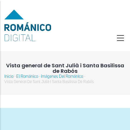
Pasar
al
contenido
principal
Vista general de Sant Julià i Santa Basilissa
de Rabós
Inicio
El Románico
Imágenes Del Románico
-
-
-
Sobrescribir
Vista General De Sant Julià I Santa Basilissa De Rabós
enlaces
de
ayuda
a
la