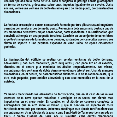
una inscripción con la fecha de 1313. Todo el conjunto se protege con un guardapolvo
en forma de caveto, y descansa sobre unas impostas igualmente en caveto. Justo
encima, vemos una ventana de doble derrame y arco de medio punto, de considerables
dimensiones.
La fachada se completa con un campanario formado por tres pilastras cuadrangulares
cerradas por sendos arcos de medio punto. Por encima del campanario destaca uno de
los elementos defensivos mejor conservados, correspondiente a la fortificación que
convirtió al templo en una pequeña fortaleza. Consiste en un conjunto de ocho falsos
arquillos triangulares de los matacanes corridos, sostenidos por canecillos que a su vez
sirven de soporte a una pequeña espadaña de vano único, de época claramente
posterior.
La iluminación del edificio se realiza con sendas ventanas de doble derrame,
adoveladas y con arco monolítico, pero muy altas y con poca luz en el exterior,
situadas en el centro y a mediodía del ábside, respectivamente. Así mismo,
encontramos dos ventanas de doble derrame en el muro lateral sur. Una, de mayores
dimensiones, en el centro, de características similares a la de la fachada oeste, y la
otra, más pequeña, pero también adovelada y con arco monolítico en la zona de la
epístola.
Ya hemos mencionado los elementos de fortificación, que en el caso de los muros
laterales de la nave quedan reducidos a vestigios en el sector sur, siendo más
importantes en el muro norte. En cambio, en el ábside se conserva completa la
envergadura que se alzó sobre el mismo y que le confiere un aspecto de torre
fortificada rematada por almenas. Debemos añadir que este tipo de fortificaciones las
encontramos en otras iglesias de la zona, como Sant Martí de Taravaus (consagrada en
1326) o Santa Eugènia de Saus; por su similitud, cabe quizás relacionarla