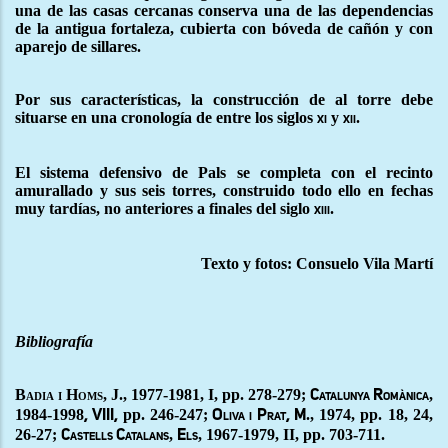
una de las casas cercanas conserva una de las dependencias
de la antigua fortaleza, cubierta con bóveda de cañón y con
aparejo de sillares.
Por sus características, la construcción de al torre debe
situarse en una cronología de entre los siglos
y
.
xi
xii
El sistema defensivo de Pals se completa con el recinto
amurallado y sus seis torres, construido todo ello en fechas
muy tardías, no anteriores a finales del siglo
.
xiii
Texto y fotos: Consuelo Vila Martí
Bibliografía
Badia i Homs
, J., 1977-1981, I, pp. 278-279;
,
Catalunya Romànica
1984-1998
pp. 246-247;
., 1974, pp. 18, 24,
, VIII,
Oliva i Prat, M
26-27;
,
, 1967-1979, II, pp. 703-711.
Castells Catalans
Els