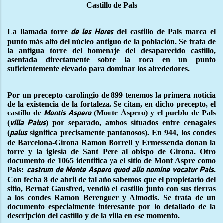
Castillo de Pals
La llamada torre
del castillo de Pals marca el
de les Hores
punto más alto del núcleo antiguo de la población. Se trata de
la antigua torre del homenaje del desaparecido castillo,
asentada directamente sobre la roca en un punto
suficientemente elevado para dominar los alrededores.
Por un precepto carolingio de 899 tenemos la primera noticia
de la existencia de la fortaleza. Se citan, en dicho precepto, el
castillo de
(Monte Áspero) y el pueblo de Pals
Montis Aspero
(
) por separado, ambos situados entre cenagales
villa Palus
(
significa precisamente pantanosos). En 944, los condes
palus
de Barcelona-Girona Ramon Borrell y Ermessenda donan la
torre y la iglesia de Sant Pere al obispo de Girona. Otro
documento de 1065 identifica ya el sitio de Mont Aspre como
Pals:
.
castrum de Monte Aspero quod alio nomine vocatur Pals
Con fecha 8 de abril de tal año sabemos que el propietario del
sitio, Bernat Gausfred, vendió el castillo junto con sus tierras
a los condes Ramon Berenguer y Almodis. Se trata de un
documento especialmente interesante por lo detallado de la
descripción del castillo y de la villa en ese momento.