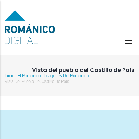
Pasar
al
contenido
principal
Vista del pueblo del Castillo de Pals
Inicio
El Románico
Imágenes Del Románico
-
-
-
Sobrescribir
Vista Del Pueblo Del Castillo De Pals
enlaces
de
ayuda
a
la
navegación