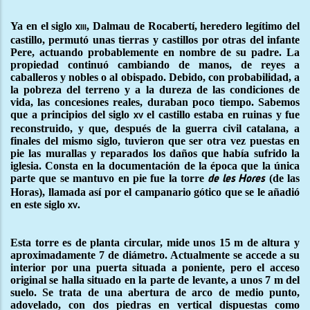
Ya en el siglo
, Dalmau de Rocabertí, heredero legítimo del
xiii
castillo, permutó unas tierras y castillos por otras del infante
Pere, actuando probablemente en nombre de su padre. La
propiedad continuó cambiando de manos, de reyes a
caballeros y nobles o al obispado. Debido, con probabilidad, a
la pobreza del terreno y a la dureza de las condiciones de
vida, las concesiones reales, duraban poco tiempo. Sabemos
que a principios del siglo
el castillo estaba en ruinas y fue
xv
reconstruido, y que, después de la guerra civil catalana, a
finales del mismo siglo, tuvieron que ser otra vez puestas en
pie las murallas y reparados los daños que había sufrido la
iglesia. Consta en la documentación de la época que la única
parte que se mantuvo en pie fue la torre
(de las
de les Hores
Horas), llamada así por el campanario gótico que se le añadió
en este siglo
xv.
Esta torre es de planta circular, mide unos 15 m de altura y
aproximadamente 7 de diámetro. Actualmente se accede a su
interior por una puerta situada a poniente, pero el acceso
original se halla situado en la parte de levante, a unos 7 m del
suelo. Se trata de una abertura de arco de medio punto,
adovelado, con dos piedras en vertical dispuestas como